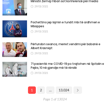
Ministri Zemaj mban sot konferencë për media
29/01/2021
Pochettino jep lajmin e fundit mbi të ardhmen e
Mbappes
29/01/2021
Përfundon seanca, merret vendimi për babanë e
Albert Krasniqit
29/01/2021
71 pacientë me COVID-19 po trajtohen në Spitalin e
Pejës, 10 në gjendje më të rëndë
29/01/2021
1
2
…
13,024
Page 1 of 13024