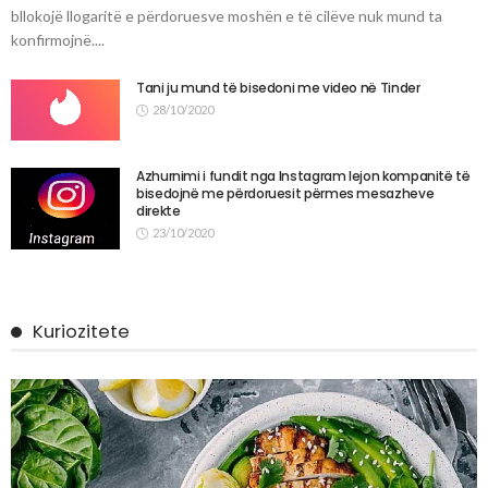
bllokojë llogaritë e përdoruesve moshën e të cilëve nuk mund ta
konfirmojnë....
Tani ju mund të bisedoni me video në Tinder
28/10/2020
Azhurnimi i fundit nga Instagram lejon kompanitë të
bisedojnë me përdoruesit përmes mesazheve
direkte
23/10/2020
Kuriozitete