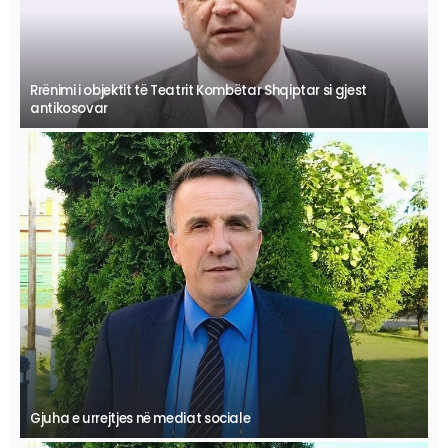
Rrënimi i objektit të Teatrit Kombëtar Shqiptar si gjest
antikosovar
Gjuha e urrejtjes në mediat sociale