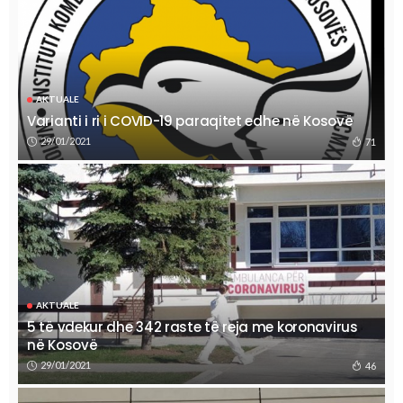
AKTUALE
Varianti i ri i COVID-19 paraqitet edhe në Kosovë
29/01/2021
71
AKTUALE
5 të vdekur dhe 342 raste të reja me koronavirus
në Kosovë
29/01/2021
46