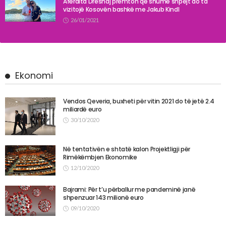
Afërdita Dreshaj premton që shumë shpejt do ta
vizitojë Kosovën bashkë me Jakub Kindl
26/01/2021
Ekonomi
Vendos Qeveria, buxheti për vitin 2021 do të jetë 2.4
miliardë euro
30/10/2020
Në tentativën e shtatë kalon Projektligji për
Rimëkëmbjen Ekonomike
12/10/2020
Bajrami: Për t’u përballur me pandeminë janë
shpenzuar 143 milionë euro
09/10/2020