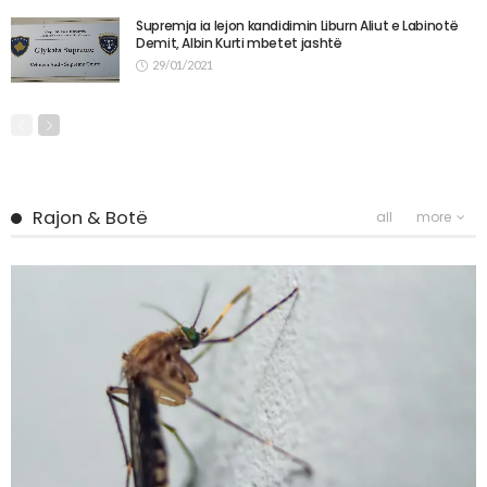
Supremja ia lejon kandidimin Liburn Aliut e Labinotë
Demit, Albin Kurti mbetet jashtë
29/01/2021
Rajon & Botë
all
more