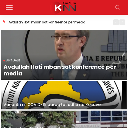
Avdullah Hoti mban sot konferencë për media
AKTUALE
Avdullah Hoti mban sot konferencë për
media
Varianti i ri i COVID-19 paraqitet edhe në Kosovë