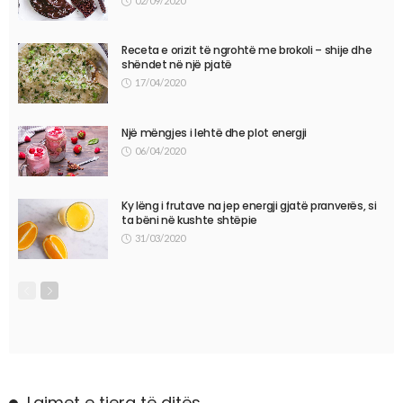
02/09/2020
Receta e orizit të ngrohtë me brokoli – shije dhe
shëndet në një pjatë
17/04/2020
Një mëngjes i lehtë dhe plot energji
06/04/2020
Ky lëng i frutave na jep energji gjatë pranverës, si
ta bëni në kushte shtëpie
31/03/2020
Lajmet e tjera të ditës