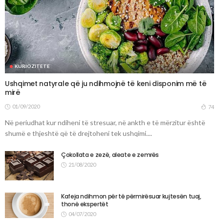
KURIOZITETE
Ushqimet natyrale që ju ndihmojnë të keni disponim më të
mirë
01/09/2020
74
Në periudhat kur ndiheni të stresuar, në ankth e të mërzitur është
shumë e thjeshtë që të drejtoheni tek ushqimi....
Çokollata e zezë, aleate e zemrës
21/08/2020
Kafeja ndihmon për të përmirësuar kujtesën tuaj,
thonë ekspertët
04/07/2020