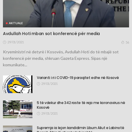
AKTUALE
Avdullah Hoti mban sot konferencë për media
29/01/2021
56
Kryeministri në detyrë i Kosovës, Avdullah Hoti do të mbajë sot
konferencë për media, shkruan Gazeta Express. Sipas një
komunikate...
Varianti i ri i COVID-19 paraqitet edhe në Kosovë
29/01/2021
5 të vdekur dhe 342 raste të reja me koronavirus në
Kosovë
29/01/2021
Supremja ia lejon kandidimin Liburn Aliut e Labinotë