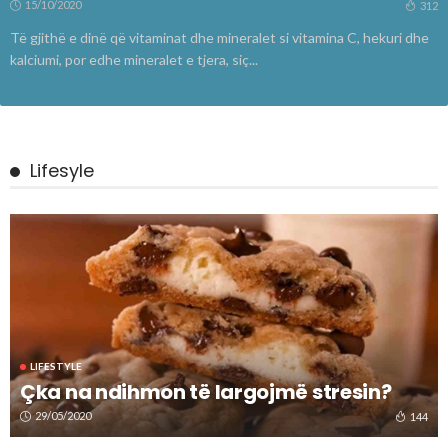
15/10/2020
312
Të gjithë e dinë që vitaminat dhe mineralet si vitamina C, hekuri dhe
kalciumi, por edhe mineralet e tjera, siç...
Lifesyle
LIFESTYLE
Çka na ndihmon të largojmë stresin?
29/05/2020
144