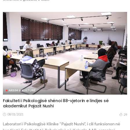
ARSIM & KULTURË
Fakulteti i Psikologjisë shënoi 88-vjetorin e lindjes së
akademikut Pajazit Nushi
08/01/2021
29
Laboratori i Psikologjisë Klinike “Pajazit Nushi”, i cili funksionon në