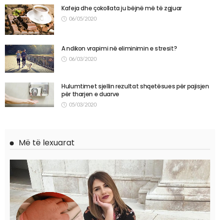
Kafeja dhe çokollata ju bëjnë më të zgjuar
06/05/2020
A ndikon vrapimi në eliminimin e stresit?
06/03/2020
Hulumtimet sjellin rezultat shqetësues për pajisjen
për tharjen e duarve
05/03/2020
Më të lexuarat