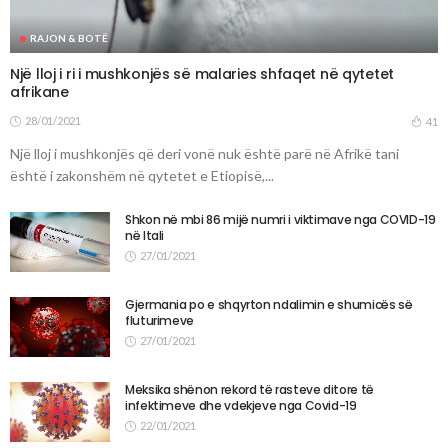
RAJON & BOTË
Një lloj i ri i mushkonjës së malaries shfaqet në qytetet
afrikane
28/01/2021
41
Një lloj i mushkonjës që deri vonë nuk është parë në Afrikë tani
është i zakonshëm në qytetet e Etiopisë,...
Shkon në mbi 86 mijë numri i viktimave nga COVID-19
në Itali
27/01/2021
Gjermania po e shqyrton ndalimin e shumicës së
fluturimeve
27/01/2021
Meksika shënon rekord të rasteve ditore të
infektimeve dhe vdekjeve nga Covid-19
22/01/2021