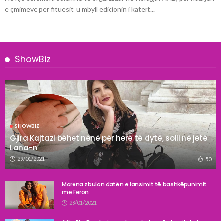
e çmimeve për fituesit, u mbyll edicionin i katërt...
ShowBiz
SHOWBIZ
Gjira Kajtazi bëhet nënë për herë të dytë, solli në jetë
Lana-n
29/01/2021
50
Morena zbulon datën e lansimit të bashkëpunimit
me Feron
28/01/2021