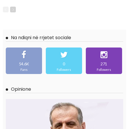
Na ndiqni në rrjetet sociale
54.6K
0
271
Fans
Followers
Followers
Opinione