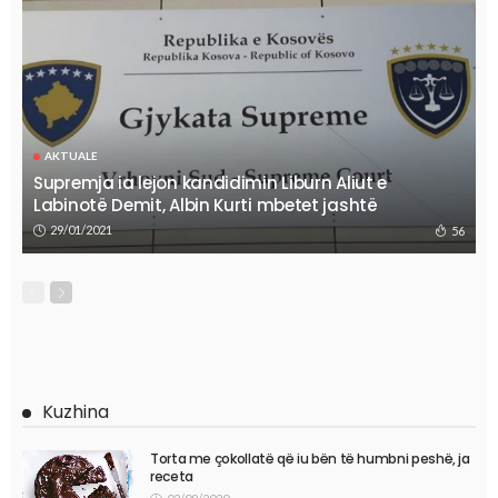
AKTUALE
Supremja ia lejon kandidimin Liburn Aliut e
Labinotë Demit, Albin Kurti mbetet jashtë
29/01/2021
56
Kuzhina
Torta me çokollatë që iu bën të humbni peshë, ja
receta