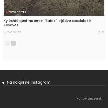
FOTO E DITËS
Ky është qeni me emrin “Satak” i njësive speciale të
Kosovës
27/11/2019
81
Na ndiqni në Instagram
Follow @gazetaknn