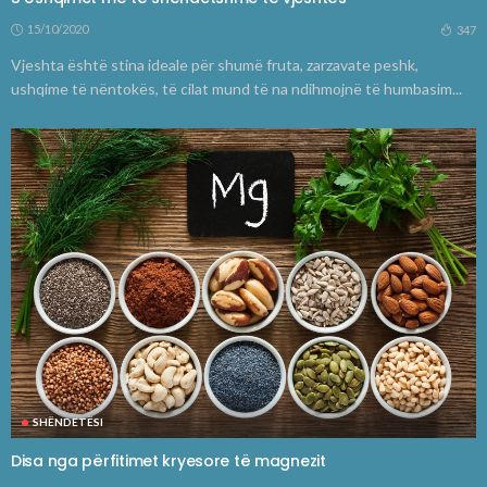
15/10/2020
347
Vjeshta është stina ideale për shumë fruta, zarzavate peshk,
ushqime të nëntokës, të cilat mund të na ndihmojnë të humbasim...
SHËNDETËSI
Disa nga përfitimet kryesore të magnezit