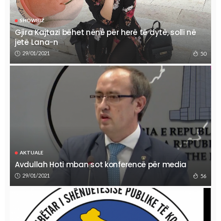
SHOWBIZ
Gjira Kajtazi bëhet nënë për herë të dytë, solli në
jetë Lana-n
29/01/2021
50
AKTUALE
Avdullah Hoti mban sot konferencë për media
29/01/2021
56