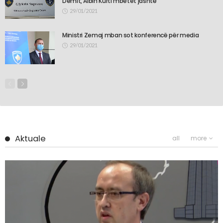
Demit, Albin Kurti mbetet jashtë
29/01/2021
Ministri Zemaj mban sot konferencë për media
29/01/2021
Aktuale
all
more