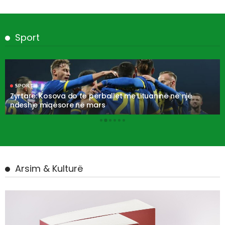
Sport
SPORT
Zyrtare: Kosova do të përballet me Lituaninë në një
ndeshje miqësore në mars
Arsim & Kulturë