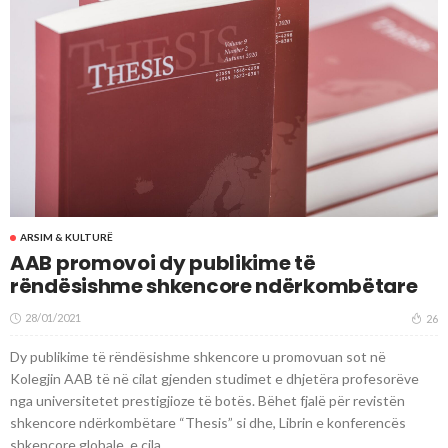
ARSIM & KULTURË
AAB promovoi dy publikime të
rëndësishme shkencore ndërkombëtare
28/01/2021
26
Dy publikime të rëndësishme shkencore u promovuan sot në
Kolegjin AAB të në cilat gjenden studimet e dhjetëra profesorëve
nga universitetet prestigjioze të botës. Bëhet fjalë për revistën
shkencore ndërkombëtare “Thesis” si dhe, Librin e konferencës
shkencore globale, e cila...