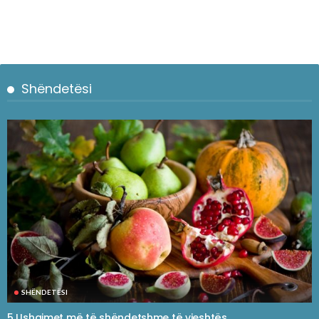
Shëndetësi
SHËNDETËSI
5 Ushqimet më të shëndetshme të vjeshtës