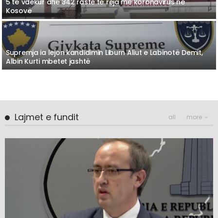
5 të vdekur dhe 342 raste të reja me koronavirus në
Kosovë
Supremja ia lejon kandidimin Liburn Aliut e Labinotë Demit,
Albin Kurti mbetet jashtë
Lajmet e fundit
all
more