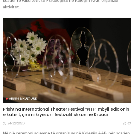
kuadër të Fakultetit të Psikologjisë në Kolegjin AAB, organizoi
aktivitet...
ARSIM & KULTURË
Prishtina International Theater Festival “PITF” mbyll edicionin
e katërt, çmimi kryesor i festivalit shkon në Kroaci
24/12/2020
47
Në një ceremoni solemne të organizuar në Kolegjin AAB, për ndarjen