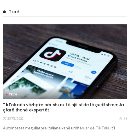
Tech
TECH
TikTok nën vëzhgim për shkak të një sfide të çuditshme: Ja
çfarë thonë ekspertët
25/01/2021
38
Autoritetet rregullatore italiane kanë urdhëruar që TikToku t’i