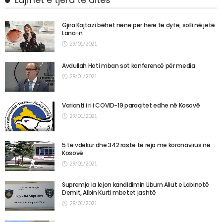
Gjira Kajtazi bëhet nënë për herë të dytë, solli në jetë
Lana-n
29/01/2021
Avdullah Hoti mban sot konferencë për media
29/01/2021
Varianti i ri i COVID-19 paraqitet edhe në Kosovë
29/01/2021
5 të vdekur dhe 342 raste të reja me koronavirus në
Kosovë
29/01/2021
Supremja ia lejon kandidimin Liburn Aliut e Labinotë
Demit, Albin Kurti mbetet jashtë
29/01/2021