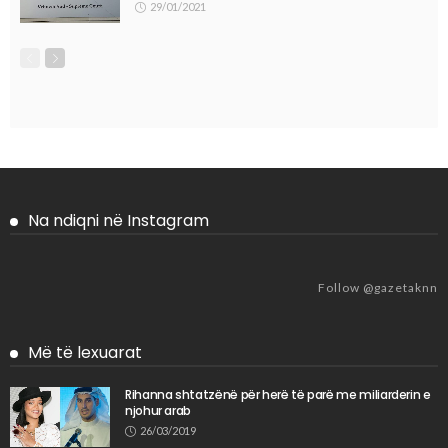
29/01/2021
Na ndiqni në Instagram
Follow @gazetaknn
Më të lexuarat
Rihanna shtatzënë për herë të parë me miliarderin e
njohur arab
26/03/2019