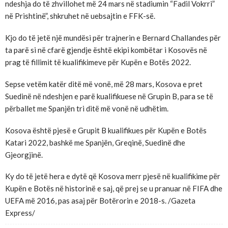
ndeshja do të zhvillohet më 24 mars në stadiumin “Fadil Vokrri”
në Prishtinë”, shkruhet në uebsajtin e FFK-së.
Kjo do të jetë një mundësi për trajnerin e Bernard Challandes për
ta parë si në cfarë gjendje është ekipi kombëtar i Kosovës në
prag të fillimit të kualifikimeve për Kupën e Botës 2022.
Sepse vetëm katër ditë më vonë, më 28 mars, Kosova e pret
Suedinë në ndeshjen e parë kualifikuese në Grupin B, para se të
përballet me Spanjën tri ditë më vonë në udhëtim.
Kosova është pjesë e Grupit B kualifikues për Kupën e Botës
Katari 2022, bashkë me Spanjën, Greqinë, Suedinë dhe
Gjeorgjinë.
Ky do të jetë hera e dytë që Kosova merr pjesë në kualifikime për
Kupën e Botës në historinë e saj, që prej se u pranuar në FIFA dhe
UEFA më 2016, pas asaj për Botërorin e 2018-s. /Gazeta
Express/