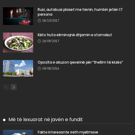
Rusi, autobusi plaset me trenin, humbin jetën 17
persona
06/10/2017
Këto fruta eliminojnë dhjamin e stomakut
26/09/2017
Opozita e akuzon qeverinë për “thellim të krizës”
04/08/2016
Më të lexuarat në javën e fundit
Fakte interesante rreth mjellmave