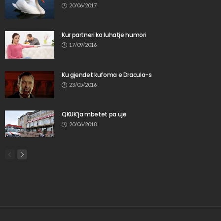
20/06/2017
Kur partneri ka luhatje humori
17/09/2016
Ku gjendet kufoma e Dracula-s
23/05/2016
QKUK’ja mbetet pa ujë
20/06/2018