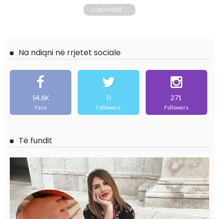
LOAD MORE
Na ndiqni në rrjetet sociale
54.6K
0
271
Fans
Followers
Followers
Të fundit