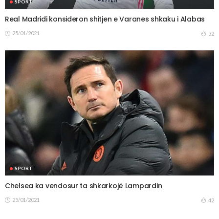
SPORT
Real Madridi konsideron shitjen e Varanes shkaku i Alabas
25/01/2021
32
SPORT
Chelsea ka vendosur ta shkarkojë Lampardin
25/01/2021
42