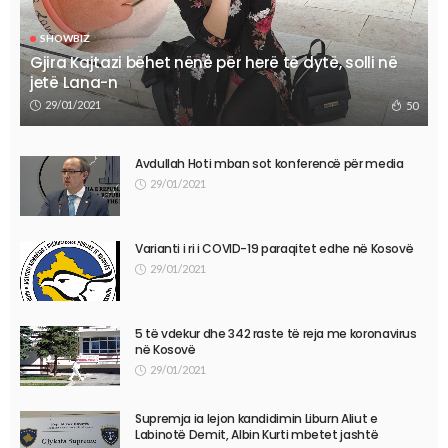
SHOWBIZ
Gjira Kajtazi bëhet nënë për herë të dytë, solli në
jetë Lana-n
29/01/2021
50
Avdullah Hoti mban sot konferencë për media
29/01/2021
Varianti i ri i COVID-19 paraqitet edhe në Kosovë
29/01/2021
5 të vdekur dhe 342 raste të reja me koronavirus
në Kosovë
29/01/2021
Supremja ia lejon kandidimin Liburn Aliut e
Labinotë Demit, Albin Kurti mbetet jashtë