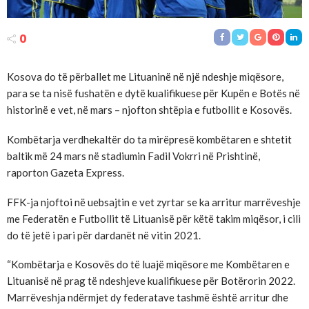
0
Kosova do të përballet me Lituaninë në një ndeshje miqësore,
para se ta nisë fushatën e dytë kualifikuese për Kupën e Botës në
historinë e vet, në mars – njofton shtëpia e futbollit e Kosovës.
Kombëtarja verdhekaltër do ta mirëpresë kombëtaren e shtetit
baltik më 24 mars në stadiumin Fadil Vokrri në Prishtinë,
raporton Gazeta Express.
FFK-ja njoftoi në uebsajtin e vet zyrtar se ka arritur marrëveshje
me Federatën e Futbollit të Lituanisë për këtë takim miqësor, i cili
do të jetë i pari për dardanët në vitin 2021.
“Kombëtarja e Kosovës do të luajë miqësore me Kombëtaren e
Lituanisë në prag të ndeshjeve kualifikuese për Botërorin 2022.
Marrëveshja ndërmjet dy federatave tashmë është arritur dhe