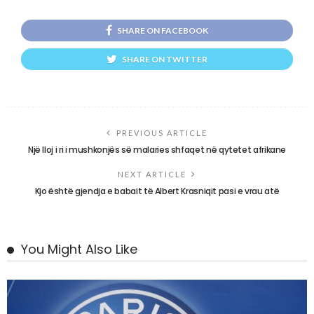
SHARE ON FACEBOOK
SHARE ON TWITTER
PREVIOUS ARTICLE
Një lloj i ri i mushkonjës së malaries shfaqet në qytetet afrikane
NEXT ARTICLE
Kjo është gjendja e babait të Albert Krasniqit pasi e vrau atë
You Might Also Like