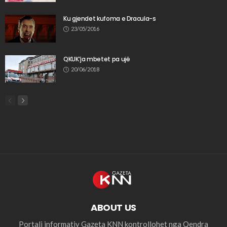
Ku gjendet kufoma e Dracula-s
23/05/2016
QKUK’ja mbetet pa ujë
20/06/2018
ABOUT US
Portali informativ Gazeta KNN kontrollohet nga Qendra