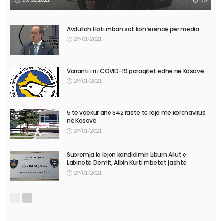
50
Avdullah Hoti mban sot konferencë për media
29/01/2021
Varianti i ri i COVID-19 paraqitet edhe në Kosovë
29/01/2021
5 të vdekur dhe 342 raste të reja me koronavirus
në Kosovë
29/01/2021
Supremja ia lejon kandidimin Liburn Aliut e
Labinotë Demit, Albin Kurti mbetet jashtë
29/01/2021