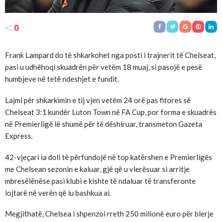
0
Frank Lampard do të shkarkohet nga posti i trajnerit të Chelseat,
pasi u udhëhoqi skuadrën për vetëm 18 muaj, si pasojë e pesë
humbjeve në tetë ndeshjet e fundit.
Lajmi për shkarkimin e tij vjen vetëm 24 orë pas fitores së
Chelseat 3:1 kundër Luton Town në FA Cup, por forma e skuadrës
në Premierligë lë shumë për të dëshiruar, transmeton Gazeta
Express.
42-vjeçari ia doli të përfundojë në top katërshen e Premierligës
me Chelsean sezonin e kaluar, gjë që u vlerësuar si arritje
mbresëlënëse pasi klubi e kishte të ndaluar të transferonte
lojtarë në verën që iu bashkua ai.
Megjithatë, Chelsea i shpenzoi rreth 250 milionë euro për blerje