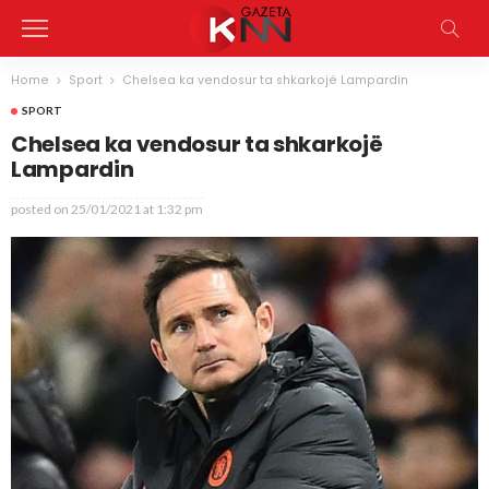
Home
Sport
Chelsea ka vendosur ta shkarkojë Lampardin
SPORT
Chelsea ka vendosur ta shkarkojë
Lampardin
posted on
25/01/2021 at 1:32 pm