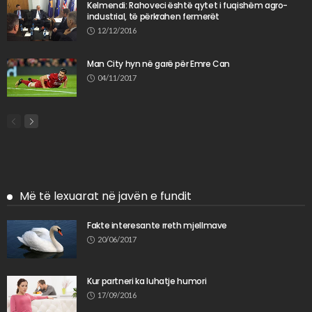
Kelmendi: Rahoveci është qytet i fuqishëm agro-
industrial, të përkrahen fermerët
12/12/2016
Man City hyn në garë për Emre Can
04/11/2017
Më të lexuarat në javën e fundit
Fakte interesante rreth mjellmave
20/06/2017
Kur partneri ka luhatje humori
17/09/2016