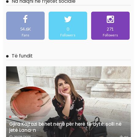
Na ndiqni në rrjetet sociale
54.6K
0
271
Fans
Followers
Followers
Të fundit
SHOWBIZ
Gjira Kajtazi bëhet nënë për herë të dytë, solli në
jetë Lana-n
29/01/2021