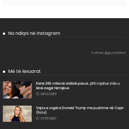
Na ndiqni në Instagram
Follow @gazetaknn
Më të lexuarat
Kanë 265 milionë dollarë pasuri, çifti i njohur s’do u
lënë asgjë fëmijëve
18/11/2019
Vajza e vogël e Donald Trump me pushime në Capri
(Foto)
17/07/2017