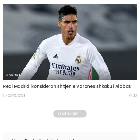
SPORT
Real Madridi konsideron shitjen e Varanes shkaku i Alabas
25/01/2021
32
LOAD MORE