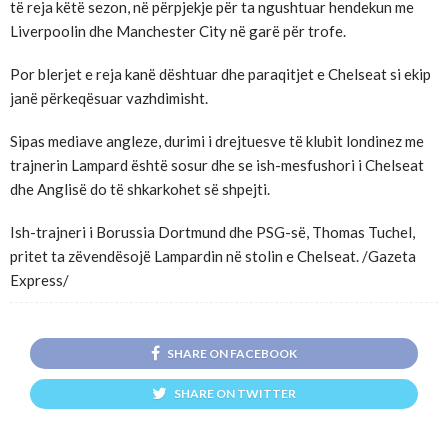
të reja këtë sezon, në përpjekje për ta ngushtuar hendekun me
Liverpoolin dhe Manchester City në garë për trofe.
Por blerjet e reja kanë dështuar dhe paraqitjet e Chelseat si ekip
janë përkeqësuar vazhdimisht.
Sipas mediave angleze, durimi i drejtuesve të klubit londinez me
trajnerin Lampard është sosur dhe se ish-mesfushori i Chelseat
dhe Anglisë do të shkarkohet së shpejti.
Ish-trajneri i Borussia Dortmund dhe PSG-së, Thomas Tuchel,
pritet ta zëvendësojë Lampardin në stolin e Chelseat. /Gazeta
Express/
SHARE ON FACEBOOK
SHARE ON TWITTER