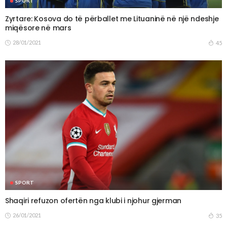
SPORT
Zyrtare: Kosova do të përballet me Lituaninë në një ndeshje
miqësore në mars
28/01/2021
45
SPORT
Shaqiri refuzon ofertën nga klubi i njohur gjerman
26/01/2021
35