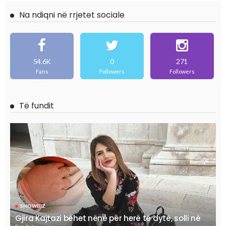
Na ndiqni në rrjetet sociale
54.6K
0
271
Fans
Followers
Followers
Të fundit
SHOWBIZ
Gjira Kajtazi bëhet nënë për herë të dytë, solli në