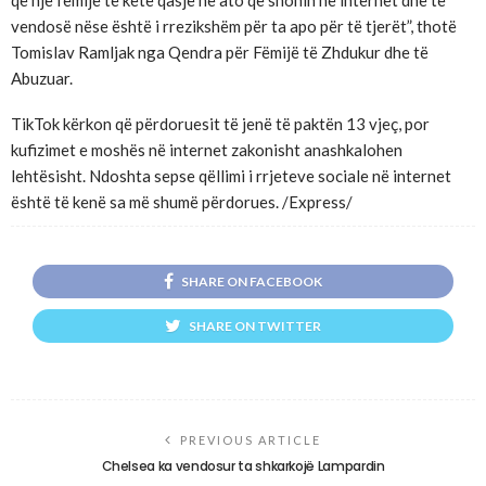
vendosë nëse është i rrezikshëm për ta apo për të tjerët”, thotë
Tomislav Ramljak nga Qendra për Fëmijë të Zhdukur dhe të
Abuzuar.
TikTok kërkon që përdoruesit të jenë të paktën 13 vjeç, por
kufizimet e moshës në internet zakonisht anashkalohen
lehtësisht. Ndoshta sepse qëllimi i rrjeteve sociale në internet
është të kenë sa më shumë përdorues. /Express/
SHARE ON FACEBOOK
SHARE ON TWITTER
PREVIOUS ARTICLE
Chelsea ka vendosur ta shkarkojë Lampardin