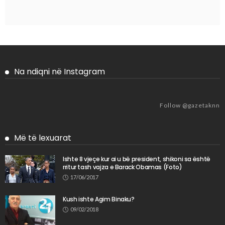
Na ndiqni në Instagram
Follow @gazetaknn
Më të lexuarat
Ishte 8 vjeçe kur ai u bë president, shikoni sa është
rritur tash vajza e Barack Obamas (Foto)
17/06/2017
Kush ishte Agim Binaku?
09/02/2018