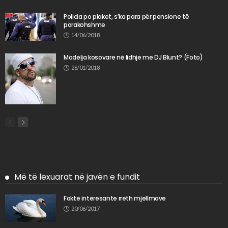
Policia po plaket, s’ka para për pensione të
parakohshme
14/06/2018
Modelja kosovare në lidhje me DJ Blunt? (Foto)
26/01/2018
Më të lexuarat në javën e fundit
Fakte interesante rreth mjellmave
20/06/2017