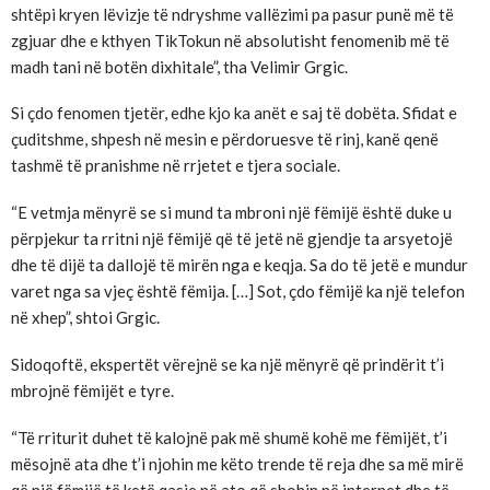
shtëpi kryen lëvizje të ndryshme vallëzimi pa pasur punë më të
zgjuar dhe e kthyen TikTokun në absolutisht fenomenib më të
madh tani në botën dixhitale”, tha Velimir Grgic.
Si çdo fenomen tjetër, edhe kjo ka anët e saj të dobëta. Sfidat e
çuditshme, shpesh në mesin e përdoruesve të rinj, kanë qenë
tashmë të pranishme në rrjetet e tjera sociale.
“E vetmja mënyrë se si mund ta mbroni një fëmijë është duke u
përpjekur ta rritni një fëmijë që të jetë në gjendje ta arsyetojë
dhe të dijë ta dallojë të mirën nga e keqja. Sa do të jetë e mundur
varet nga sa vjeç është fëmija. […] Sot, çdo fëmijë ka një telefon
në xhep”, shtoi Grgic.
Sidoqoftë, ekspertët vërejnë se ka një mënyrë që prindërit t’i
mbrojnë fëmijët e tyre.
“Të rriturit duhet të kalojnë pak më shumë kohë me fëmijët, t’i
mësojnë ata dhe t’i njohin me këto trende të reja dhe sa më mirë
që një fëmijë të ketë qasje në ato që shohin në internet dhe të