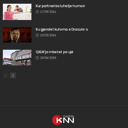
Kur partneri ka luhatje humori
17/09/2016
Ku gjendet kufoma e Dracula-s
23/05/2016
QKUK’ja mbetet pa ujë
20/06/2018