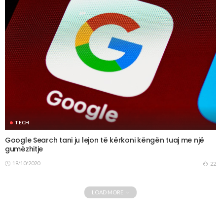
TECH
Google Search tani ju lejon të kërkoni këngën tuaj me një
gumëzhitje
19/10/2020
22
LOAD MORE