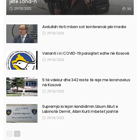
jetë Lana-n
29/01/2021
50
Avdullah Hoti mban sot konferencë për media
29/01/2021
Varianti i ri i COVID-19 paraqitet edhe në Kosovë
29/01/2021
5 të vdekur dhe 342 raste të reja me koronavirus
në Kosovë
29/01/2021
Supremja ia lejon kandidimin Liburn Aliut e
Labinotë Demit, Albin Kurti mbetet jashtë
29/01/2021