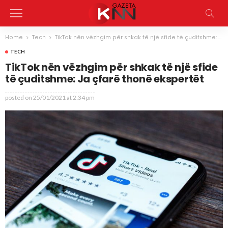
Home
Tech
TikTok nën vëzhgim për shkak të një sfide të çuditshme: Ja çfarë thonë ekspertët
TECH
TikTok nën vëzhgim për shkak të një sfide
të çuditshme: Ja çfarë thonë ekspertët
posted on
25/01/2021 at 2:34 pm