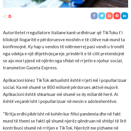
0
Autoritetet rregullatore italiane kanë urdhëruar që TikToku t’i
bllokojë llogaritë e përdoruesve moshën e të cilëve nuk mund ta
konfirmojnë. Ky hap u vendos të ndërmerrej pasi vendi u trondit
nga vdekja e një dhjetëvjeçareje, prindërit e të cilit pretendojnë
se ajo mori pjesë në njërën nga sfidat në rrjetin e njohur social,
transmeton Gazeta Express.
Aplikacioni kinez TikTok aktualisht është rrjeti më i popullarizuar
social. Ka më shumë se 800 milionë përdorues aktivë mujorë.
Aplikacioni është shkarkuar më shumë se dy miliardë herë. Ai
është veçanërisht i popullarizuar në mesin e adoleshentëve.
“Rritja erdhi pikërisht në kohën kur filloi pandemia dhe në fakt
mund të themi se fakti që shumë njerëz qëndruan në shtëpi të lirë
kontribuoi shumë në rritjen e TikTok. Njerëzit me pizhame në