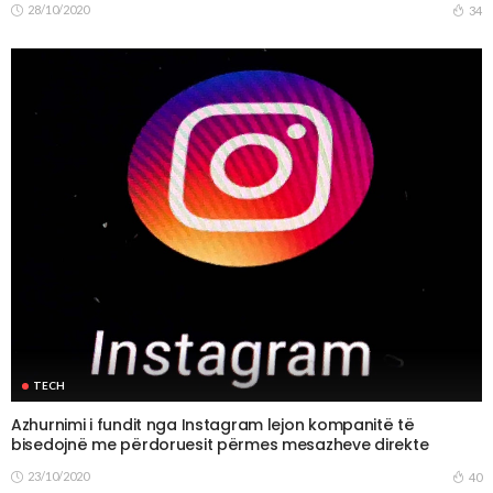
28/10/2020
34
TECH
Azhurnimi i fundit nga Instagram lejon kompanitë të
bisedojnë me përdoruesit përmes mesazheve direkte
23/10/2020
40