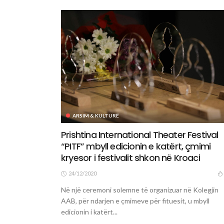
ARSIM & KULTURË
Prishtina International Theater Festival
“PITF” mbyll edicionin e katërt, çmimi
kryesor i festivalit shkon në Kroaci
24/12/2020
Në një ceremoni solemne të organizuar në Kolegjin
AAB, për ndarjen e çmimeve për fituesit, u mbyll
edicionin i katërt...