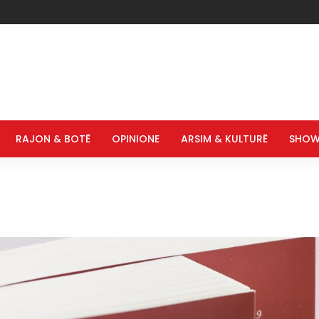
RAJON & BOTË
OPINIONE
ARSIM & KULTURË
SHOW