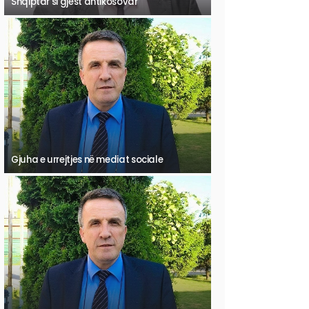
Shqiptar si gjest antikosovar
Gjuha e urrejtjes në mediat sociale