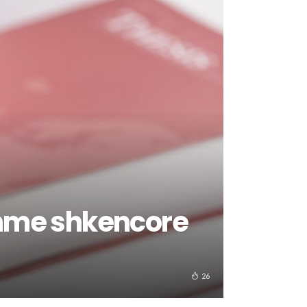
shme shkencore
26