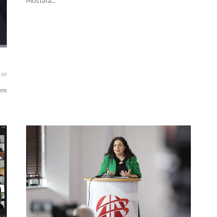
Mustafa...
49
gem