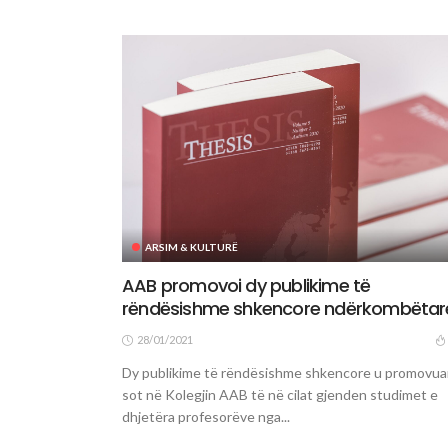
ARSIM & KULTURË
AAB promovoi dy publikime të
rëndësishme shkencore ndërkombëtar
28/01/2021
Dy publikime të rëndësishme shkencore u promovu
sot në Kolegjin AAB të në cilat gjenden studimet e
dhjetëra profesorëve nga...