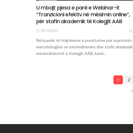
U mbajt pjesa e parë e Webinar-it
“Tranzicioni efektiv në mësimin online”,
për stafin akademik të Kolegjit AAB
29/10/2020
Në kuadër të trajnimeve e punëtorive për avancimin 
metodologjisë së mësimdhënies dhe stafit akademik
mësimdhënësit e Kolegjit AAB, kanë...
1
2