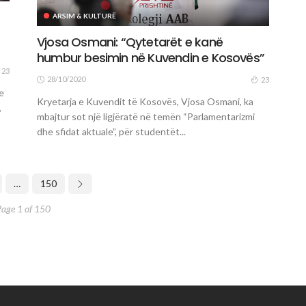
ARSIM & KULTURË
Vjosa Osmani: “Qytetarët e kanë
humbur besimin në Kuvendin e Kosovës”
23
28/10/2020
23
e
Kryetarja e Kuvendit të Kosovës, Vjosa Osmani, ka
,
mbajtur sot një ligjëratë në temën “Parlamentarizmi
dhe sfidat aktuale”, për studentët...
…
150
Page 1 of 150