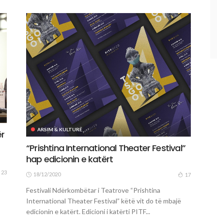
ARSIM & KULTURË
ër
“Prishtina International Theater Festival”
hap edicionin e katërt
23
18/12/2020
17
Festivali Ndërkombëtar i Teatrove “Prishtina
International Theater Festival” këtë vit do të mbajë
edicionin e katërt. Edicioni i katërti PITF...