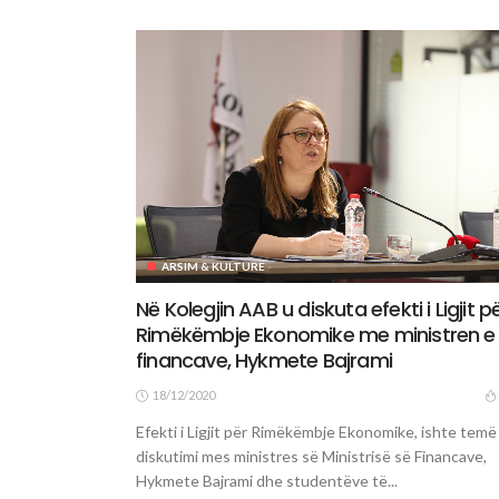
ARSIM & KULTURË
Në Kolegjin AAB u diskuta efekti i Ligjit p
Rimëkëmbje Ekonomike me ministren e
financave, Hykmete Bajrami
18/12/2020
Efekti i Ligjit për Rimëkëmbje Ekonomike, ishte temë
diskutimi mes ministres së Ministrisë së Financave,
Hykmete Bajrami dhe studentëve të...