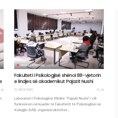
ARSIM & KULTURË
Fakulteti i Psikologjisë shënoi 88-vjetorin
e
e lindjes së akademikut Pajazit Nushi
08/01/2021
26
29
an
Laboratori i Psikologjisë Klinike “Pajazit Nushi”, i cili
funksionon në kuadër të Fakultetit të Psikologjisë në
Kolegjin AAB, organizoi aktivitet...