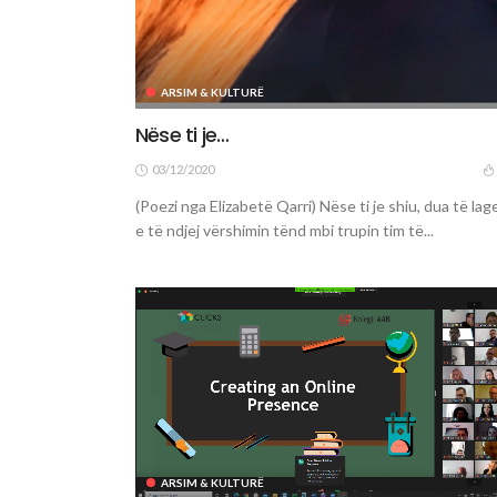
ARSIM & KULTURË
Nëse ti je…
03/12/2020
(Poezi nga Elizabetë Qarri) Nëse ti je shiu, dua të la
e të ndjej vërshimin tënd mbi trupin tim të...
ARSIM & KULTURË