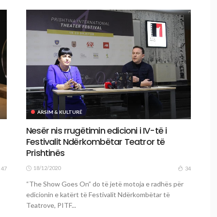
ARSIM & KULTURË
Nesër nis rrugëtimin edicioni i IV-të i
Festivalit Ndërkombëtar Teatror të
Prishtinës
18/12/2020
47
34
“The Show Goes On” do të jetë motoja e radhës për
edicionin e katërt të Festivalit Ndërkombëtar të
Teatrove, PITF...