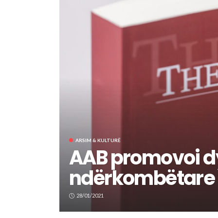
ARSIM & KULTURË
AAB promovoi d
ndërkombëtare
28/01/2021