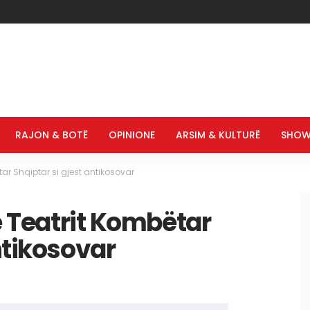
RAJON & BOTË
OPINIONE
ARSIM & KULTURË
SHOW
ëtar Shqiptar si gjest antikosovar
të Teatrit Kombëtar
ntikosovar