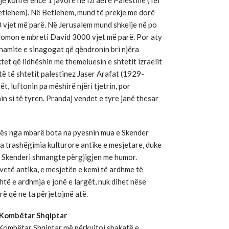
etlehem). Në Betlehem, mund të prekje me dorë
0 vjet më parë. Në Jerusalem mund shkelje në po
olomon e mbreti David 3000 vjet më parë. Por aty
 xhamite e sinagogat që qëndronin bri njëra
ktet që lidhëshin me themeluesin e shtetit izraelit
 të shtetit palestinez Jaser Arafat (1929-
t, luftonin pa mëshirë njëri tjetrin, por
nin si të tyren. Prandaj vendet e tyre janë thesar
cës nga mbarë bota na pyesnin mua e Skender
a trashëgimia kulturore antike e mesjetare, duke
, Skenderi shmangte përgjigjen me humor.
vetë antika, e mesjetën e kemi të ardhme të
shtë e ardhmja e jonë e largët, nuk dihet nëse
rë që ne ta përjetojmë atë.
 Kombëtar Shqiptar
t Kombëtar Shqiptar më përkujtoi shakatë e