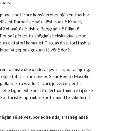
poaty.
ropiane e botërore konsiderohet një vend barbar
vilizimi. Barbaria e saj u dëshmua në Kroaci,
 xhamitë që kishte Beogradi në fillim të
 Por sa i përket trashëgimisë ekskluzive serbe,
, as diktatori komunist Tito, as diktatori fashist
aktual Vuçiq, nuk guxuan të vënë dorë.
turën fashiste dhe qindëra qeverira, por asnjë nga
objektet tjera në qendër. Sikur Benito Musolini
 pallatin ku u vra Jul Cezari, jo vetëm për të
met e tij, po edhe për të ndërtuar famën e tij duke
 Sot turistët nga mbarë bota mund të shkelin në
ashëgimisë së vet, por edhe ndaj trashëgimisë
një konferencë 1 javore në Izrael e Palestinë (Tel