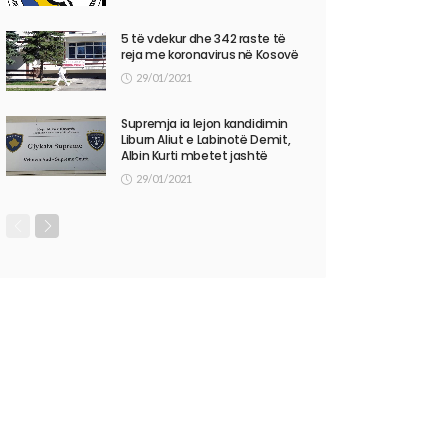
5 të vdekur dhe 342 raste të
reja me koronavirus në Kosovë
29/01/2021
Supremja ia lejon kandidimin
Liburn Aliut e Labinotë Demit,
Albin Kurti mbetet jashtë
29/01/2021