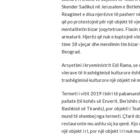
Skender Sadikut në Jerusalem e Betleh
Reagimet e disa njerëzve të pasherr n
që po protestojnë për një objekt të vj
mentalitetin bizar joqytetrues. Flasin
armaturë. Njerëz që nuk e kuptojnë vl
time 18 vjeçar dhe mendimin tim bizar 
Beograd.
Arsyetimi i kryeministrit Edi Rama, se 
vlerave të trashëgimisë kulturore është
trashëgimisë kulturore një objekt në 
Termeti i vitit 2019 i bëri të pabanue
pallate (të kohës së Enverit, Berishës 
Bashkisë së Tiranës), por objekti i Te
mund të shembej nga termeti. Çfarë do
restauronte mu ashtu siç ka qenë. Kjo 
një objekt i ri, por një objekt i ri nuk m