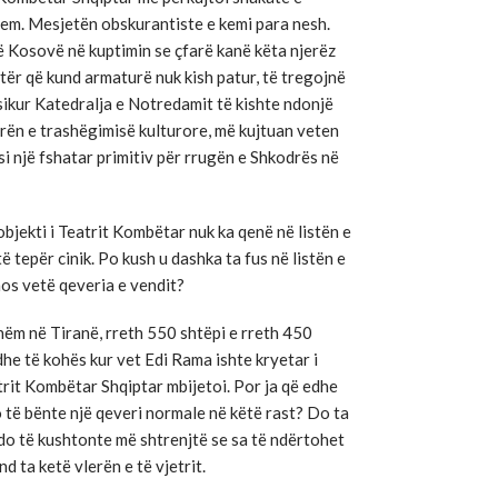
em. Mesjetën obskurantiste e kemi para nesh.
ë Kosovë në kuptimin se çfarë kanë këta njerëz
etër që kund armaturë nuk kish patur, të tregojnë
 sikur Katedralja e Notredamit të kishte ndonjë
erën e trashëgimisë kulturore, më kujtuan veten
si një fshatar primitiv për rrugën e Shkodrës në
objekti i Teatrit Kombëtar nuk ka qenë në listën e
 tepër cinik. Po kush u dashka ta fus në listën e
mos vetë qeveria e vendit?
shëm në Tiranë, rreth 550 shtëpi e rreth 450
dhe të kohës kur vet Edi Rama ishte kryetar i
atrit Kombëtar Shqiptar mbijetoi. Por ja që edhe
 të bënte një qeveri normale në këtë rast? Do ta
do të kushtonte më shtrenjtë se sa të ndërtohet
und ta ketë vlerën e të vjetrit.