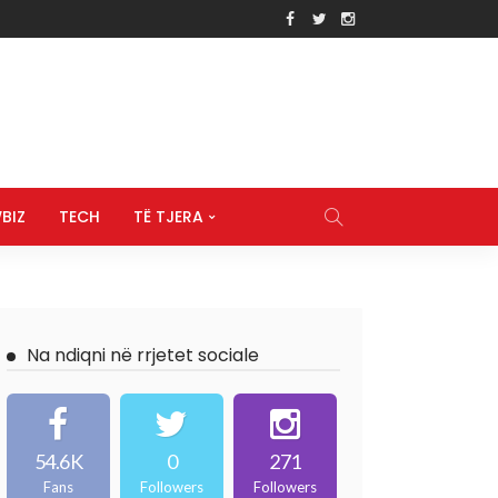
BIZ
TECH
TË TJERA
Na ndiqni në rrjetet sociale
54.6K
0
271
Fans
Followers
Followers