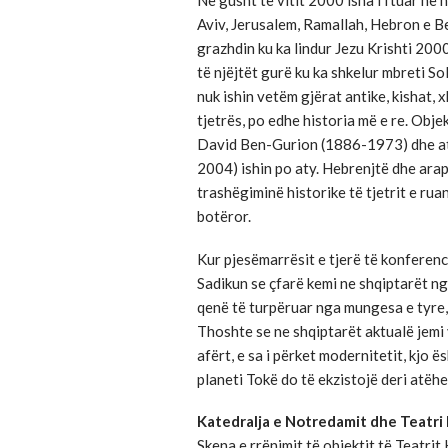
Aviv, Jerusalem, Ramallah, Hebron e B
grazhdin ku ka lindur Jezu Krishti 200
të njëjtët gurë ku ka shkelur mbreti S
nuk ishin vetëm gjërat antike, kishat,
tjetrës, po edhe historia më e re. Obje
David Ben-Gurion (1886-1973) dhe atë
2004) ishin po aty. Hebrenjtë dhe arapë
trashëgiminë historike të tjetrit e rua
botëror.
Kur pjesëmarrësit e tjerë të konferen
Sadikun se çfarë kemi ne shqiptarët ng
qenë të turpëruar nga mungesa e tyre
Thoshte se ne shqiptarët aktualë jemi 
afërt, e sa i përket modernitetit, kjo ë
planeti Tokë do të ekzistojë deri atëhe
Katedralja e Notredamit dhe Teatri
Skena e rrënimit të objektit të Teatri