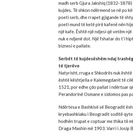
madh serb Gjura Jakshiq (1832-1878) p
kujdes. Të shkon ndërmend se në po kët
poeti serb, dhe rrapet gjigande të sht
poeti mund të ketë pirë kafenë nën hijen
një kafe. Është një ndjesi që vetëm një
nuk e ndjenë dot. Një fshatar do t’i h
biznesi e pallate.
Serbët të kujdesëshëm ndaj trashëgi
të tjerëve
Natyrisht, rruga e Shkodrës nuk është
është kështjella e Kalemegdanit të ci
1521, por edhe çdo pallat i ndërtuar 
Perandorinë Osmane e sidomos pas p
Ndërtesa e Bashkisë së Beogradit është
kryebashkiaku i Beogradit soditë qytet
hodhën trupat e coptuar me thika të m
Draga Mashin më 1903. Varri i Josip B