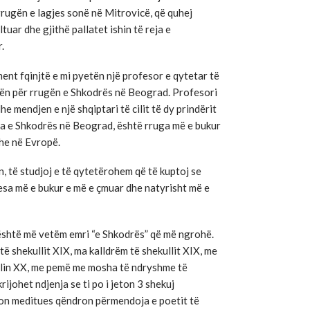
rugën e lagjes sonë në Mitrovicë, që quhej
tuar dhe gjithë pallatet ishin të reja e
.
ment fqinjtë e mi pyetën një profesor e qytetar të
etën për rrugën e Shkodrës në Beograd. Profesori
he mendjen e një shqiptari të cilit të dy prindërit
uga e Shkodrës në Beograd, është rruga më e bukur
he në Evropë.
n, të studjoj e të qytetërohem që të kuptoj se
sa më e bukur e më e çmuar dhe natyrisht më e
është më vetëm emri “e Shkodrës” që më ngrohë.
ë shekullit XIX, ma kalldrëm të shekullit XIX, me
ullin XX, me pemë me mosha të ndryshme të
rijohet ndjenja se ti po i jeton 3 shekuj
ion meditues qëndron përmendoja e poetit të