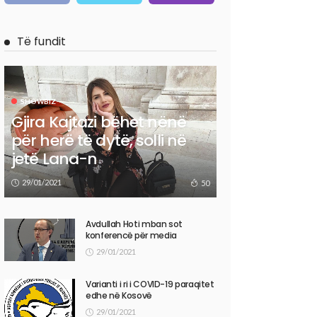
Të fundit
SHOWBIZ
Gjira Kajtazi bëhet nënë
për herë të dytë, solli në
jetë Lana-n
29/01/2021
50
Avdullah Hoti mban sot
konferencë për media
29/01/2021
Varianti i ri i COVID-19 paraqitet
edhe në Kosovë
29/01/2021