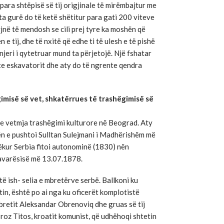
ara shtëpisë së tij origjinale të mirëmbajtur me
a gurë do të ketë shëtitur para gati 200 viteve
yjnë të mendosh se cili prej tyre ka moshën që
 e tij, dhe të nxitë që edhe ti të ulesh e të pishë
 njeri i qytetruar mund ta përjetojë. Një fshatar
ipte eskavatorit dhe aty do të ngrente qendra
misë së vet, shkatërrues të trashëgimisë së
 e vetmja trashëgimi kulturore në Beograd. Aty
lën e pushtoi Sulltan Sulejmani i Madhërishëm më
qëkur Serbia fitoi autonominë (1830) nën
avarësisë më 13.07.1878.
 ish- selia e mbretërve serbë. Ballkoni ku
in, është po ai nga ku oficerët komplotistë
bretit Aleksandar Obrenoviq dhe gruas së tij
roz Titos, kroatit komunist, që udhëhoqi shtetin