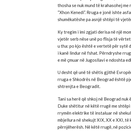
thosha se nuk mund të krahasohej me r
“Xhon Kenedi”. Rruga e jonë ishte asfal
shumëkatëshe pa asnjë shtëpi të vjetër
Ky tregim i imi zgjati derisa në një mo
vjetër serb nëse unë po flisja të vërt
u tha: po kjo është e vertetë për sytë d
i kanë lindur në fshat. Përndryshe rr
e më çmuar në Jugosllavi e ndoshta ed
U desht që unë të shëtis gjithë Evropë
rruga e Shkodrës në Beograd është pje
shtrenjta e Beogradit.
Tani sa herë që shkoj në Beograd nuk 
Duke shëtitur në këtë rrugë me shtëpi t
rrymën elektrike të instaluar në shek
mbjellura në shekujt XIX, XX e XXI, të k
përnjëherësh. Në këtë rrugë, në pozic