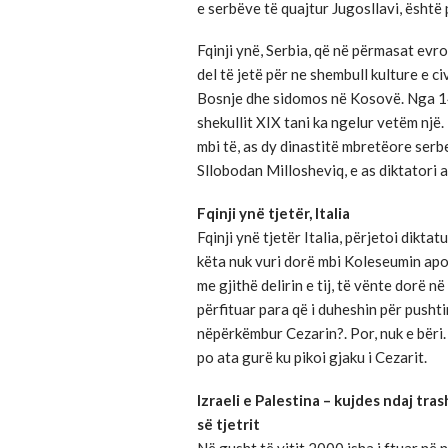
e serbëve të quajtur Jugosllavi, është 
Fqinji ynë, Serbia, që në përmasat ev
del të jetë për ne shembull kulture e ci
Bosnje dhe sidomos në Kosovë. Nga 142
shekullit XIX tani ka ngelur vetëm një.
mbi të, as dy dinastitë mbretëore serbe
Sllobodan Millosheviq, e as diktatori 
Fqinji ynë tjetër, Italia
Fqinji ynë tjetër Italia, përjetoi dikta
këta nuk vuri dorë mbi Koleseumin apo 
me gjithë delirin e tij, të vënte dorë në
përfituar para që i duheshin për pushti
nëpërkëmbur Cezarin?. Por, nuk e bëri.
po ata gurë ku pikoi gjaku i Cezarit.
Izraeli e Palestina – kujdes ndaj tr
së tjetrit
Në gusht të vitit 2000 isha i ftuar në 