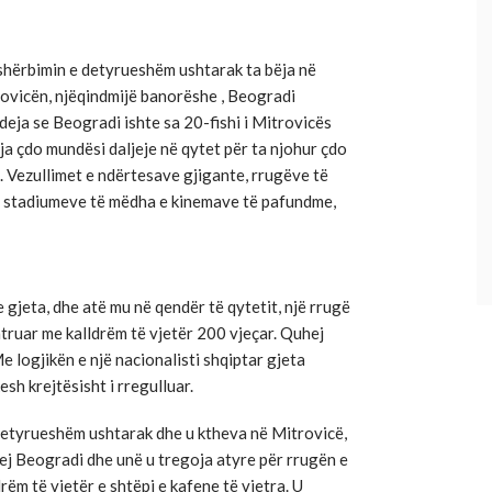
shërbimin e detyrueshëm ushtarak ta bëja në
trovicën, njëqindmijë banorëshe , Beogradi
deja se Beogradi ishte sa 20-fishi i Mitrovicës
a çdo mundësi daljeje në qytet për ta njohur çdo
. Vezullimet e ndërtesave gjigante, rrugëve të
e, stadiumeve të mëdha e kinemave të pafundme,
gjeta, dhe atë mu në qendër të qytetit, një rrugë
htruar me kalldrëm të vjetër 200 vjeçar. Quhej
e logjikën e një nacionalisti shqiptar gjeta
sh krejtësisht i rregulluar.
 detyrueshëm ushtarak dhe u ktheva në Mitrovicë,
ukej Beogradi dhe unë u tregoja atyre për rrugën e
rëm të vjetër e shtëpi e kafene të vjetra. U