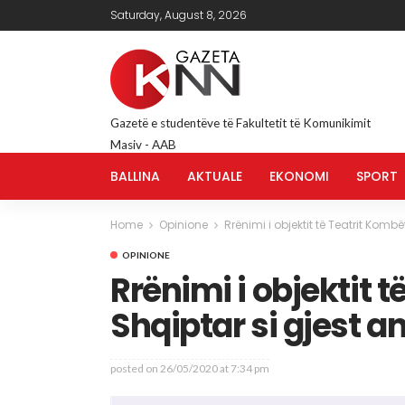
Saturday, August 8, 2026
Gazetë e studentëve të Fakultetit të Komunikimit
Masiv - AAB
BALLINA
AKTUALE
EKONOMI
SPORT
Home
Opinione
Rrënimi i objektit të Teatrit Komb
OPINIONE
Rrënimi i objektit 
Shqiptar si gjest a
posted on
26/05/2020 at 7:34 pm