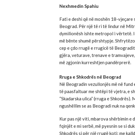
Nexhmedin Spahiu
Fati e deshi që në moshën 18-vjeçare 
Beograd. Për një të ri të lindur në Mi
dymilionësh ishte metropol i vërtetë. I
më bënte shumë përshtypje. Shfrytëzoj
cep e çdo rrugë e rrugicë të Beogradit
gjëra, veturave, trenave e tramvajev
më zgjonin kurreshtjen pandërprerë.
Rruga e Shkodrës në Beograd
Në Beogradin vezullonjës më në fund e 
të paasfaltuar me shtëpi të vjetra, e s
“Skadarska ulica” (rruga e Shkodrës). M
ngushëllim se as Beogradi nuk na qenke
Kur pas një viti, mbarova shërbimin e
fqinjët e mi serbë, më pyesnin se si d
Shkodrës si për një rrugë koti; me kalld