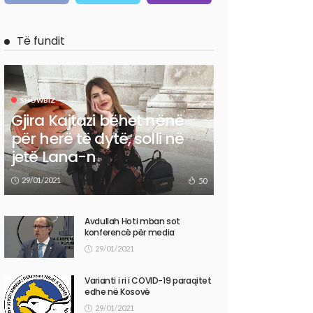
Të fundit
SHOWBIZ
Gjira Kajtazi bëhet nënë
për herë të dytë, solli në
jetë Lana-n
29/01/2021
50
Avdullah Hoti mban sot
konferencë për media
29/01/2021
Varianti i ri i COVID-19 paraqitet
edhe në Kosovë
29/01/2021