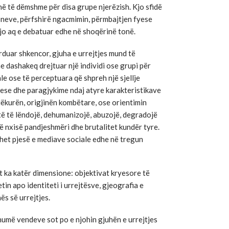
anë të dëmshme për disa grupe njerëzish. Kjo sfidë
neve, përfshirë ngacmimin, përmbajtjen fyese
kjo aq e debatuar edhe në shoqërinë tonë.
rduar shkencor, gjuha e urrejtjes mund të
e dashakeq drejtuar një individi ose grupi për
le ose të perceptuara që shpreh një sjellje
ese dhe paragjykime ndaj atyre karakteristikave
 lëkurën, origjinën kombëtare, ose orientimin
shtë të lëndojë, dehumanizojë, abuzojë, degradojë
ë nxisë pandjeshmëri dhe brutalitet kundër tyre.
ëhet pjesë e mediave sociale edhe në tregun
et ka katër dimensione: objektivat kryesore të
tin apo identiteti i urrejtësve, gjeografia e
ës së urrejtjes.
humë vendeve sot po e njohin gjuhën e urrejtjes