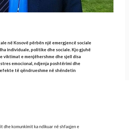
itale në Kosovë përbën një emergjencë sociale
ha individuale, politike dhe sociale. Kjo gjuhë
 te viktimat e menjëhershme dhe sjell disa
tres emocional, ndjenja poshtërimi dhe
lë efekte të qëndrueshme në shëndetin
nit dhe komunkimit ka ndikuar në shfaqjen e