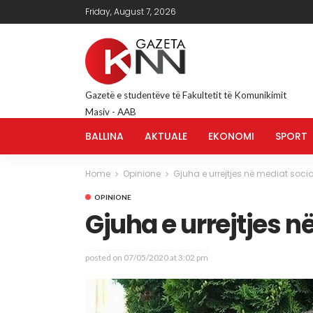
Friday, August 7, 2026
Gazetë e studentëve të Fakultetit të Komunikimit
Masiv - AAB
BALLINA
AKTUALE
EKONOMI
SPORT
Home
Opinione
Gjuha e urrejtjes në mediat socia
OPINIONE
Gjuha e urrejtjes n
posted on
07/05/2020 at 3:02 pm