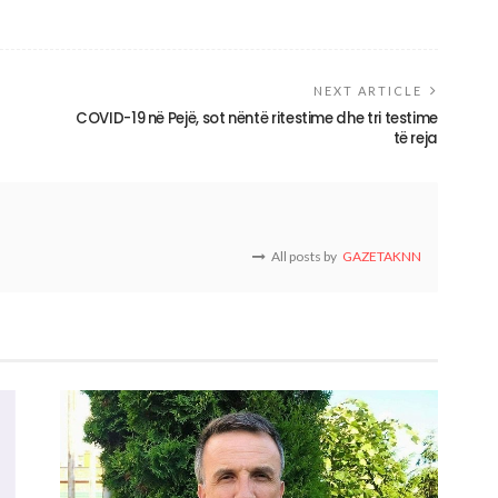
NEXT ARTICLE
COVID-19 në Pejë, sot nëntë ritestime dhe tri testime
të reja
All posts by
GAZETAKNN