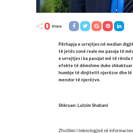
0
Share
Përhapja e urrejtjes në median digj
të jetës sonë reale me pasoja të mëd
e urrejtjes i ka pasojat më të rënda
efekte të dëmshme duke shkaktuar s
humbje të dinjitetit njerëzor dhe 
mendor të njerëzve.
Shkruan: Lulzim Shabani
Zhvillimi i teknologjisë së informacio