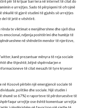
irë për të krijuar barriera në internet të cilat do
amimin e urrejtjes. Sado të përpiqemi të ofrojmë
ë shkallë të gjerë studimi të gjuhës së urrejtjes
 del të jetë e vështirë.
ë rënda te viktimat e menjëhershme dhe sjell disa
s emocional, ndjenja poshtërimi dhe humbje të
të qëndrueshme në shëndetin mendor të njerëzve,
Twitter, kanë prezantuar mënyra të reja sociale
lehtë dhe thjeshtë, bëjnë shpërndarjen e
nformacioneve të cilat mesazh të tyre kryesor
ale në Kosovë përbën një emergjencë sociale të
ividuale, politike dhe sociale. Një studim i
(më shumë se 67%) e raporteve të përdoruesëve të
 shpërfaqur urrejtje ose është komentuar urrejtja
tjetër i rëndësishëm që favorizon një sjellje të