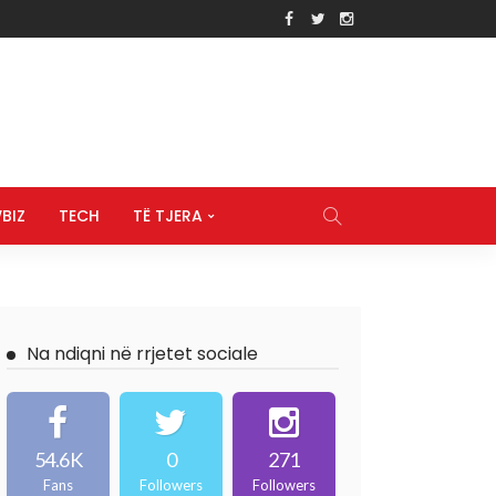
BIZ
TECH
TË TJERA
Na ndiqni në rrjetet sociale
54.6K
0
271
Fans
Followers
Followers