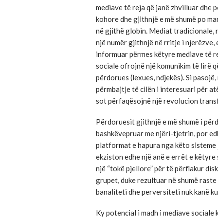
mediave të reja që janë zhvilluar dhe 
kohore dhe gjithnjë e më shumë po mar
në gjithë globin. Mediat tradicionale, 
një numër gjithnjë në rritje i njerëzve
informuar përmes këtyre mediave të r
sociale ofrojnë një komunikim të lirë 
përdorues (lexues, ndjekës). Si pasojë
përmbajtje të cilën i interesuari për 
sot përfaqësojnë një revolucion trans
Përdoruesit gjithnjë e më shumë i për
bashkëvepruar me njëri-tjetrin, por e
platformat e hapura nga këto sisteme 
ekziston edhe një anë e errët e këtyre
një “tokë pjellore” për të përflakur di
grupet, duke rezultuar në shumë raste t
banaliteti dhe perversiteti nuk kanë ku
Ky potencial i madh i mediave sociale 