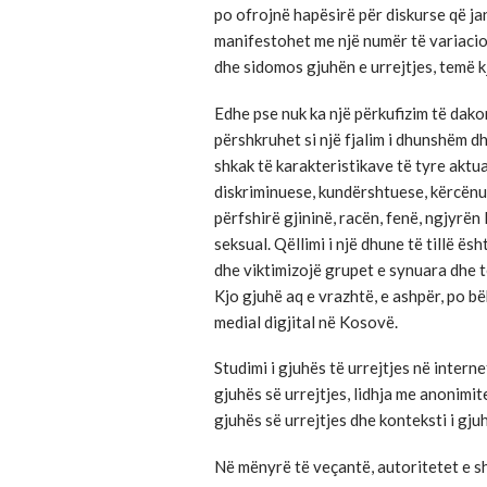
po ofrojnë hapësirë ​​për diskurse që j
manifestohet me një numër të variacio
dhe sidomos gjuhën e urrejtjes, temë 
Edhe pse nuk ka një përkufizim të dako
përshkruhet si një fjalim i dhunshëm dh
shkak të karakteristikave të tyre aktua
diskriminuese, kundërshtuese, kërcënu
përfshirë gjininë, racën, fenë, ngjyrën
seksual. Qëllimi i një dhune të tillë ë
dhe viktimizojë grupet e synuara dhe t
Kjo gjuhë aq e vrazhtë, e ashpër, po b
medial digjital në Kosovë.
Studimi i gjuhës të urrejtjes në intern
gjuhës së urrejtjes, lidhja me anonimite
gjuhës së urrejtjes dhe konteksti i gjuh
Në mënyrë të veçantë, autoritetet e s