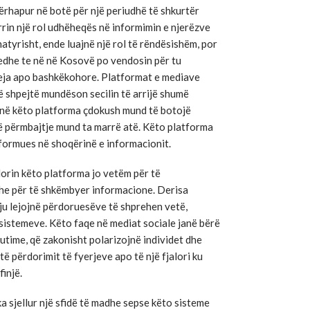
përhapur në botë për një periudhë të shkurtër
rin një rol udhëheqës në informimin e njerëzve
natyrisht, ende luajnë një rol të rëndësishëm, por
, edhe te në në Kosovë po vendosin për tu
eja apo bashkëkohore. Platformat e mediave
që shpejtë mundëson secilin të arrijë shumë
, në këto platforma çdokush mund të botojë
atë përmbajtje mund ta marrë atë. Këto platforma
formues në shoqërinë e informacionit.
dorin këto platforma jo vetëm për të
dhe për të shkëmbyer informacione. Derisa
ju lejojnë përdoruesëve të shprehen vetë,
 sistemeve. Këto faqe në mediat sociale janë bërë
skutime, që zakonisht polarizojnë individet dhe
ë përdorimit të fyerjeve apo të një fjalori ku
finjë.
ka sjellur një sfidë të madhe sepse këto sisteme