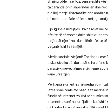
si një problem serioz, sepse është vësht
ta parandalonin shpërndarjen dhe rekl
një lloj matje sistematike dhe analizë n
në mediat sociale në internet, kjo matje
Kjo gjuhë e urrejtjes i ka pasojat më t
efekte të dëmshme duke shkaktuar stre
dinjitetit njerëzor, duke lënë efekte 
veçanërisht te fëmijët.
Media sociale, siç janë Facebook ose 
diskursive ku përdoruesit e tyre fare 
paragjykimeve, lajmeve të rreme apo i
kanë urrejtjen.
Përhapja e urrejtjes në median digjit
jetës sonë reale me pasoja të mëdha ind
fundit në internet zbuloi se shumica 
internetit kanë hasur fjalime ku është
në kontestin e saj negativ. Një aspekt 