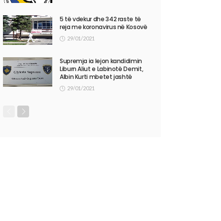
5 të vdekur dhe 342 raste të
reja me koronavirus në Kosovë
29/01/2021
Supremja ia lejon kandidimin
Liburn Aliut e Labinotë Demit,
Albin Kurti mbetet jashtë
29/01/2021