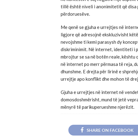
tillë është niveli i anonimitetit që dis
përdoruesëve.
Me qenë se gjuha e urrejtjes në internet
ligjore që adresojnë ekskluzivisht këtë
nevojshme ti kemi parasysh dy koncepte
diskriminimit. Në internet, identiteti i
mbrojtur se sa në botën reale, kështu q
në internet po merr përmasa të reja, d
dhunshme. E drejta për lirinë e shpreh
urrejtje apo konflikt dhe mohon të drej
Gjuha e urrejtjes në internet në vendet
domosdoshmërisht, mund të jetë vepra p
mënyrë të parikuperueshme njerëzit.
SHARE ON FACEBOOK