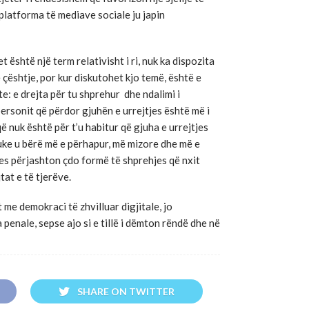
a platforma të mediave sociale ju japin
 është një term relativisht i ri, nuk ka dispozita
 çështje, por kur diskutohet kjo temë, është e
: e drejta për tu shprehur dhe ndalimi i
 personit që përdor gjuhën e urrejtjes është më i
ë nuk është për t’u habitur që gjuha e urrejtjes
uke u bërë më e përhapur, më mizore dhe më e
jes përjashton çdo formë të shprehjes që nxit
tat e të tjerëve.
 me demokraci të zhvilluar digjitale, jo
enale, sepse ajo si e tillë i dëmton rëndë dhe në
SHARE ON TWITTER