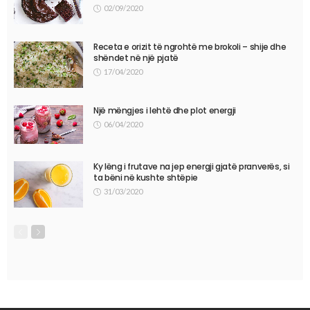
02/09/2020
Receta e orizit të ngrohtë me brokoli – shije dhe
shëndet në një pjatë
17/04/2020
Një mëngjes i lehtë dhe plot energji
06/04/2020
Ky lëng i frutave na jep energji gjatë pranverës, si
ta bëni në kushte shtëpie
31/03/2020