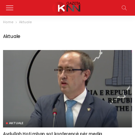
Home
Aktuale
Aktuale
AKTUALE
Avdullah Hoti mban sot konferencë për media