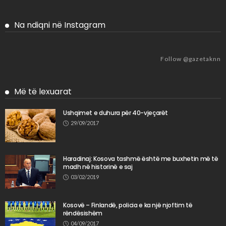
Na ndiqni në Instagram
Follow @gazetaknn
Më të lexuarat
Ushqimet e duhura për 40-vjeçarët
29/09/2017
Haradinaj: Kosova tashmë është me buxhetin më të
madh në historinë e saj
03/02/2019
Kosovë – Finlandë, policia e ka një njoftim të
rëndësishëm
04/09/2017