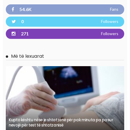
54.6K
Fans
0
Followers
271
Followers
Më të lexuarat
Kupto kështu nëse je shtatzënë për pak minuta pa pasur
nevojë për test të shtatzanisë