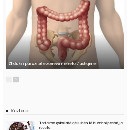
Zhdukini parazitët e zorrëve me këto 7 ushqime !
Kuzhina
Torta me çokollatë që iu bën të humbni peshë, ja
receta