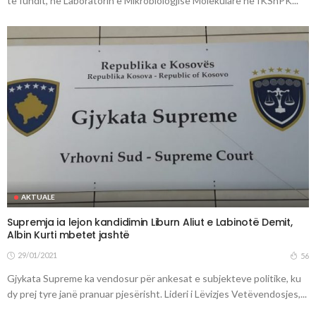
të fundit, në Laboratorin e Mikrobiologjisë Molekulare në IKShPK...
AKTUALE
Supremja ia lejon kandidimin Liburn Aliut e Labinotë Demit,
Albin Kurti mbetet jashtë
29/01/2021
56
Gjykata Supreme ka vendosur për ankesat e subjekteve politike, ku
dy prej tyre janë pranuar pjesërisht. Lideri i Lëvizjes Vetëvendosjes,...