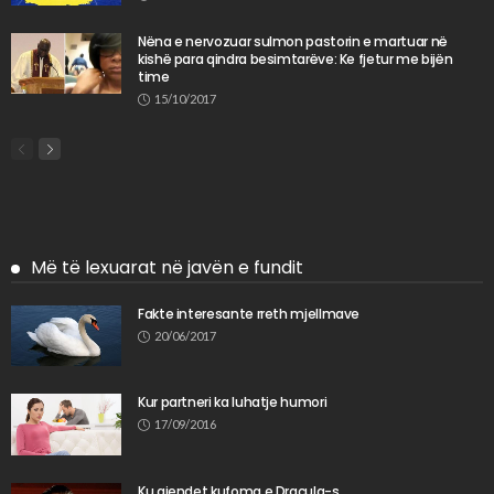
Nëna e nervozuar sulmon pastorin e martuar në
kishë para qindra besimtarëve: Ke fjetur me bijën
time
15/10/2017
Më të lexuarat në javën e fundit
Fakte interesante rreth mjellmave
20/06/2017
Kur partneri ka luhatje humori
17/09/2016
Ku gjendet kufoma e Dracula-s