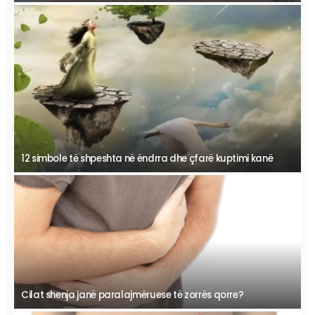
12 simbole të shpeshta në ëndrra dhe çfarë kuptimi kanë
Cilat shenja janë paralajmëruese të zorrës qorre?