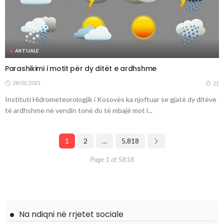
AKTUALE
Parashikimi i motit për dy ditët e ardhshme
28/01/2021
21
Instituti Hidrometeorologjik i Kosovës ka njoftuar se gjatë dy ditëve
të ardhshme në vendin tonë do të mbajë mot i...
1
2
…
5,818
Page 1 of 5818
Na ndiqni në rrjetet sociale