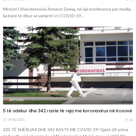
Ministri i Shëndetësisë Armend Zemaj, në një konferencë për media,
ka bërë të ditur se varianti i ri i COVID-19...
AKTUALE
5 të vdekur dhe 342 raste të reja me koronavirus në Kosovë
29/01/2021
46
235 TË SHËRUAR DHE 342 RASTE ME COVID-19! Gjatë 24 orëve