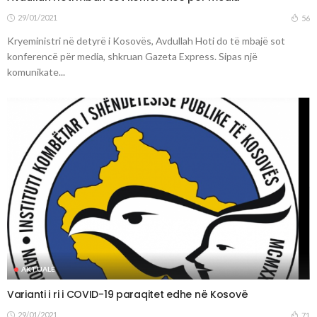
29/01/2021
56
Kryeministri në detyrë i Kosovës, Avdullah Hoti do të mbajë sot
konferencë për media, shkruan Gazeta Express. Sipas një
komunikate...
AKTUALE
Varianti i ri i COVID-19 paraqitet edhe në Kosovë
29/01/2021
71