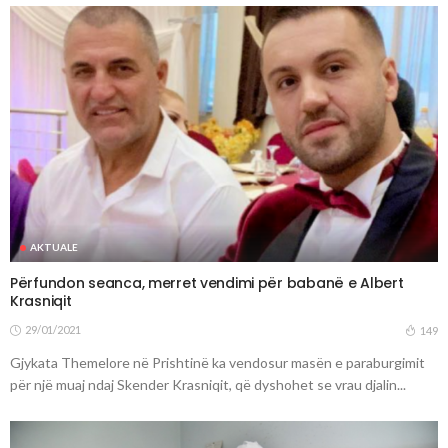
AKTUALE
Përfundon seanca, merret vendimi për babanë e Albert
Krasniqit
29/01/2021
149
Gjykata Themelore në Prishtinë ka vendosur masën e paraburgimit
për një muaj ndaj Skender Krasniqit, që dyshohet se vrau djalin...