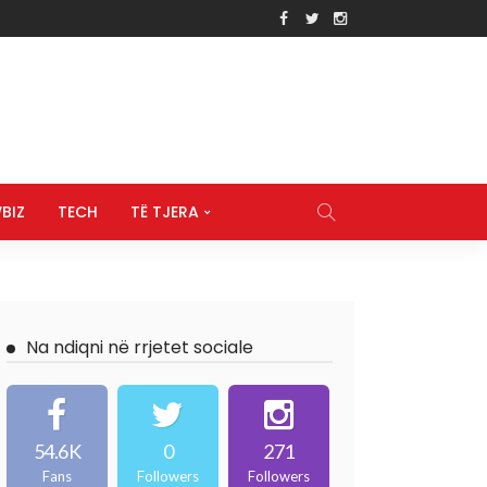
BIZ
TECH
TË TJERA
Na ndiqni në rrjetet sociale
54.6K
0
271
Fans
Followers
Followers