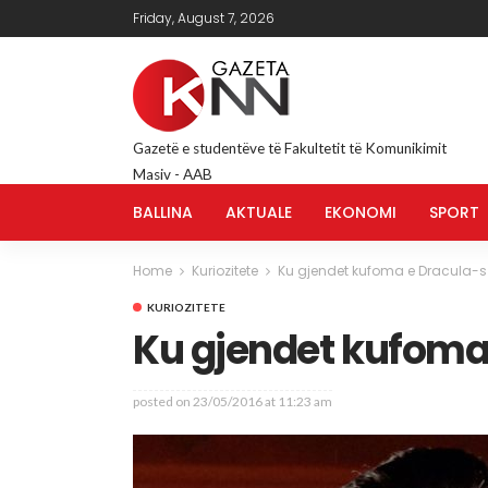
Friday, August 7, 2026
Gazetë e studentëve të Fakultetit të Komunikimit
Masiv - AAB
BALLINA
AKTUALE
EKONOMI
SPORT
Home
Kuriozitete
Ku gjendet kufoma e Dracula-s
KURIOZITETE
Ku gjendet kufoma
posted on
23/05/2016 at 11:23 am