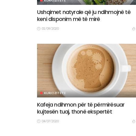
KURIOZITETE
Ushqimet natyrale që ju ndihmojnë të
keni disponim më të mirë
01/09/2020
KURIOZITETE
Kafeja ndihmon për të përmirësuar
kujtesën tuaj, thonë ekspertët
04/07/2020