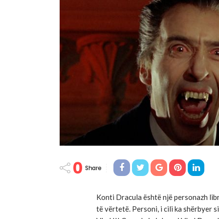
0
Share
Konti Dracula është një personazh libr
të vërtetë. Personi, i cili ka shërbyer