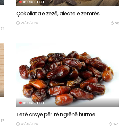
KURIOZITETE
Çokollata e zezë, aleate e zemrës
21/08/2020
90
74
KURIOZITETE
Tetë arsye për të ngrënë hurme
87
03/07/2020
161