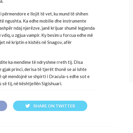
a.
si përmendore e llojit të vet, ku mund të shihen
 të ngushta. Ka edhe mobilie dhe instrumente
 ashpër ndaj njerëzve, janë krijuar shumë legjenda
i vdiq, u zgjua vampir. Ky besim u forcua edhe më
jet në kriptin e kishës në Snagov, afër
dite ka mendime të ndryshme rreth tij. Disa
gjak princi, derisa të tjerët thonë se ai ishte
lë që mendojnë se shpirti i Dracula-s edhe sot e
 së tij, në kështjellën Sigishuari.
SHARE ON TWITTER