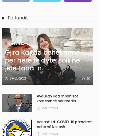
Të fundit
SHOWBIZ
Gjira Kajtazi bëhet nënë
për herë të dytë, solli në
jetë Lana-n
29/01/2021
50
Avdullah Hoti mban sot
konferencë për media
29/01/2021
Varianti i ri i COVID-19 paraqitet
edhe në Kosovë
29/01/2021