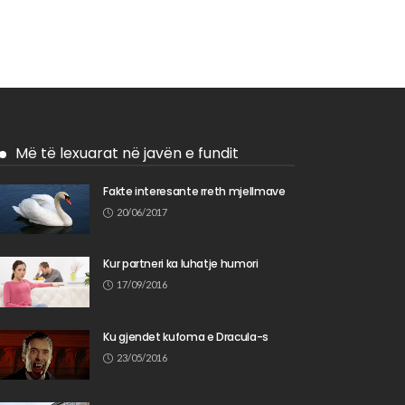
Më të lexuarat në javën e fundit
Fakte interesante rreth mjellmave
20/06/2017
Kur partneri ka luhatje humori
17/09/2016
Ku gjendet kufoma e Dracula-s
23/05/2016