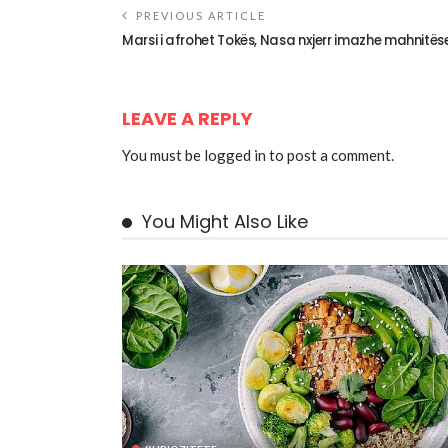
PREVIOUS ARTICLE
Marsi i afrohet Tokës, Nasa nxjerr imazhe mahnitës
LEAVE A REPLY
You must be
logged in
to post a comment.
You Might Also Like