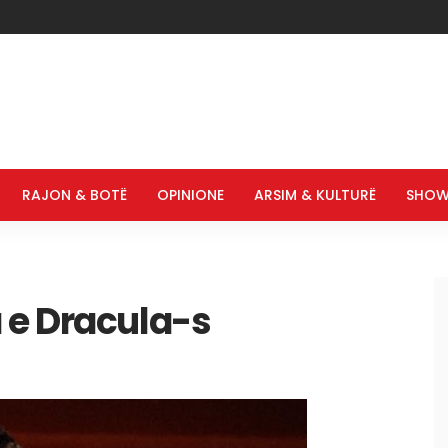
RAJON & BOTË
OPINIONE
ARSIM & KULTURË
SHOW
 e Dracula-s