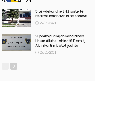
5 të vdekur dhe 342 raste të
reja me koronavirus në Kosovë
29/01/2021
Supremja ia lejon kandidimin
Liburn Aliut e Labinotë Demit,
Albin Kurti mbetet jashtë
29/01/2021