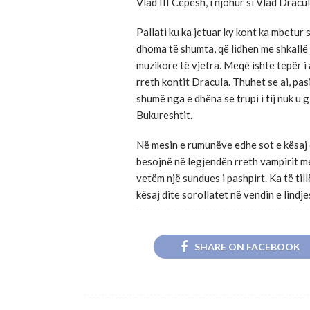
Vlad III Cepesh, i njohur si Vlad Dracul
Pallati ku ka jetuar ky kont ka mbetur 
dhoma të shumta, që lidhen me shkallë
muzikore të vjetra. Meqë ishte tepër i
rreth kontit Dracula. Thuhet se ai, pas
shumë nga e dhëna se trupi i tij nuk u g
Bukureshtit.
Në mesin e rumunëve edhe sot e kësaj 
besojnë në legjendën rreth vampirit me 
vetëm një sundues i pashpirt. Ka të til
kësaj dite sorollatet në vendin e lindjes
SHARE ON FACEBOOK