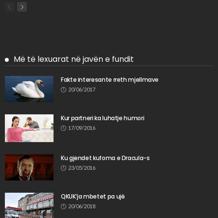
Më të lexuarat në javën e fundit
Fakte interesante rreth mjellmave
20/06/2017
Kur partneri ka luhatje humori
17/09/2016
Ku gjendet kufoma e Dracula-s
23/05/2016
QKUK’ja mbetet pa ujë
20/06/2018