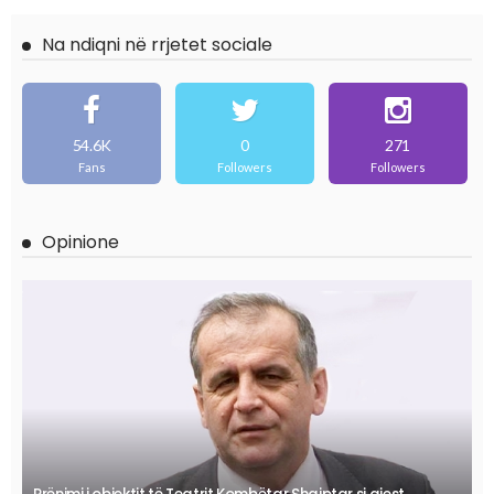
Na ndiqni në rrjetet sociale
54.6K
0
271
Fans
Followers
Followers
Opinione