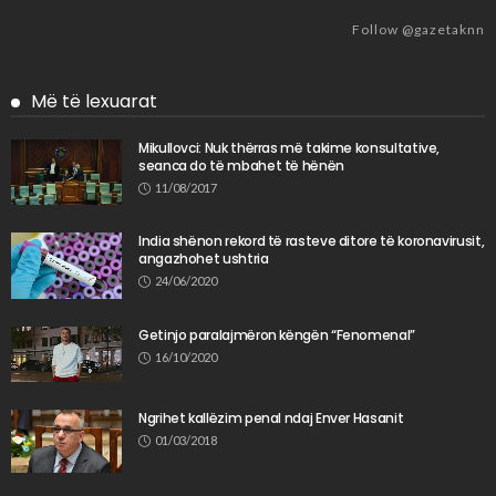
Follow @gazetaknn
Më të lexuarat
Mikullovci: Nuk thërras më takime konsultative,
seanca do të mbahet të hënën
11/08/2017
India shënon rekord të rasteve ditore të koronavirusit,
angazhohet ushtria
24/06/2020
Getinjo paralajmëron këngën “Fenomenal”
16/10/2020
Ngrihet kallëzim penal ndaj Enver Hasanit
01/03/2018