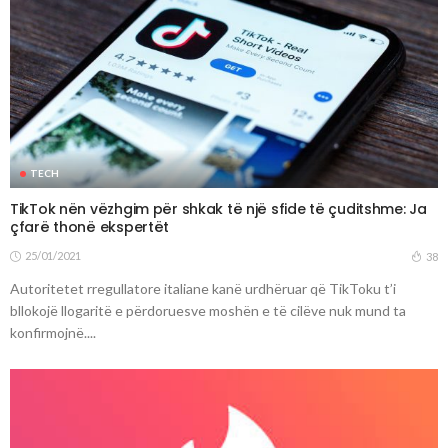
TECH
TikTok nën vëzhgim për shkak të një sfide të çuditshme: Ja
çfarë thonë ekspertët
25/01/2021
38
Autoritetet rregullatore italiane kanë urdhëruar që TikToku t’i
bllokojë llogaritë e përdoruesve moshën e të cilëve nuk mund ta
konfirmojnë....