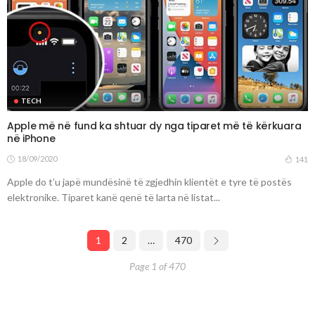
TECH
Apple më në fund ka shtuar dy nga tiparet më të kërkuara
në iPhone
18/09/2020
141
Apple do t’u japë mundësinë të zgjedhin klientët e tyre të postës
elektronike. Tiparet kanë qenë të larta në listat...
1
2
…
470
Page 1 of 470