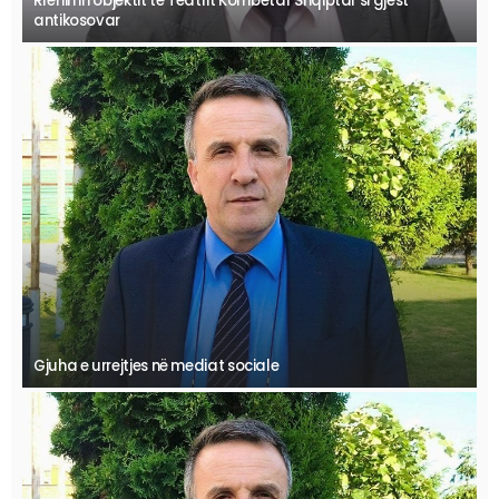
Rrënimi i objektit të Teatrit Kombëtar Shqiptar si gjest
antikosovar
Gjuha e urrejtjes në mediat sociale