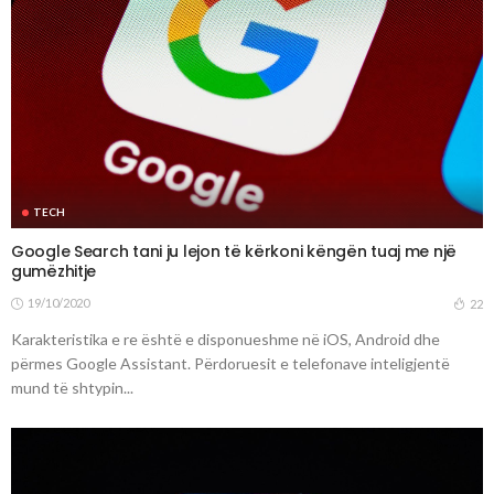
TECH
Google Search tani ju lejon të kërkoni këngën tuaj me një
gumëzhitje
19/10/2020
22
Karakteristika e re është e disponueshme në iOS, Android dhe
përmes Google Assistant. Përdoruesit e telefonave inteligjentë
mund të shtypin...