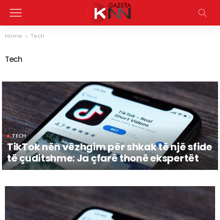
Home
Tech
Tech
TECH
TikTok nën vëzhgim për shkak të një sfide
të çuditshme: Ja çfarë thonë ekspertët