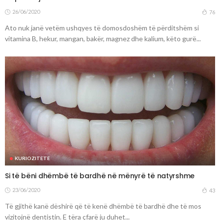
26/06/2020
76
Ato nuk janë vetëm ushqyes të domosdoshëm të përditshëm si
vitamina B, hekur, mangan, bakër, magnez dhe kalium, këto gurë...
KURIOZITETE
Si të bëni dhëmbë të bardhë në mënyrë të natyrshme
23/06/2020
43
Të gjithë kanë dëshirë që të kenë dhëmbë të bardhë dhe të mos
vizitojnë dentistin. E tëra çfarë ju duhet...