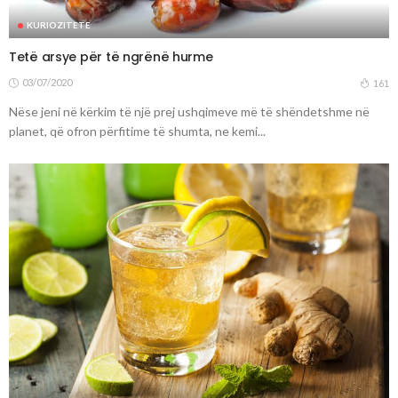
KURIOZITETE
Tetë arsye për të ngrënë hurme
03/07/2020
161
Nëse jeni në kërkim të një prej ushqimeve më të shëndetshme në
planet, që ofron përfitime të shumta, ne kemi...