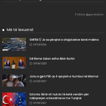
Follow @gazetaknn
Më të lexuarat
SHIFRAT/ Ja sa përqind e shqiptarëve kanë makina
19/10/2016
Edi Rama takon edhe Albin Kurtin
29/06/2020
Ja ku e gjeti FSK-ja 4 vjeçarin e humbur në Mramor
16/03/2017
Estonia: Këtë vit nuk do të ketë vendim për
ndërprerjen e bisedimeve me Turqinë
07/09/2017