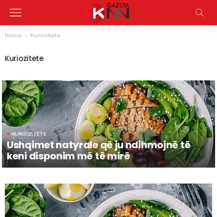
Home
Kuriozitete
Kuriozitete
KURIOZITETE
Ushqimet natyrale që ju ndihmojnë të
keni disponim më të mirë