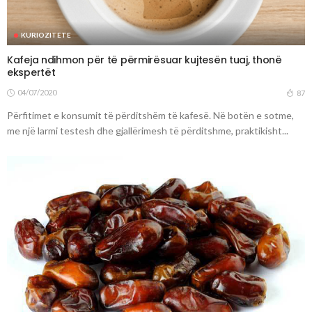
KURIOZITETE
Kafeja ndihmon për të përmirësuar kujtesën tuaj, thonë
ekspertët
04/07/2020
87
Përfitimet e konsumit të përditshëm të kafesë. Në botën e sotme,
me një larmi testesh dhe gjallërimesh të përditshme, praktikisht...