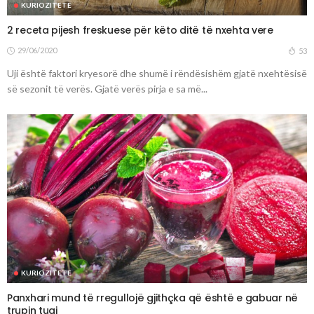
KURIOZITETE
2 receta pijesh freskuese për këto ditë të nxehta vere
29/06/2020
53
Uji është faktori kryesorë dhe shumë i rëndësishëm gjatë nxehtësisë
së sezonit të verës. Gjatë verës pirja e sa më...
KURIOZITETE
Panxhari mund të rregullojë gjithçka që është e gabuar në
trupin tuaj