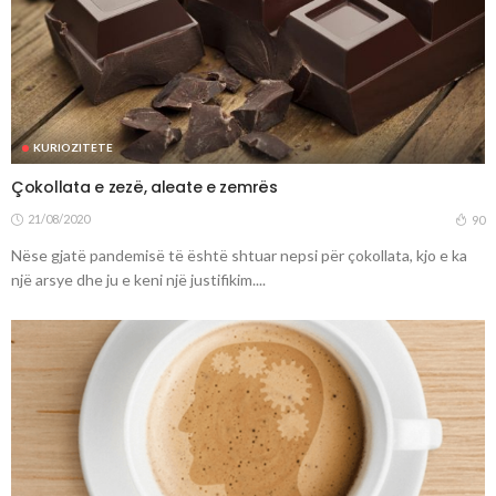
KURIOZITETE
Çokollata e zezë, aleate e zemrës
21/08/2020
90
Nëse gjatë pandemisë të është shtuar nepsi për çokollata, kjo e ka
një arsye dhe ju e keni një justifikim....