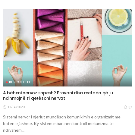
KURIOZITETE
A bëheni nervoz shpesh? Provoni disa metoda që ju
ndihmojnë t’i qetësoni nervat
17/06/2020
37
Sistemi nervor i njeriut mundëson komunikimin e organizmit me
botën e jashme. Ky sistem mban nën kontroll mekanizma të
ndryshëm...