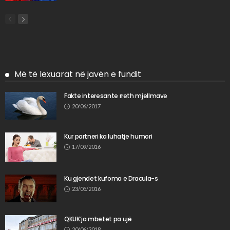
Më të lexuarat në javën e fundit
Fakte interesante rreth mjellmave
20/06/2017
Kur partneri ka luhatje humori
17/09/2016
Ku gjendet kufoma e Dracula-s
23/05/2016
QKUK’ja mbetet pa ujë
20/06/2018