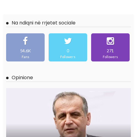
Na ndiqni në rrjetet sociale
54.6K
0
271
Fans
Followers
Followers
Opinione