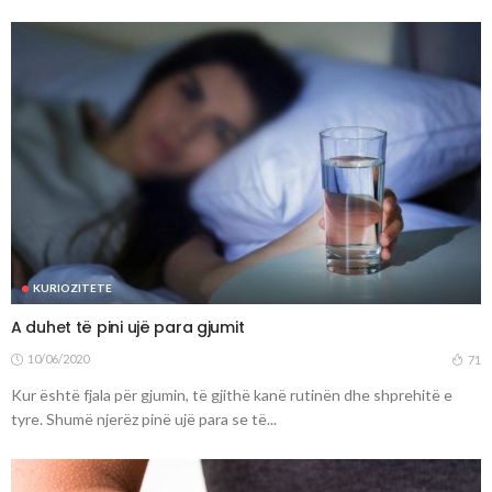
KURIOZITETE
A duhet të pini ujë para gjumit
10/06/2020
71
Kur është fjala për gjumin, të gjithë kanë rutinën dhe shprehitë e
tyre. Shumë njerëz pinë ujë para se të...