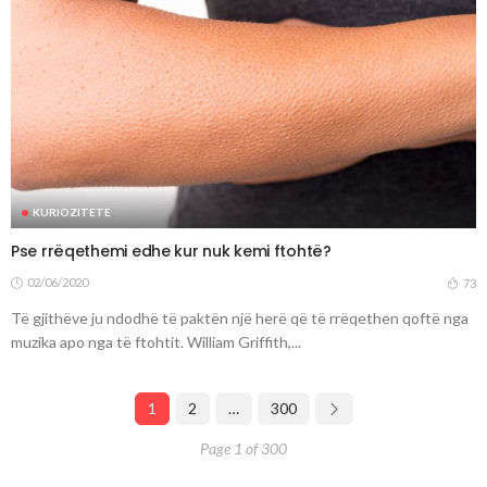
KURIOZITETE
Pse rrëqethemi edhe kur nuk kemi ftohtë?
02/06/2020
73
Të gjithëve ju ndodhë të paktën një herë që të rrëqethen qoftë nga
muzika apo nga të ftohtit. William Griffith,...
1
2
…
300
Page 1 of 300