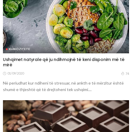
KURIOZITETE
Ushqimet natyrale që ju ndihmojnë të keni disponim më të
mirë
01/09/2020
74
Në periudhat kur ndiheni të stresuar, në ankth e të mërzitur është
shumë e thjeshtë që të drejtoheni tek ushqimi....