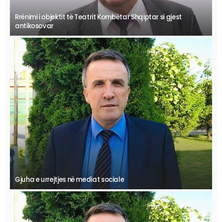
Rrënimi i objektit të Teatrit Kombëtar Shqiptar si gjest
antikosovar
Gjuha e urrejtjes në mediat sociale