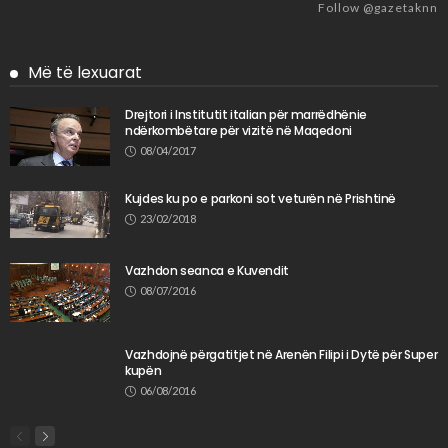
Follow @gazetaknn
Më të lexuarat
Drejtori i Institutit italian për marrëdhënie
ndërkombëtare për vizitë në Maqedoni
08/04/2017
Kujdes ku po e parkoni sot veturën në Prishtinë
23/02/2018
Vazhdon seanca e Kuvendit
08/07/2016
Vazhdojnë përgatitjet në Arenën Filipi i Dytë për Super
kupën
06/08/2016