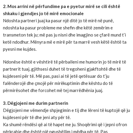
2. Mos arrini në përfundime pa e pyetur mirë se cili është
shkaku i gjendjes jo të mirë emocionale
Ndoshta partneri juaj ka pasur një ditë jo të mirë në punë,
ndoshta ka pasur probleme me shefin dhe këtë zemërim e
transmeton tek ju; më pas ju nisni dhe imagjino se çfarë mund t’i
ketë ndodhur. Mënyra më e mirë për ta marrë vesh këtë është ta
pyesni me kujdes.
Ndonëse është e vështirë të përballeni me humorin jo të mirë të
partnerit tuaj, gjithsesi duhet të tregoheni gjakftohtë dhe të
kujdeseni për të. Më pas, pasi ai të jetë qetësuar do t’ju
falënderojë dhe çmojë për mirëkuptimin dhe kështu do të
përmirësohet dhe forcohet më tej marrëdhënia juaj.
3. Dëgjojeni me durim partnerin
Dëgjojeni me vëmendje shpjegimin e tij dhe lëreni të kuptojë që ju
kujdeseni për të dhe jeni aty për të.
Ka shumë rëndësi që ai të hapet me ju. Shoqërimi që i jepni ofron
përkrahje dhe është një ngushëllim i mëdha për të. Pas