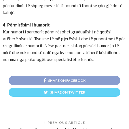
përfundimit të shpjegimeve të tij, mund t’i thoni se çdo gjë do të
kalojë.
4. Përmirësimi i humorit
Kur humori i partnerit përmirësohet gradualisht në qetësi
atëherë nisni të flisni me të më gjerësisht dhe të punoni me të për
rregullimin e humorit. Nëse partneri shfaq përsëri humor jo të
mirë dhe nuk mund të dalë nga ky emocion, atëherë këshillohet
ndihma nga psikologët ose specialistët e fushës.
SHARE ON FACEBOOK
SHARE ON TWITTER
PREVIOUS ARTICLE