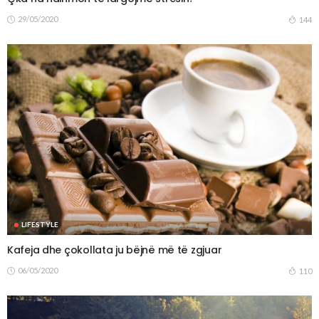
29/05/2020
144
LIFESTYLE
Kafeja dhe çokollata ju bëjnë më të zgjuar
06/05/2020
110