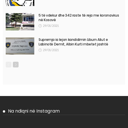
5 të vdekur dhe 342 raste të reja me koronavirus
në Kosovë
29/01/2021
Supremja ia lejon kandidimin Liburn Aliut e
Labinotë Demit, Albin Kurti mbetet jashtë
29/01/2021
Na ndiqni në Instagram