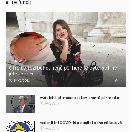
Të fundit
SHOWBIZ
Gjira Kajtazi bëhet nënë për herë të dytë, solli në
jetë Lana-n
29/01/2021
50
Avdullah Hoti mban sot konferencë për media
29/01/2021
Varianti i ri i COVID-19 paraqitet edhe në Kosovë
29/01/2021