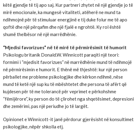
këtë gjendje të tij apo saj. Kur partneri zhytet në një gjendje jo të
mirë emocionale, ka mungesë vitaliteti, atëherë ne mund ta
ndihmojnë për të stimuluar energjinë e tij duke folur me të apo
qoftë dhe një përqafim dhe një fjalë e ngrohtë. Ky rol është
shumë thelbësor në një marrëdhënie.
“Mjedisi favorizues” në të mirë të përmirësimit të humorit
Psikologu britanik Donald.W. Winnicott paraqiti një teori:
formimi i “mjedisit favorizues” në marrëdhënie mund të ndihmojë
në përmirësimin e humorit. E thënë më thjeshtë: kur një person
përballet me probleme psikologjike dhe kërkon ndihmë, nëse
mund të ketë një sup ku të mbështetet dhe persona të afërt që
kujdesen për të me tolerancë për veprimet e përkohshme
“fëmijërore”, ky person do të çlirohet nga shqetësimet, depresioni
dhe zemërimi, pas një periudhe jo të largët.
Opinionet e Winnicott-it janë përdorur gjerësisht në konsultimet
psikologjike, nëpër shkolla etj.