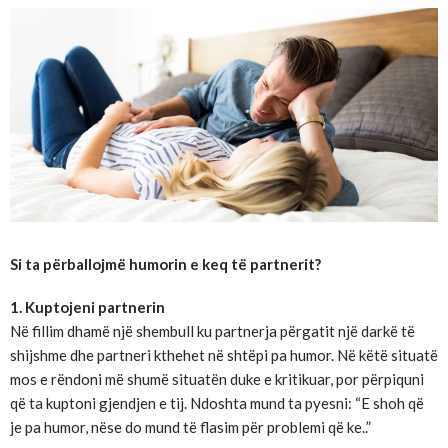
Si ta përballojmë humorin e keq të partnerit?
1. Kuptojeni partnerin
Në fillim dhamë një shembull ku partnerja përgatit një darkë të
shijshme dhe partneri kthehet në shtëpi pa humor. Në këtë situatë
mos e rëndoni më shumë situatën duke e kritikuar, por përpiquni
që ta kuptoni gjendjen e tij. Ndoshta mund ta pyesni: “E shoh që
je pa humor, nëse do mund të flasim për problemi që ke..”