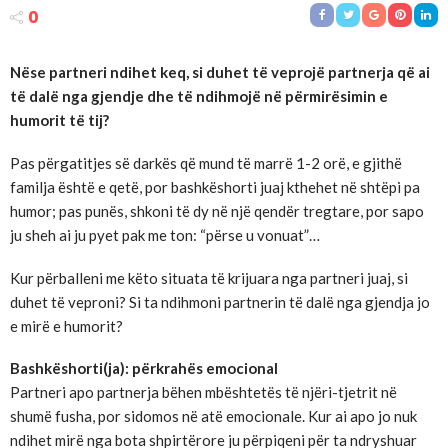
0
Nëse partneri ndihet keq, si duhet të veprojë partnerja që ai
të dalë nga gjendje dhe të ndihmojë në përmirësimin e
humorit të tij?
Pas përgatitjes së darkës që mund të marrë 1-2 orë, e gjithë
familja është e qetë, por bashkëshorti juaj kthehet në shtëpi pa
humor; pas punës, shkoni të dy në një qendër tregtare, por sapo
ju sheh ai ju pyet pak me ton: “përse u vonuat”…
Kur përballeni me këto situata të krijuara nga partneri juaj, si
duhet të veproni? Si ta ndihmoni partnerin të dalë nga gjendja jo
e mirë e humorit?
Bashkëshorti(ja): përkrahës emocional
Partneri apo partnerja bëhen mbështetës të njëri-tjetrit në
shumë fusha, por sidomos në atë emocionale. Kur ai apo jo nuk
ndihet mirë nga bota shpirtërore ju përpiqeni për ta ndryshuar