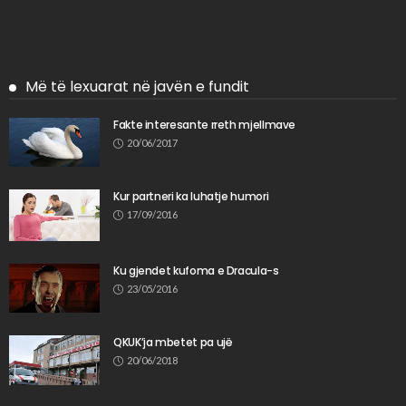
Më të lexuarat në javën e fundit
Fakte interesante rreth mjellmave
20/06/2017
Kur partneri ka luhatje humori
17/09/2016
Ku gjendet kufoma e Dracula-s
23/05/2016
QKUK’ja mbetet pa ujë
20/06/2018