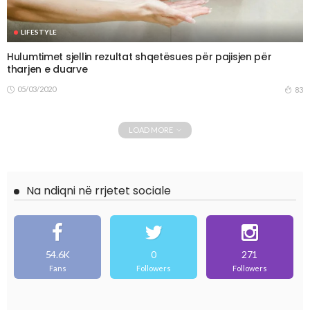
LIFESTYLE
Hulumtimet sjellin rezultat shqetësues për pajisjen për
tharjen e duarve
05/03/2020
83
LOAD MORE
Na ndiqni në rrjetet sociale
54.6K
0
271
Fans
Followers
Followers