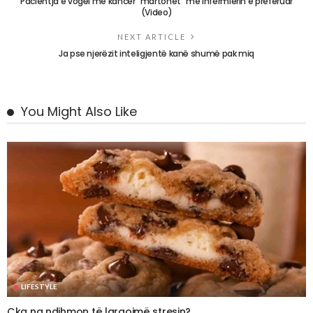
Pacientja e vogël me kancer “martohet” me infermierin e preferuar
(Video)
NEXT ARTICLE
Ja pse njerëzit inteligjentë kanë shumë pak miq
You Might Also Like
LIFESTYLE
Çka na ndihmon të largojmë stresin?