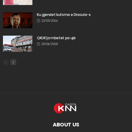
Ku gjendet kufoma e Dracula-s
23/05/2016
QKUK’ja mbetet pa ujë
20/06/2018
ABOUT US