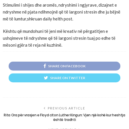
Stimulimi i shijes dhe aromës, ndryshimi i ngjyrave, dizajnet e
ndryshme në pjata ndihmojnë që të largoni stresin dhe ju bëjnë
më të lumtur,shkruan daily helth post.
Kështu që mundohuni të jeni më kreativ në përgatitjen e
ushqimeve të ndryshme që të largoni stresin tuaj po edhe të
mësoni gjëra të reja në kuzhinë.
SHARE ON FACEBOOK
SHARE ON TWITTER
PREVIOUS ARTICLE
Rita Ora për vrasjen e Floyd citon Luther Kingun: Vjen një kohë kur heshtja
është tradhti