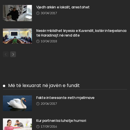
Vjedh arkën e lokalit, arrestohet
30/04/2017
Nesër mblidhet kryesia e Kuvendit, katër interpelanca
të Haradinajt në rend dite
10/04/2018
Më të lexuarat në javën e fundit
Fakte interesante rreth mjellmave
20/06/2017
Kur partneri ka luhatje humori
17/09/2016