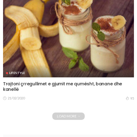
LIFESTYLE
Trajtoni çrregullimet e gjumit me qumësht, banane dhe
kanellë
21/02/2020
95
LOAD MORE