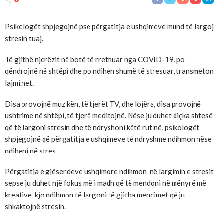
Psikologët shpjegojnë pse përgatitja e ushqimeve mund të largoj
stresin tuaj.
Të gjithë njerëzit në botë të rrethuar nga COVID-19, po
qëndrojnë në shtëpi dhe po ndihen shumë të stresuar, transmeton
lajmi.net.
Disa provojnë muzikën, të tjerët TV, dhe lojëra, disa provojnë
ushtrime në shtëpi, të tjerë meditojnë. Nëse ju duhet diçka shtesë
që të largoni stresin dhe të ndryshoni këtë rutinë, psikologët
shpjegojnë që përgatitja e ushqimeve të ndryshme ndihmon nëse
ndiheni në stres.
Përgatitja e gjësendeve ushqimore ndihmon në largimin e stresit
sepse ju duhet një fokus më i madh që të mendoni në mënyrë më
kreative, kjo ndihmon të largoni të gjitha mendimet që ju
shkaktojnë stresin.