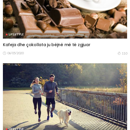
LIFESTYLE
Kafeja dhe çokollata ju bëjnë më të zgjuar
06/05/2020
110
LIFESTYLE