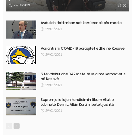
29/01/2021
50
Avdullah Hoti mban sot konferencë për media
29/01/2021
Varianti i ri i COVID-19 paraqitet edhe në Kosovë
29/01/2021
5 të vdekur dhe 342 raste të reja me koronavirus
në Kosovë
29/01/2021
Supremja ia lejon kandidimin Liburn Aliut e
Labinotë Demit, Albin Kurti mbetet jashtë
29/01/2021