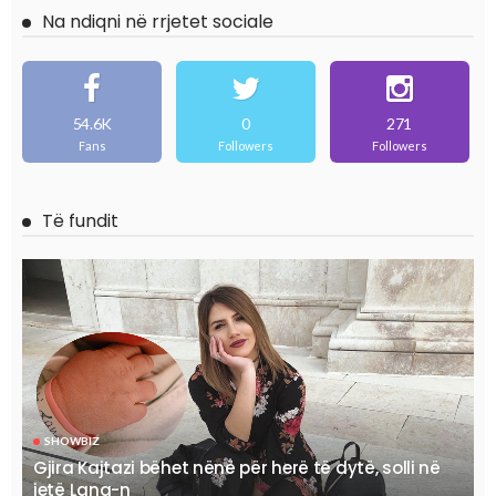
Na ndiqni në rrjetet sociale
54.6K
0
271
Fans
Followers
Followers
Të fundit
SHOWBIZ
Gjira Kajtazi bëhet nënë për herë të dytë, solli në
jetë Lana-n