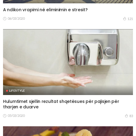
A ndikon vrapimi në eliminimin e stresit?
06/03/2020
121
LIFESTYLE
Hulumtimet sjellin rezultat shqetësues për pajisjen për
tharjen e duarve
05/03/2020
83