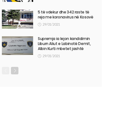
5 të vdekur dhe 342 raste të
reja me koronavirus në Kosovë
29/01/2021
Supremja ia lejon kandidimin
Liburn Aliut e Labinotë Demit,
Albin Kurti mbetet jashtë
29/01/2021