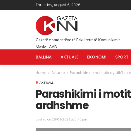
Thursday, August 6, 2026
Gazetë e studentëve të Fakultetit të Komunikimit
Masiv - AAB
BALLINA
AKTUALE
EKONOMI
SPORT
Home
Aktuale
Parashikimi i motit për dy ditët e
AKTUALE
Parashikimi i motit 
ardhshme
posted on
28/01/2021 at 3:45 pm