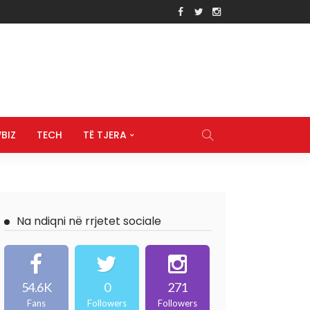
BIZ
TECH
TË TJERA
Na ndiqni në rrjetet sociale
54.6K
0
271
Fans
Followers
Followers