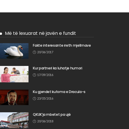
Më të lexuarat në javën e fundit
Fakte interesante rreth mjellmave
20/06/2017
Kur partneri ka luhatje humori
17/09/2016
Ku gjendet kufoma e Dracula-s
23/05/2016
QKUK’ja mbetet pa ujë
20/06/2018