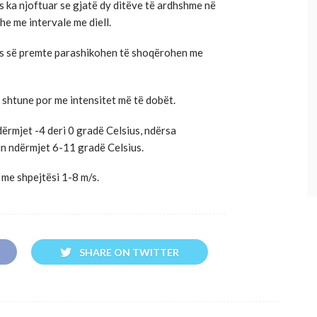
s ka njoftuar se gjatë dy ditëve të ardhshme në
he me intervale me diell.
tës së premte parashikohen të shoqërohen me
 shtune por me intensitet më të dobët.
ërmjet -4 deri 0 gradë Celsius, ndërsa
in ndërmjet 6-11 gradë Celsius.
 me shpejtësi 1-8 m/s.
SHARE ON TWITTER