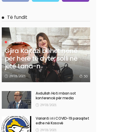
Të fundit
SHOWBIZ
Gjira Kajtazi bëhet nënë
për herë të dytë, solli në
jetë Lana-n
29/01/2021
50
Avdullah Hoti mban sot
konferencë për media
29/01/2021
Varianti i ri i COVID-19 paraqitet
edhe në Kosovë
29/01/2021