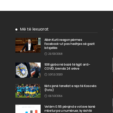
Më të lexuarat
Albin Kurti reagon përmes
Facebook-ut pas hedhjes së gazit
n
lotsjellës
21/03/2018
938 gjoba në bazë të ligjit anti-
COVID, brenda 24 orëve
10/11/2020
Këto janë fanellat e reja të Kosovës
(Foto)
01/10/2016
Vetëm 0.55 përqind e votave kanë
mbetur pa u numëruar, ky është