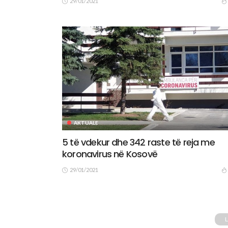
29/01/2021
AKTUALE
5 të vdekur dhe 342 raste të reja me
koronavirus në Kosovë
29/01/2021