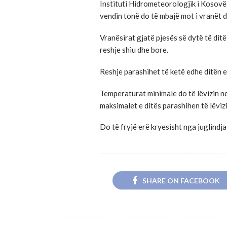
Instituti Hidrometeorologjik i Kosovë
vendin tonë do të mbajë mot i vranët d
Vranësirat gjatë pjesës së dytë të di
reshje shiu dhe bore.
Reshje parashihet të ketë edhe ditën e
Temperaturat minimale do të lëvizin nd
maksimalet e ditës parashihen të lëviz
Do të fryjë erë kryesisht nga juglindja
SHARE ON FACEBOOK