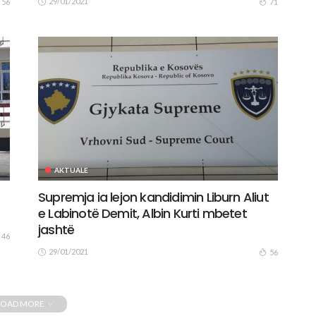
29/01/2021
56
71
AKTUALE
Supremja ia lejon kandidimin Liburn Aliut
e Labinotë Demit, Albin Kurti mbetet
jashtë
46
29/01/2021
56
LOAD MORE