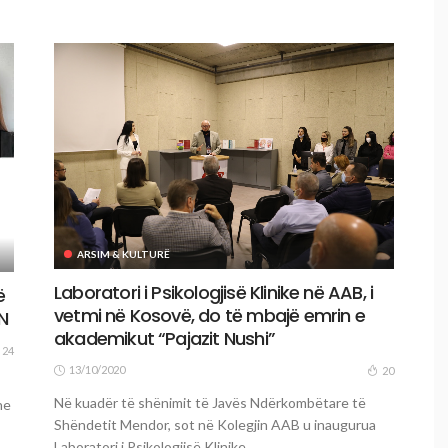
ARSIM & KULTURË
Laboratori i Psikologjisë Klinike në AAB, i
ë
vetmi në Kosovë, do të mbajë emrin e
N
akademikut “Pajazit Nushi”
24
13/10/2020
20
Në kuadër të shënimit të Javës Ndërkombëtare të
he
Shëndetit Mendor, sot në Kolegjin AAB u inaugurua
Laboratori i Psikologjisë Klinike....