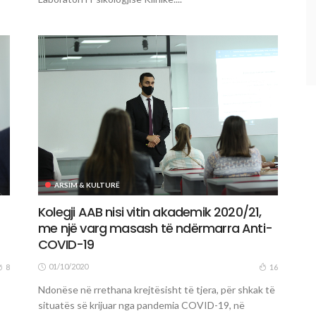
ARSIM & KULTURË
Kolegji AAB nisi vitin akademik 2020/21,
me një varg masash të ndërmarra Anti-
COVID-19
01/10/2020
8
16
Ndonëse në rrethana krejtësisht të tjera, për shkak të
situatës së krijuar nga pandemia COVID-19, në