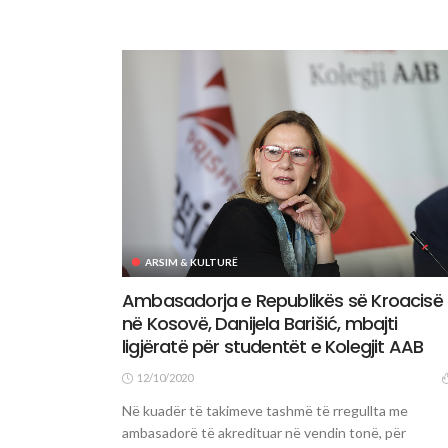
ARSIM & KULTURË
Ambasadorja e Republikës së Kroacisë
në Kosovë, Danijela Barišić, mbajti
ligjëratë për studentët e Kolegjit AAB
12/10/2020
Në kuadër të takimeve tashmë të rregullta me
ambasadorë të akredituar në vendin tonë, për