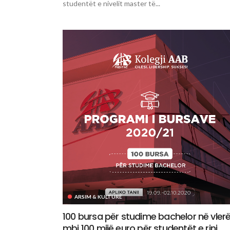
studentët e nivelit master të...
ARSIM & KULTURË
100 bursa për studime bachelor në vler
mbi 100 mijë euro për studentët e rinj