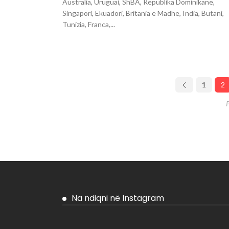
Australia, Uruguai, ShBA, Republika Dominikane,
Singapori, Ekuadori, Britania e Madhe, India, Butani,
Tunizia, Franca,...
1
2
Na ndiqni në Instagram