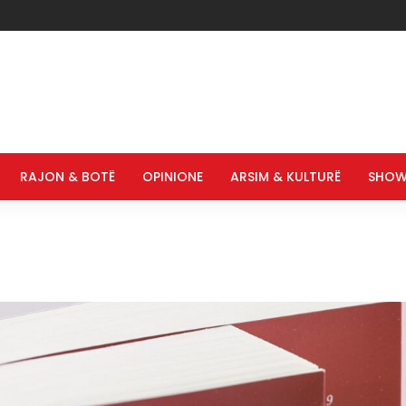
RAJON & BOTË
OPINIONE
ARSIM & KULTURË
SHOW