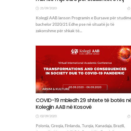
21/09/2020
Kolegji AAB lanson Programin e Bursave për studim
bachelor 2020/21 Edhe pse në situatë jo të
zakonshme për shkak të...
ARSIM & KULTURË
COVID-19 mbledh 29 shtete të botës n
Kolegjin AAB në Kosovë
02/09/2020
Polonia, Greqia, Finlanda, Turqia, Kanadaja, Brazili,