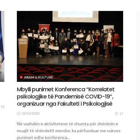
ARSIM & KULTURË
Mbylli punimet Konferenca “Korrelatet
psikologjike të Pandemisë COVID-19”,
organizuar nga Fakulteti i Psikologjisë
13
22/10/2020
17
Në vazhdën e aktiviteteve të shumta për shënimin e
muajit të shëndetit mendor, ka përfunduar me sukses
punimet edhe konferenca...