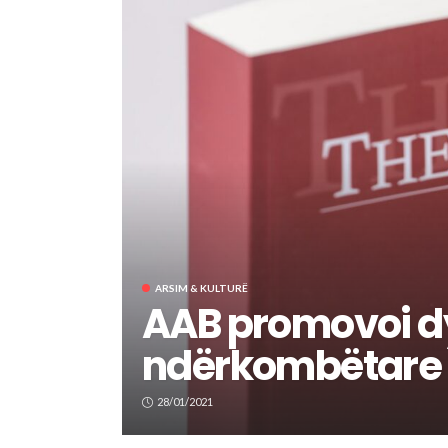
ARSIM & KULTURË
AAB promovoi d
ndërkombëtare
28/01/2021