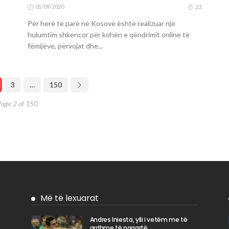
01/09/2020
23
Për herë të parë në Kosovë është realizuar një
hulumtim shkencor për kohën e qëndrimit online të
fëmijëve, përvojat dhe...
3
…
150
Page 2 of 150
Më të lexuarat
Andres Iniesta, ylli i vetëm me të
ardhme të paqartë