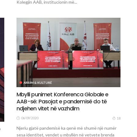
Kolegjin AAB, institucionin më...
ARSIM & KULTURË
Mbylli punimet Konferenca Globale e
AAB-së: Pasojat e pandemisë do të
ndjehen vitet në vazhdim
06/09/2020
18
ë
Njeriu gjatë pandemisë ka qenë më shumë një numër
sesa identitet, vendet u mbyllën në vetvete brenda