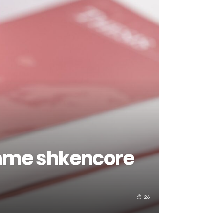
shme shkencore
26