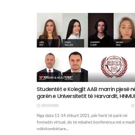
ARSIM & KULTURË
Studentët e Kolegjit AAB marrin pjesë n
garën e Universitetit të Harvardit, HNMU
20/10/2020
Nga data 11-14 shkurt 2021, për herë të parë në
formatin virtual, do të mbahet konferenca më e mad
ndërkombëtare...