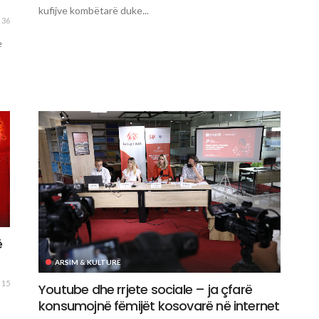
kufijve kombëtarë duke...
36
e
ë
ARSIM & KULTURË
15
Youtube dhe rrjete sociale – ja çfarë
konsumojnë fëmijët kosovarë në internet