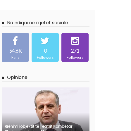
Na ndiqni në rrjetet sociale
54.6K
0
271
Fans
Followers
Followers
Opinione
Rrënimi i objektit të Teatrit Kombëtar