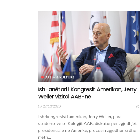
ARSIM & KULTURË
Ish-anëtari i Kongresit Amerikan, Jerry
Weller vizitoi AAB-në
27/10/2020
Ish-kongresisti amerikan, Jerry Weller, para
studentëve të Kolegjit AAB, diskutoi për zgjedhjet
presidenciale në Amerikë, procesin zgjedhor si dhe
rreth...