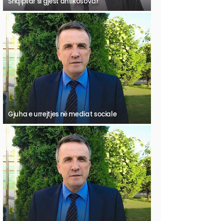
Shqiptar si gjest antikosovar
Gjuha e urrejtjes në mediat sociale