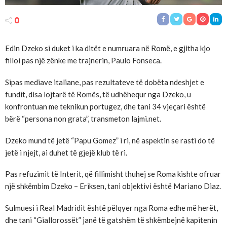
0
Edin Dzeko si duket i ka ditët e numruara në Romë, e gjitha kjo
filloi pas një zënke me trajnerin, Paulo Fonseca.
Sipas mediave italiane, pas rezultateve të dobëta ndeshjet e
fundit, disa lojtarë të Romës, të udhëhequr nga Dzeko, u
konfrontuan me teknikun portugez, dhe tani 34 vjeçari është
bërë “persona non grata”, transmeton lajmi.net.
Dzeko mund të jetë “Papu Gomez” i ri, në aspektin se rasti do të
jetë i njejt, ai duhet të gjejë klub të ri.
Pas refuzimit të Interit, që fillimisht thuhej se Roma kishte ofruar
një shkëmbim Dzeko – Eriksen, tani objektivi është Mariano Diaz.
Sulmuesi i Real Madridit është pëlqyer nga Roma edhe më herët,
dhe tani “Giallorossët” janë të gatshëm të shkëmbejnë kapitenin