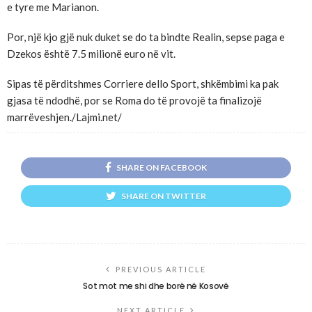
e tyre me Marianon.
Por, një kjo gjë nuk duket se do ta bindte Realin, sepse paga e
Dzekos është 7.5 milionë euro në vit.
Sipas të përditshmes Corriere dello Sport, shkëmbimi ka pak
gjasa të ndodhë, por se Roma do të provojë ta finalizojë
marrëveshjen./Lajmi.net/
SHARE ON FACEBOOK
SHARE ON TWITTER
PREVIOUS ARTICLE
Sot mot me shi dhe borë në Kosovë
NEXT ARTICLE