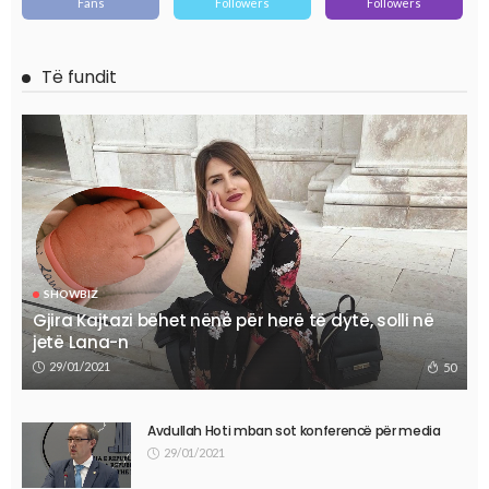
Fans
Followers
Followers
Të fundit
SHOWBIZ
Gjira Kajtazi bëhet nënë për herë të dytë, solli në
jetë Lana-n
29/01/2021
50
Avdullah Hoti mban sot konferencë për media
29/01/2021