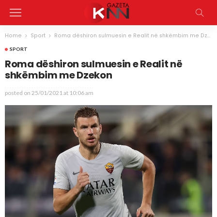
Home
Sport
Roma dëshiron sulmuesin e Realit në shkëmbim me Dzekon
SPORT
Roma dëshiron sulmuesin e Realit në
shkëmbim me Dzekon
posted on
25/01/2021 at 10:06 am