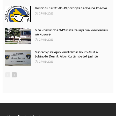
Varianti i ri i COVID-19 paraqitet edhe në Kosovë
29/01/2021
5 të vdekur dhe 342 raste të reja me koronavirus
në Kosovë
29/01/2021
Supremja ia lejon kandidimin Liburn Aliut e
Labinotë Demit, Albin Kurti mbetet jashtë
29/01/2021