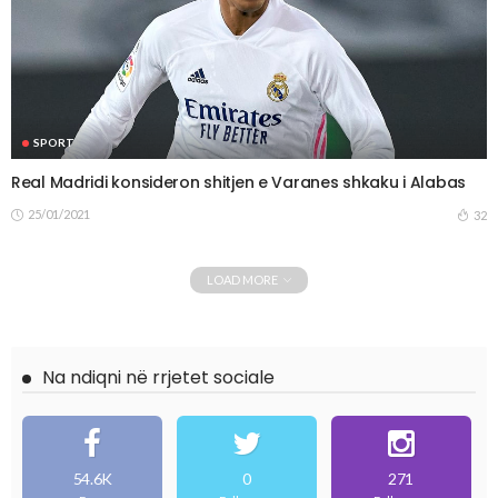
SPORT
Real Madridi konsideron shitjen e Varanes shkaku i Alabas
25/01/2021
32
LOAD MORE
Na ndiqni në rrjetet sociale
54.6K
0
271