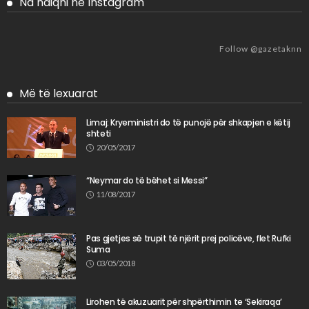
Na ndiqni në Instagram
Follow @gazetaknn
Më të lexuarat
Limaj: Kryeministri do të punojë për shkapjen e këtij
shteti
20/05/2017
“Neymar do të bëhet si Messi”
11/08/2017
Pas gjetjes së trupit të njërit prej policëve, flet Rufki
Suma
03/05/2018
Lirohen të akuzuarit për shpërthimin te ‘Sekiraqa’