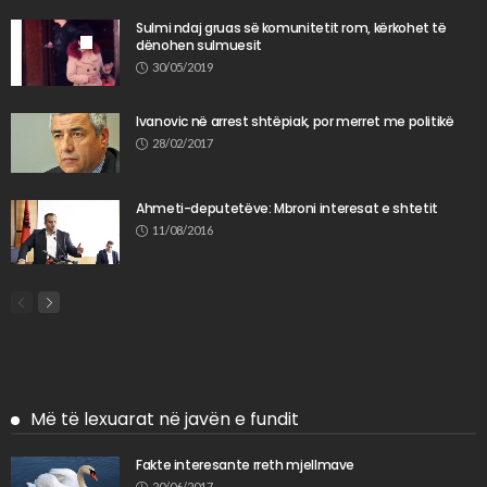
Sulmi ndaj gruas së komunitetit rom, kërkohet të
dënohen sulmuesit
30/05/2019
Ivanovic në arrest shtëpiak, por merret me politikë
28/02/2017
Ahmeti-deputetëve: Mbroni interesat e shtetit
11/08/2016
Më të lexuarat në javën e fundit
Fakte interesante rreth mjellmave
20/06/2017