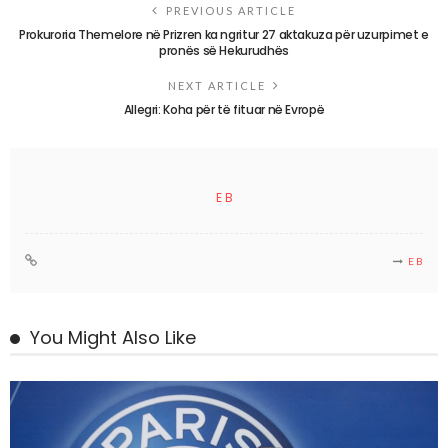
PREVIOUS ARTICLE
Prokuroria Themelore në Prizren ka ngritur 27 aktakuza për uzurpimet e
pronës së Hekurudhës
NEXT ARTICLE
Allegri: Koha për të fituar në Evropë
E B
E B
You Might Also Like