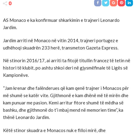
0
AS Monaco e ka konfirmuar shkarkimin e trajneri Leonardo
Jardim.
Jardim arriti në Monaco në vitin 2014, trajneri portugez e
udhëhoqi skuadrën 233 herë, transmeton Gazeta Express.
Në stinorin 2016/17, ai arriti ta fitojë titullin francez të tetin në
histori të klubit, po ashtu shkoi deri në gjysmëfinale të Ligës së
Kampionëve.
“Jam krenar dhe falënderues që kam qenë trajner i Monacos për
më shumë se katër vite. Gjithmonë e kam dhënë më të mirën dhe
kam punuar me pasion. Kemi arritur fitore shumë të mëdha së
bashku, dhe gjithmonë do t’i mbaj mend në memorien time”, ka
thënë Leonardo Jardim.
Këtë stinor skuadra e Monacos nuk e filloi mirë, dhe