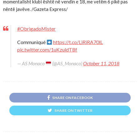
momentalisht klubi është në vendin e 18, me vetëm 6 pikë pas
nëntë javëve. /Gazeta Express/
#ObrigadoMister
Communiqué
https://t.co/LiRiRA70lL
pic.twitter.com/1uKzuldTBf
— AS Monaco
(@AS_Monaco)
October 11, 2018
SHARE ON FACEBOOK
SHARE ON TWITTER