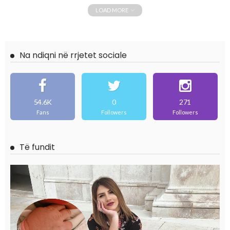
LOAD MORE
Na ndiqni në rrjetet sociale
54.6K
0
271
Fans
Followers
Followers
Të fundit