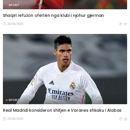
SPORT
Shaqiri refuzon ofertën nga klubi i njohur gjerman
26/01/2021
37
SPORT
Real Madridi konsideron shitjen e Varanes shkaku i Alabas
25/01/2021
32