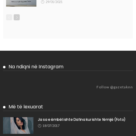
29/01/2021
Na ndiqni në Instagram
Follow @gazetaknn
Më të lexuarat
Ja sa e ëmbël ishte Dafina kur ishte fëmijë (Foto)
18/07/2017