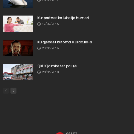
Kur partneri ka luhatje humori
17/09/2016
Ku gjendet kufoma e Dracula-s
23/05/2016
QKUK’ja mbetet pa ujë
20/06/2018