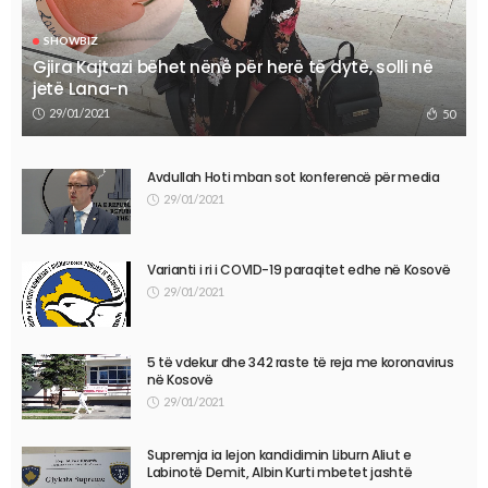
SHOWBIZ
Gjira Kajtazi bëhet nënë për herë të dytë, solli në
jetë Lana-n
29/01/2021
50
Avdullah Hoti mban sot konferencë për media
29/01/2021
Varianti i ri i COVID-19 paraqitet edhe në Kosovë
29/01/2021
5 të vdekur dhe 342 raste të reja me koronavirus
në Kosovë
29/01/2021
Supremja ia lejon kandidimin Liburn Aliut e
Labinotë Demit, Albin Kurti mbetet jashtë