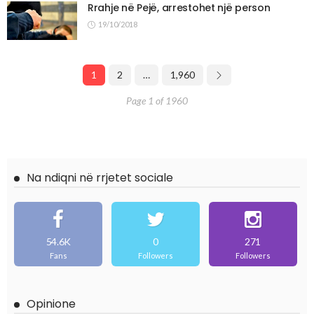
Rrahje në Pejë, arrestohet një person
19/10/2018
1
2
…
1,960
Page 1 of 1960
Na ndiqni në rrjetet sociale
54.6K
0
271
Fans
Followers
Followers
Opinione