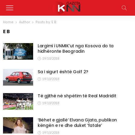
Home
Author
Posts by: E B
E B
Largimi i UNMIK’ut nga Kosova do ta
hidhëronte Beogradin
19/10/2018
Sa i sigurt është Golf 2?
19/10/2018
Të gjithë në shpëtim të Real Madridit
19/10/2018
‘Bëhet e gjallë’ Elvana Gjata, publikon
këngën e re dhe duket ‘fatale’
19/10/2018