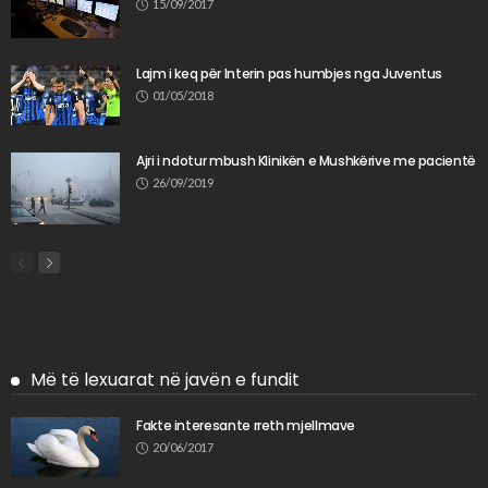
15/09/2017
Lajm i keq për Interin pas humbjes nga Juventus
01/05/2018
Ajri i ndotur mbush Klinikën e Mushkërive me pacientë
26/09/2019
Më të lexuarat në javën e fundit
Fakte interesante rreth mjellmave
20/06/2017