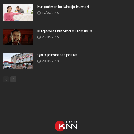
Kur partneri ka luhatje humori
17/09/2016
Ku gjendet kufoma e Dracula-s
23/05/2016
QKUK’ja mbetet pa ujë
20/06/2018