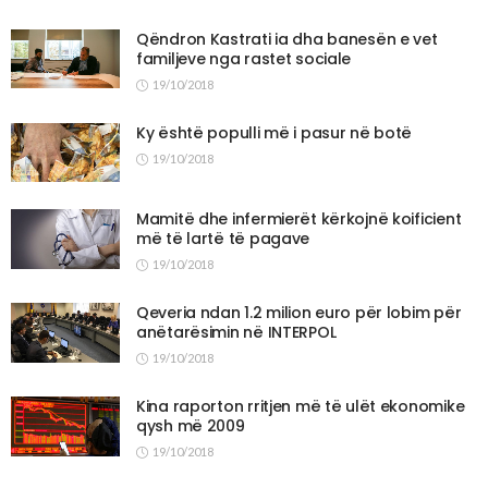
Qëndron Kastrati ia dha banesën e vet
familjeve nga rastet sociale
19/10/2018
Ky është populli më i pasur në botë
19/10/2018
Mamitë dhe infermierët kërkojnë koificient
më të lartë të pagave
19/10/2018
Qeveria ndan 1.2 milion euro për lobim për
anëtarësimin në INTERPOL
19/10/2018
Kina raporton rritjen më të ulët ekonomike
qysh më 2009
19/10/2018