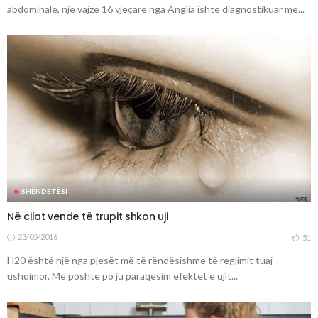
abdominale, një vajzë 16 vjeçare nga Anglia ishte diagnostikuar me...
SHËNDETËSI
Në cilat vende të trupit shkon uji
23/05/2016
51
H20 është një nga pjesët më të rëndësishme të regjimit tuaj
ushqimor. Më poshtë po ju paraqesim efektet e ujit...