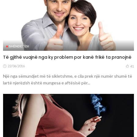
SHËNDETËSI
Të gjithë vuajnë nga ky problem por kanë frikë ta pranojnë
22/06/2016
41
Një nga sëmundjet më të sikletshme, e cila prek një numër shumë të
lartë njerëzish është mungesa e aftësisë për...