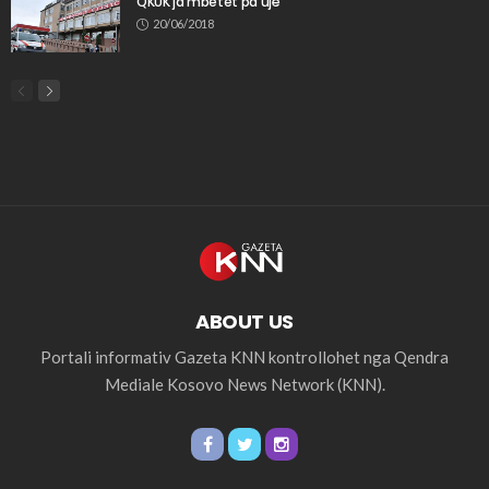
QKUK’ja mbetet pa ujë
20/06/2018
ABOUT US
Portali informativ Gazeta KNN kontrollohet nga Qendra
Mediale Kosovo News Network (KNN).