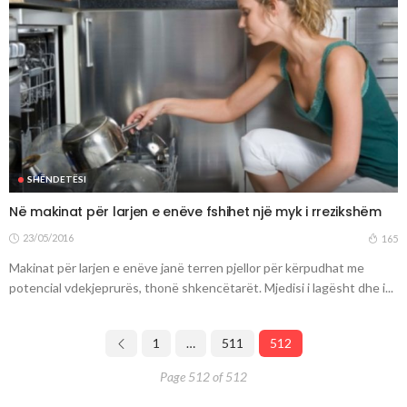
SHËNDETËSI
Në makinat për larjen e enëve fshihet një myk i rrezikshëm
23/05/2016
165
Makinat për larjen e enëve janë terren pjellor për kërpudhat me
potencial vdekjeprurës, thonë shkencëtarët. Mjedisi i lagësht dhe i...
1
…
511
512
Page 512 of 512