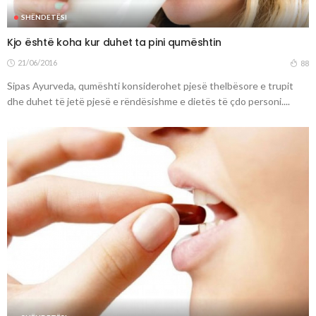
SHËNDETËSI
Kjo është koha kur duhet ta pini qumështin
21/06/2016
88
Sipas Ayurveda, qumështi konsiderohet pjesë thelbësore e trupit
dhe duhet të jetë pjesë e rëndësishme e dietës të çdo personi....