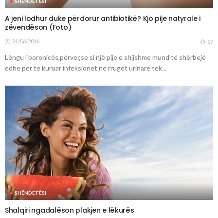
SHËNDETËSI
A jeni lodhur duke përdorur antibiotikë? Kjo pije natyrale i
zëvendëson (Foto)
21/06/2016
57
Lëngu i boronicës,përveçse si një pije e shijshme mund të shërbejë
edhe për të kuruar infeksionet në rrugët urinare tek...
SHËNDETËSI
Shalqiri ngadalëson plakjen e lëkurës