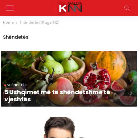
Home
Shëndetësi
(Page 512)
Shëndetësi
SHËNDETËSI
5 Ushqimet më të shëndetshme të
vjeshtës