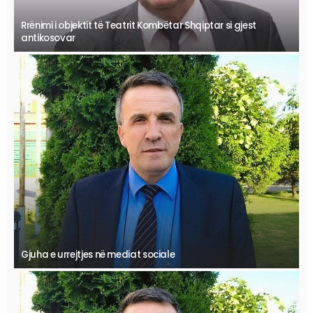
Rrënimi i objektit të Teatrit Kombëtar Shqiptar si gjest
antikosovar
Gjuha e urrejtjes në mediat sociale