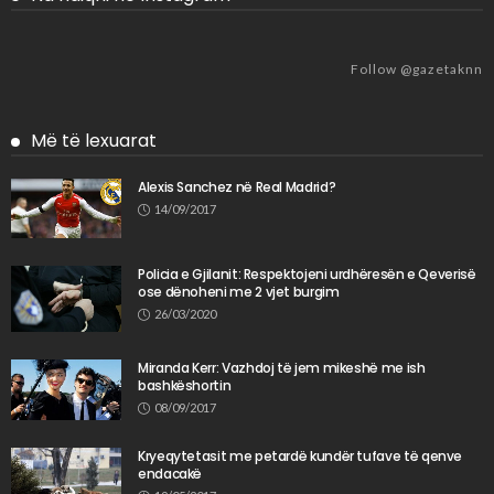
Follow @gazetaknn
Më të lexuarat
Alexis Sanchez në Real Madrid?
14/09/2017
Policia e Gjilanit: Respektojeni urdhëresën e Qeverisë
ose dënoheni me 2 vjet burgim
26/03/2020
Miranda Kerr: Vazhdoj të jem mikeshë me ish
bashkëshortin
08/09/2017
Kryeqytetasit me petardë kundër tufave të qenve
endacakë