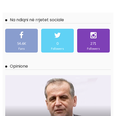
Na ndiqni në rrjetet sociale
54.6K
0
271
Fans
Followers
Followers
Opinione