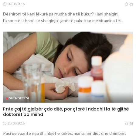
02/06/2016
62
Dëshironi të keni lëkurë pa rrudha dhe të bukur? Hani shalqinj.
Ekspertët thonë se shalqinjtë janë të paketuar me vitamina të...
SHËNDETËSI
Pinte çaj të gjelbër çdo ditë, por çfarë i ndodhi i la të gjithë
doktorët pa mend
23/05/2016
48
Pasi që vuante nga dhimbjet e kokës, marramendjet dhe dhimbjet