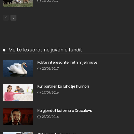
19/05/2017
Më të lexuarat në javën e fundit
Fakte interesante rreth mjellmave
20/06/2017
Kur partneri ka luhatje humori
17/09/2016
Ku gjendet kufoma e Dracula-s
23/05/2016