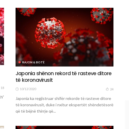
RAJON & BOTË
Japonia shënon rekord të rasteve ditore
të koronavirusit
18
10/12/2020
24
ch”
Japonia ka regjistruar shifër rekorde të rasteve ditore
të koronavirusit, duke i nxitur ekspertët shëndetësorë
që të bëjnë thirrje që...