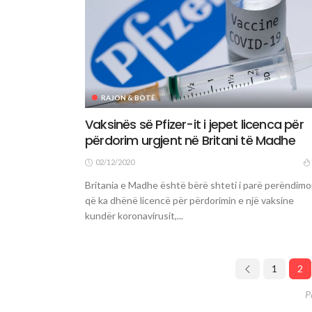
RAJON & BOTË
Vaksinës së Pfizer-it i jepet licenca për
përdorim urgjent në Britani të Madhe
02/12/2020
Britania e Madhe është bërë shteti i parë perëndimo
që ka dhënë licencë për përdorimin e një vaksine
kundër koronavirusit,...
1
2
P