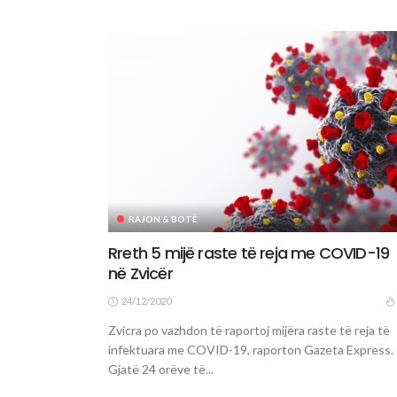
RAJON & BOTË
Rreth 5 mijë raste të reja me COVID-19
në Zvicër
24/12/2020
Zvicra po vazhdon të raportoj mijëra raste të reja të
infektuara me COVID-19, raporton Gazeta Express.
Gjatë 24 orëve të...