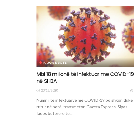
RAJON & BOTË
Mbi 18 milionë të infektuar me COVID-19
në SHBA
23/12/2020
Numri i të infektuarve me COVID-19 po shkon duke
rritur në botë, transmeton Gazeta Express. Sipas
faqes botërore të...