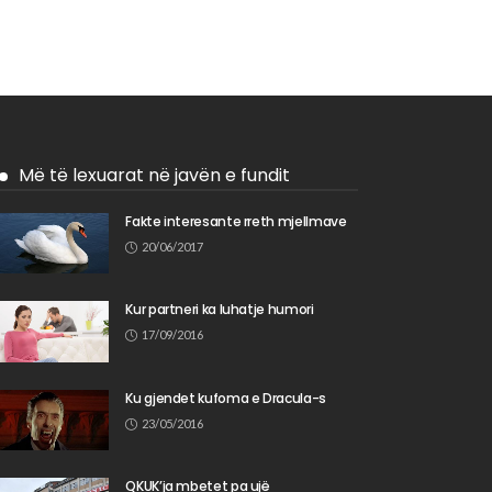
Më të lexuarat në javën e fundit
Fakte interesante rreth mjellmave
20/06/2017
Kur partneri ka luhatje humori
17/09/2016
Ku gjendet kufoma e Dracula-s
23/05/2016
QKUK’ja mbetet pa ujë