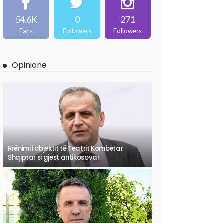
54.6K
0
271
Fans
Followers
Followers
Opinione
Rrënimi i objektit të Teatrit Kombëtar
Shqiptar si gjest antikosovar