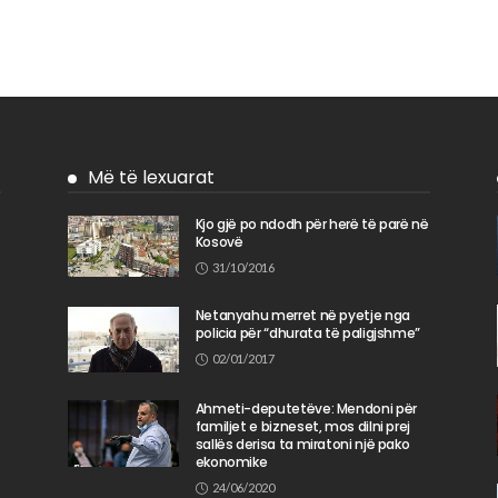
Më të lexuarat
Kjo gjë po ndodh për herë të parë në
Kosovë
n
31/10/2016
Netanyahu merret në pyetje nga
policia për “dhurata të paligjshme”
02/01/2017
Ahmeti-deputetëve: Mendoni për
familjet e bizneset, mos dilni prej
sallës derisa ta miratoni një pako
ekonomike
24/06/2020