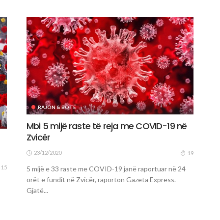
RAJON & BOTË
Mbi 5 mijë raste të reja me COVID-19 në
Zvicër
23/12/2020
19
15
5 mijë e 33 raste me COVID-19 janë raportuar në 24
orët e fundit në Zvicër, raporton Gazeta Express.
Gjatë...