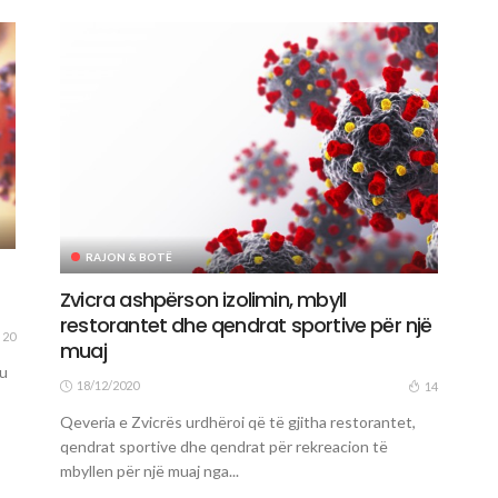
RAJON & BOTË
Zvicra ashpërson izolimin, mbyll
restorantet dhe qendrat sportive për një
20
muaj
 u
18/12/2020
14
Qeveria e Zvicrës urdhëroi që të gjitha restorantet,
qendrat sportive dhe qendrat për rekreacion të
mbyllen për një muaj nga...