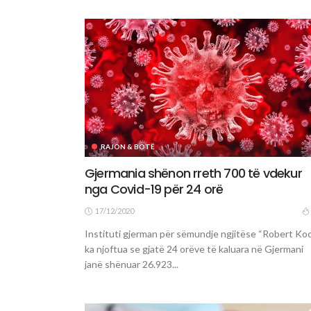
RAJON & BOTË
Gjermania shënon rreth 700 të vdekur
nga Covid-19 për 24 orë
17/12/2020
Instituti gjerman për sëmundje ngjitëse “Robert Ko
ka njoftua se gjatë 24 orëve të kaluara në Gjermani
janë shënuar 26.923...