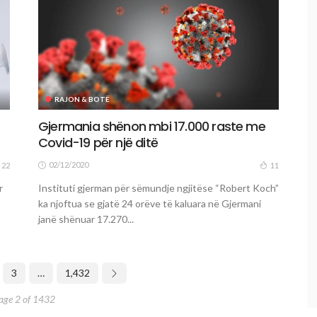
RAJON & BOTË
Gjermania shënon mbi 17.000 raste me
Covid-19 për një ditë
02/12/2020
22
11
r
Instituti gjerman për sëmundje ngjitëse “Robert Koch”
ka njoftua se gjatë 24 orëve të kaluara në Gjermani
janë shënuar 17.270...
3
…
1,432
age 2 of 1432