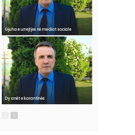
Gjuha e urrejtjes në mediat sociale
Dy anët e karantinës