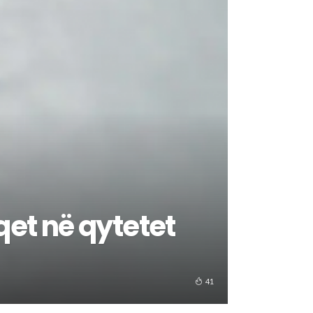
aqet në qytetet
41