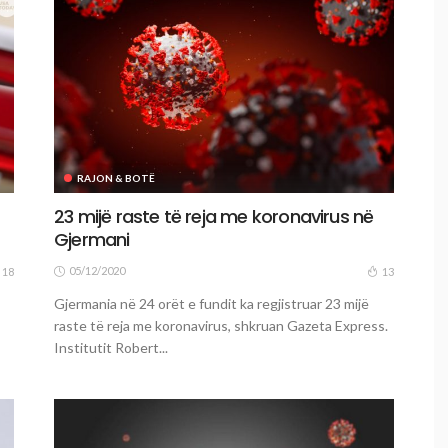
RAJON & BOTË
23 mijë raste të reja me koronavirus në
Gjermani
05/12/2020
18
13
Gjermania në 24 orët e fundit ka regjistruar 23 mijë
raste të reja me koronavirus, shkruan Gazeta Express.
Institutit Robert...