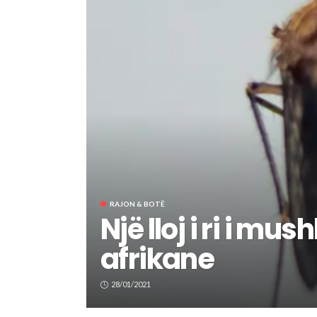
RAJON & BOTË
Një lloj i ri i m
afrikane
28/01/2021