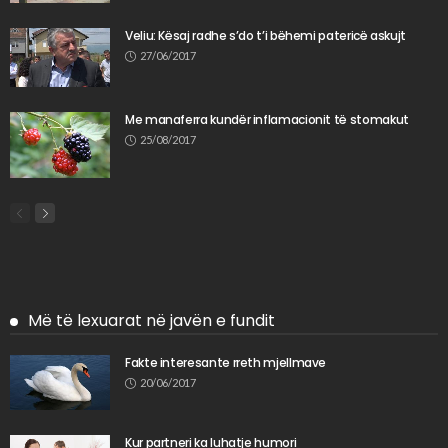
Veliu: Kësaj radhe s’do t’i bëhemi patericë askujt
27/06/2017
Me manaferra kundër inflamacionit të stomakut
25/08/2017
Më të lexuarat në javën e fundit
Fakte interesante rreth mjellmave
20/06/2017
Kur partneri ka luhatje humori