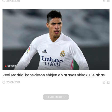
26/01/2021
35
SPORT
Real Madridi konsideron shitjen e Varanes shkaku i Alabas
25/01/2021
32
LOAD MORE