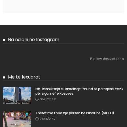
Na ndiqni në Instagram
Follow @gazetaknn
Më të lexuarat
Ish-këshilltarja e Haradinajt “mund të paraqesë rrezik
për sigurinë” e Kosovës
06/07/2019
Theret me thikë një person në Prishtinë (VIDEO)
24/06/2017