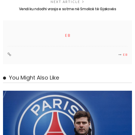
NEXT ARTICLE
Vendi ku ndodhi vrasja e sotme në Smolicë të Gjakovës
E B
E B
You Might Also Like