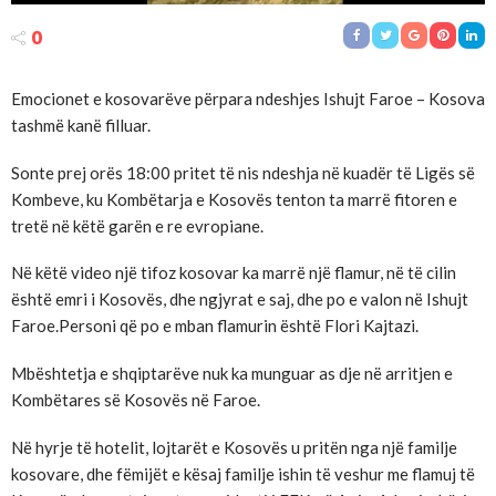
0
Emocionet e kosovarëve përpara ndeshjes Ishujt Faroe – Kosova
tashmë kanë filluar.
Sonte prej orës 18:00 pritet të nis ndeshja në kuadër të Ligës së
Kombeve, ku Kombëtarja e Kosovës tenton ta marrë fitoren e
tretë në këtë garën e re evropiane.
Në këtë video një tifoz kosovar ka marrë një flamur, në të cilin
është emri i Kosovës, dhe ngjyrat e saj, dhe po e valon në Ishujt
Faroe.Personi që po e mban flamurin është Flori Kajtazi.
Mbështetja e shqiptarëve nuk ka munguar as dje në arritjen e
Kombëtares së Kosovës në Faroe.
Në hyrje të hotelit, lojtarët e Kosovës u pritën nga një familje
kosovare, dhe fëmijët e kësaj familje ishin të veshur me flamuj të