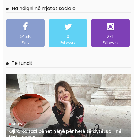
Na ndiqni në rrjetet sociale
54.6K
0
271
Fans
Followers
Followers
Të fundit
SHOWBIZ
Gjira Kajtazi bëhet nënë për herë të dytë, solli në