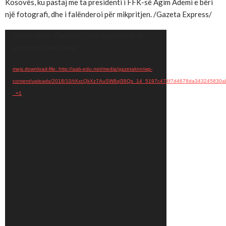
Kosovës, ku pastaj me ta presidenti i FFK-së Agim Ademi e bëri
një fotografi, dhe i falënderoi për mikpritjen. /Gazeta Express/
Video
Media error: Format(s) not supported or
Player
source(s) not found
mejs.download-file: http://aab-edu.net/media/gazetaknn/wp-
content/uploads/2018/10/tXxcQkXz7AuSW8ql38Qs_14_5197c474f7d4678da343245830a
_=1