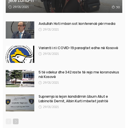
jetë Lana-n
29/01/2021
50
Avdullah Hoti mban sot konferencë për media
29/01/2021
Varianti i ri i COVID-19 paraqitet edhe në Kosovë
29/01/2021
5 të vdekur dhe 342 raste të reja me koronavirus
në Kosovë
29/01/2021
Supremja ia lejon kandidimin Liburn Aliut e
Labinotë Demit, Albin Kurti mbetet jashtë
29/01/2021