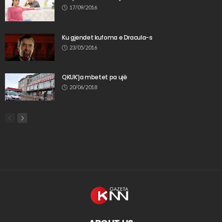
17/09/2016
Ku gjendet kufoma e Dracula-s
23/05/2016
QKUK’ja mbetet pa ujë
20/06/2018