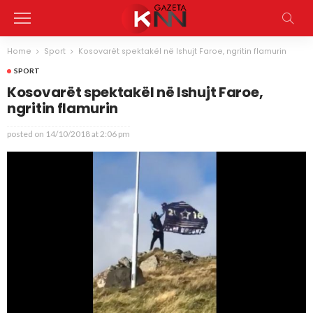
Home
Sport
Kosovarët spektakël në Ishujt Faroe, ngritin flamurin
SPORT
Kosovarët spektakël në Ishujt Faroe,
ngritin flamurin
posted on
14/10/2018 at 2:06 pm