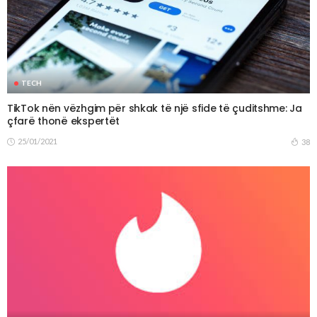
TECH
TikTok nën vëzhgim për shkak të një sfide të çuditshme: Ja
çfarë thonë ekspertët
25/01/2021
38