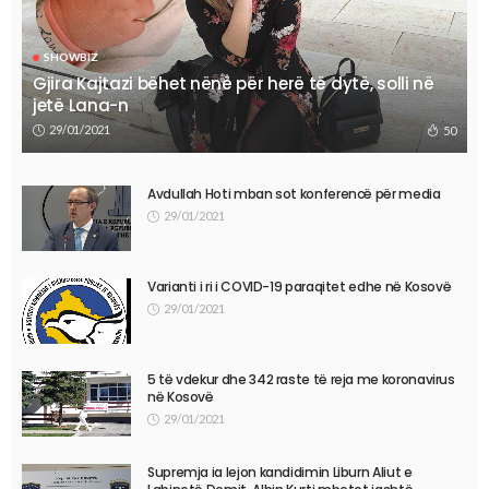
SHOWBIZ
Gjira Kajtazi bëhet nënë për herë të dytë, solli në
jetë Lana-n
29/01/2021
50
Avdullah Hoti mban sot konferencë për media
29/01/2021
Varianti i ri i COVID-19 paraqitet edhe në Kosovë
29/01/2021
5 të vdekur dhe 342 raste të reja me koronavirus
në Kosovë
29/01/2021
Supremja ia lejon kandidimin Liburn Aliut e