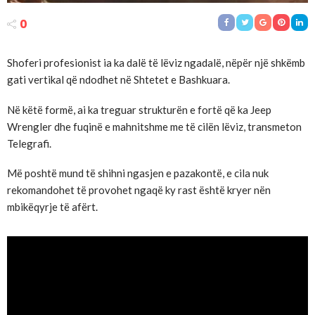
0
Shoferi profesionist ia ka dalë të lëviz ngadalë, nëpër një shkëmb
gati vertikal që ndodhet në Shtetet e Bashkuara.
Në këtë formë, ai ka treguar strukturën e fortë që ka Jeep
Wrengler dhe fuqinë e mahnitshme me të cilën lëviz, transmeton
Telegrafi.
Më poshtë mund të shihni ngasjen e pazakontë, e cila nuk
rekomandohet të provohet ngaqë ky rast është kryer nën
mbikëqyrje të afërt.