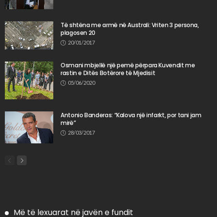
Të shtëna me armë në Australi: Vriten 3 persona,
plagosen 20
20/01/2017
Osmani mbjellë një pemë përpara Kuvendit me
rastin e Ditës Botërore të Mjedisit
05/06/2020
Antonio Banderas: “Kalova një infarkt, por tani jam
mirë”
28/03/2017
Më të lexuarat në javën e fundit