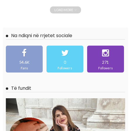
LOAD MORE
Na ndiqni në rrjetet sociale
54.6K
0
271
Fans
Followers
Followers
Të fundit