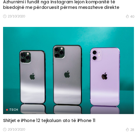
Azhurnimi i fundit nga Instagram lejon kompanitë të
bisedojnë me përdoruesit përmes mesazheve direkte
23/10/2020
40
TECH
Shitjet e iPhone 12 tejkaluan ato të iPhone 11
20/10/2020
28