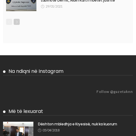
Labinotë Demit, Albin Kurti mbetet jashtë
29/01/2021
Na ndiqni në Instagram
Follow @gazetaknn
Më të lexuarat
Dështon mbledhja e Kryesisë, nuk ka kuorum
05/04/2018