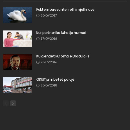
Fakte interesante rreth mjellmave
20/06/2017
Kur partneri ka luhatje humori
17/09/2016
Ku gjendet kufoma e Dracula-s
23/05/2016
QKUK’ja mbetet pa ujë
20/06/2018