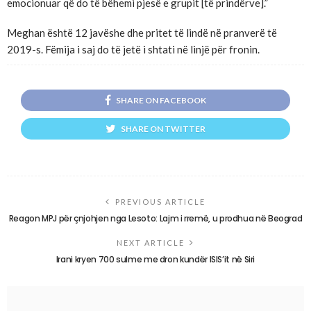
emocionuar që do të bëhemi pjesë e grupit [të prindërve].”
Meghan është 12 javëshe dhe pritet të lindë në pranverë të
2019-s. Fëmija i saj do të jetë i shtati në linjë për fronin.
SHARE ON FACEBOOK
SHARE ON TWITTER
PREVIOUS ARTICLE
Reagon MPJ për çnjohjen nga Lesoto: Lajm i rremë, u prodhua në Beograd
NEXT ARTICLE
Irani kryen 700 sulme me dron kundër ISIS’it në Siri