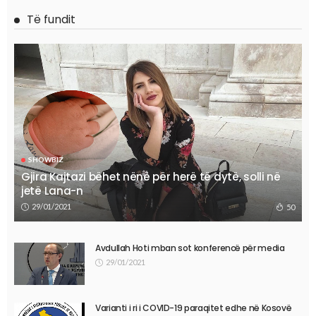
Të fundit
SHOWBIZ
Gjira Kajtazi bëhet nënë për herë të dytë, solli në
jetë Lana-n
29/01/2021
50
Avdullah Hoti mban sot konferencë për media
29/01/2021
Varianti i ri i COVID-19 paraqitet edhe në Kosovë