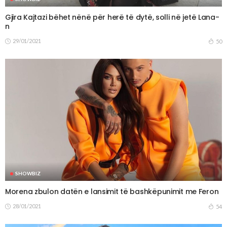
Gjira Kajtazi bëhet nënë për herë të dytë, solli në jetë Lana-
n
29/01/2021
50
SHOWBIZ
Morena zbulon datën e lansimit të bashkëpunimit me Feron
28/01/2021
54