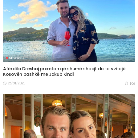
SHOWBIZ
Afërdita Dreshaj premton që shumë shpejt do ta vizitojë
Kosovën bashkë me Jakub Kindl
26/01/2021
106