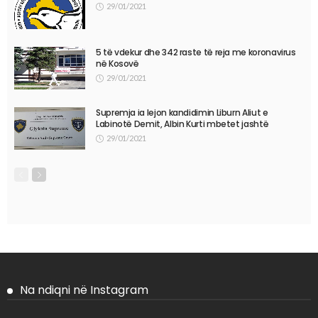
29/01/2021
5 të vdekur dhe 342 raste të reja me koronavirus
në Kosovë
29/01/2021
Supremja ia lejon kandidimin Liburn Aliut e
Labinotë Demit, Albin Kurti mbetet jashtë
29/01/2021
Na ndiqni në Instagram