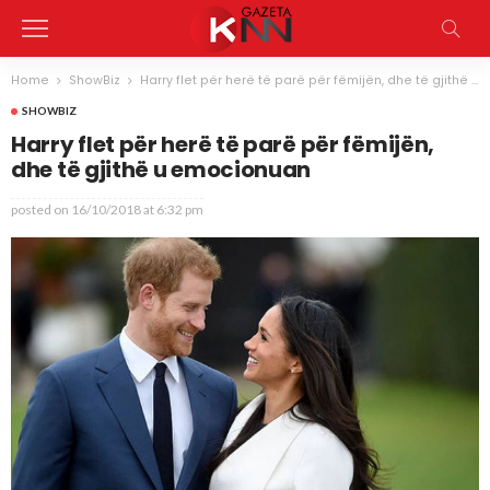
Home
ShowBiz
Harry flet për herë të parë për fëmijën, dhe të gjithë u emocionuan
SHOWBIZ
Harry flet për herë të parë për fëmijën,
dhe të gjithë u emocionuan
posted on
16/10/2018 at 6:32 pm