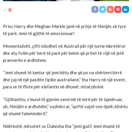
0
Princ Harry​ dhe Meghan​ Markle janë në pritje të fëmijës së tyre
të parë. Jemi të gjithë të emocionuar​!
Momentalisht, çifti ndodhet në Australi për një turne mbretëror
dhe aty folën për herë të parë për bebin që pritet të vijë në jetë
pranverën e ardhshme.
“Jemi shumë të lumtur që jemi këtu dhe që po na shërbeni birrë
dhe çaj në një pasdite tipike australiane,” tha Harry në një event,
para se të fliste për elefantin në dhomë: shtatzëninë.
“Gjithashtu, s’mund të gjenim vend më të mirë për të lajmëruar,
uh, fëmijën e ardhshëm,” vazhdoi ai, “qoftë vajzë ose djalë, kështu
që shumë faleminderit.”
Ndërkohë, mësohet se Dukesha tha “jemi gati! Jemi shumë të