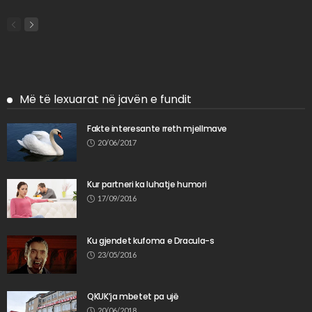
Më të lexuarat në javën e fundit
Fakte interesante rreth mjellmave
20/06/2017
Kur partneri ka luhatje humori
17/09/2016
Ku gjendet kufoma e Dracula-s
23/05/2016
QKUK’ja mbetet pa ujë
20/06/2018