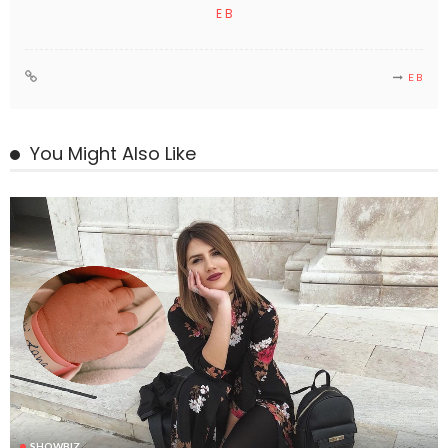
E B
E B
You Might Also Like
SHOWBIZ