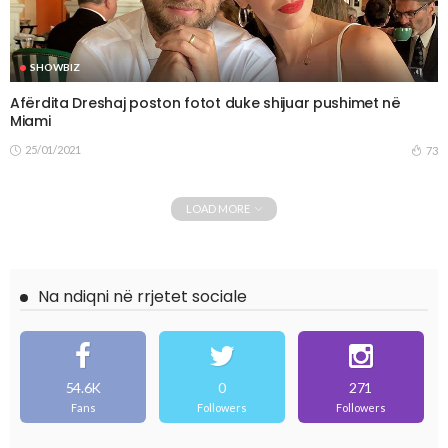
SHOWBIZ
Afërdita Dreshaj poston fotot duke shijuar pushimet në
Miami
25/01/2021
73
LOAD MORE
Na ndiqni në rrjetet sociale
54.6K
0
271
Fans
Followers
Followers