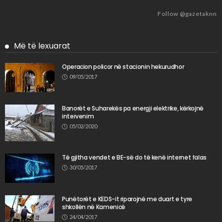
Follow @gazetaknn
Më të lexuarat
Operacion policor në stacionin hekurudhor
09/05/2017
Banorët e Suharekës pa energji elektrike, kërkojnë
intervenim
05/02/2020
Të gjitha vendet e BE-së do të kenë internet falas
30/05/2017
Punëtorët e KEDS-it riparojnë me duart e tyre
shkollën në Kamenicë
24/04/2017