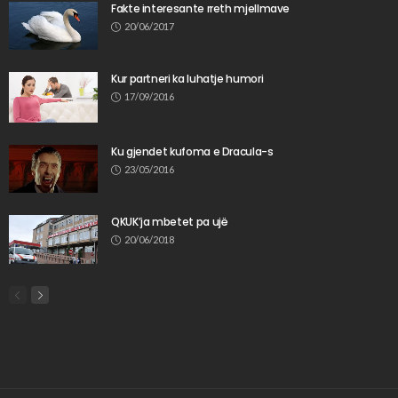
Fakte interesante rreth mjellmave
20/06/2017
Kur partneri ka luhatje humori
17/09/2016
Ku gjendet kufoma e Dracula-s
23/05/2016
QKUK’ja mbetet pa ujë
20/06/2018