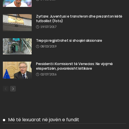
Zyrtare: Juventusi e transferon dhe prezanton këtë
futbollist (Foto)
19/07/2017
Trepça regjistrohet si shoqëri aksionare
08/03/2019
Presidenti i Komisionit të Venecias: Ne vijojmë
ekspertizën, pavarësisht kritikave
02/07/2016
Më të lexuarat në javën e fundit