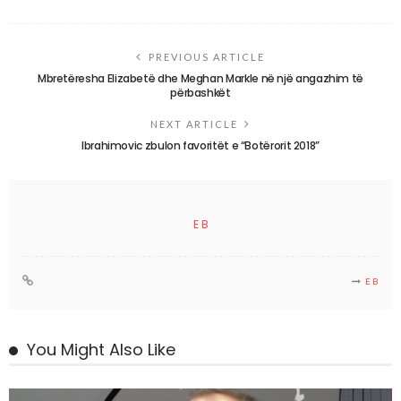
PREVIOUS ARTICLE
Mbretëresha Elizabetë dhe Meghan Markle në një angazhim të
përbashkët
NEXT ARTICLE
Ibrahimovic zbulon favoritët e “Botërorit 2018”
E B
E B
You Might Also Like