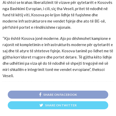
Ai shtoi se krahas liberalizimit të vizave për qytetarët e Kosovës
nga Bashkimi Evropian, i cili, siç tha Veseli, pritet të ndodhë në
fund të këtij viti, Kosova po krijon lidhje të fuqishme dhe
moderne infrastrukturore me vendet fqinje dhe ato të BE-së,
përfshirë portet e rëndësishme rajonale.
“Kjo është Kosova jonë moderne. Ajo po dëshmohet kampione e
rajonit në kompletimin e infrastrukturës moderne për qytetarët e
saj dhe të atyre të shteteve fqinje. Kosova tanimë po lidhet me të
gjitha korridoret rrugore dhe portet detare. Të gjitha këto lidhje
dhe udhëtimi pa viza që do të ndodhë së shpejti tregojnë më së
miri shkallën e integrimit tonë me vendet evropiane”, theksoi
Veseli.
SHARE ON FACEBOOK
SHARE ON TWITTER