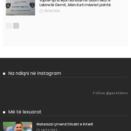
Supremja ia lejon kandidimin Liburn Aliut e
Labinotë Demit, Albin Kurti mbetet jashtë
29/01/2021
Na ndiqni në Instagram
Follow @gazetaknn
Më të lexuarat
Materazzi çmend tifozët e Interit
14/11/2017