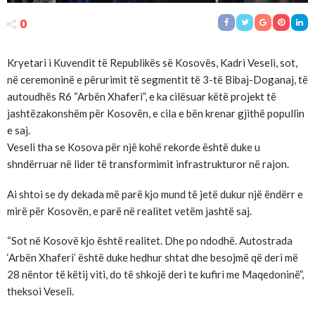
0
Kryetari i Kuvendit të Republikës së Kosovës, Kadri Veseli, sot,
në ceremoninë e përurimit të segmentit të 3-të Bibaj-Doganaj, të
autoudhës R6 “Arbën Xhaferi”, e ka cilësuar këtë projekt të
jashtëzakonshëm për Kosovën, e cila e bën krenar gjithë popullin
e saj.
Veseli tha se Kosova për një kohë rekorde është duke u
shndërruar në lider të transformimit infrastrukturor në rajon.
Ai shtoi se dy dekada më parë kjo mund të jetë dukur një ëndërr e
mirë për Kosovën, e parë në realitet vetëm jashtë saj.
“Sot në Kosovë kjo është realitet. Dhe po ndodhë. Autostrada
‘Arbën Xhaferi’ është duke hedhur shtat dhe besojmë që deri më
28 nëntor të këtij viti, do të shkojë deri te kufiri me Maqedoninë”,
theksoi Veseli.