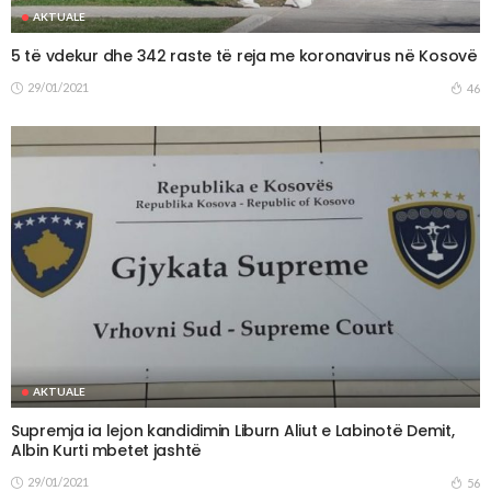
AKTUALE
5 të vdekur dhe 342 raste të reja me koronavirus në Kosovë
29/01/2021
46
AKTUALE
Supremja ia lejon kandidimin Liburn Aliut e Labinotë Demit,
Albin Kurti mbetet jashtë
29/01/2021
56