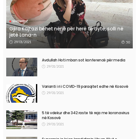
SHOWBIZ
Gjira Kajtazi bëhet nënë për herë të dytë, solli në
jetë Lana-n
29/01/2021
50
Avdullah Hoti mban sot konferencë për media
29/01/2021
Varianti i ri i COVID-19 paraqitet edhe në Kosovë
29/01/2021
5 të vdekur dhe 342 raste të reja me koronavirus
në Kosovë
29/01/2021