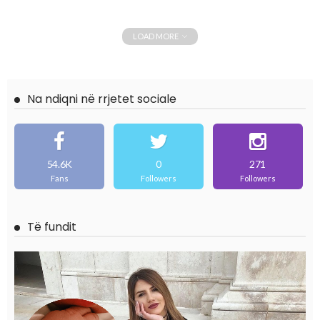
LOAD MORE
Na ndiqni në rrjetet sociale
54.6K
0
271
Fans
Followers
Followers
Të fundit