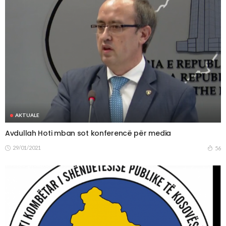
AKTUALE
Avdullah Hoti mban sot konferencë për media
29/01/2021
56