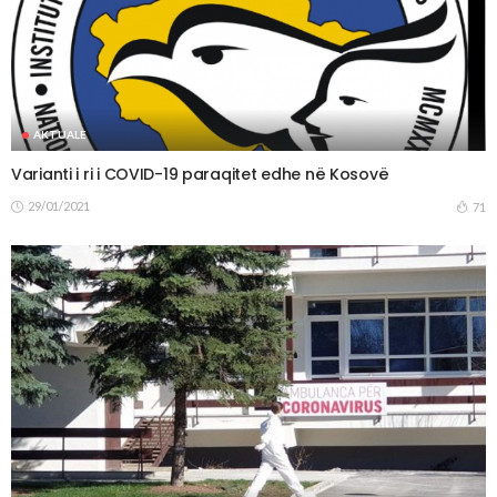
AKTUALE
Varianti i ri i COVID-19 paraqitet edhe në Kosovë
29/01/2021
71