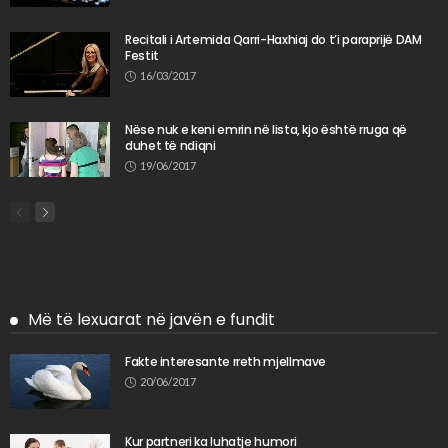
Recitali i Artemida Qarri-Haxhiaj do t’i paraprijë DAM
Festit
16/03/2017
Nëse nuk e keni emrin në lista, kjo është rruga që
duhet të ndiqni
19/06/2017
Më të lexuarat në javën e fundit
Fakte interesante rreth mjellmave
20/06/2017
Kur partneri ka luhatje humori