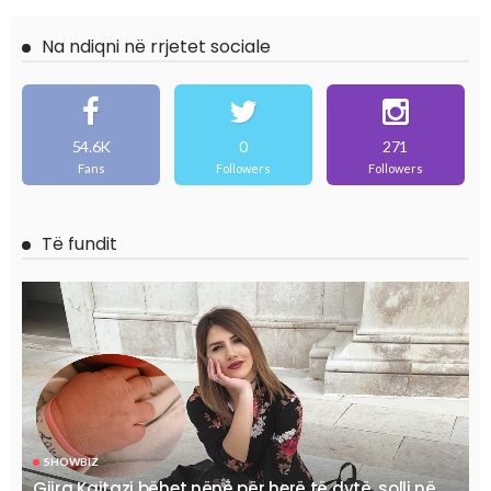
Na ndiqni në rrjetet sociale
54.6K
0
271
Fans
Followers
Followers
Të fundit
SHOWBIZ
Gjira Kajtazi bëhet nënë për herë të dytë, solli në