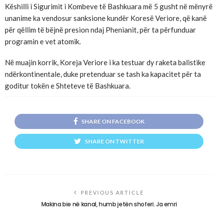
Këshilli i Sigurimit i Kombeve të Bashkuara më 5 gusht në mënyrë
unanime ka vendosur sanksione kundër Koresë Veriore, që kanë
për qëllim të bëjnë presion ndaj Phenianit, për ta përfunduar
programin e vet atomik.
Në muajin korrik, Koreja Veriore i ka testuar dy raketa balistike
ndërkontinentale, duke pretenduar se tash ka kapacitet për ta
goditur tokën e Shteteve të Bashkuara.
SHARE ON FACEBOOK
SHARE ON TWITTER
PREVIOUS ARTICLE
Makina bie në kanal, humb jetën shoferi. Ja emri