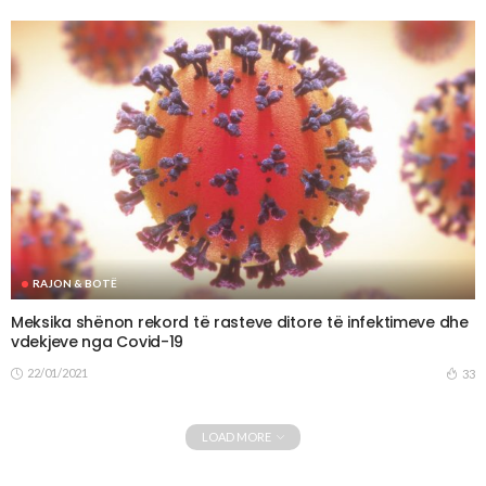
RAJON & BOTË
Meksika shënon rekord të rasteve ditore të infektimeve dhe
vdekjeve nga Covid-19
22/01/2021
33
LOAD MORE