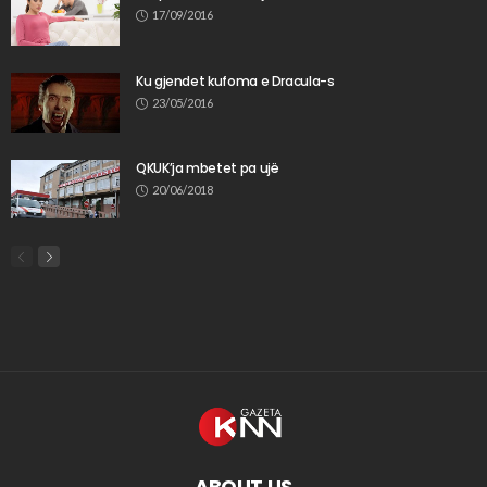
17/09/2016
Ku gjendet kufoma e Dracula-s
23/05/2016
QKUK’ja mbetet pa ujë
20/06/2018
ABOUT US