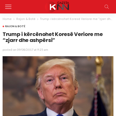
Home
Rajon & Botë
Trump i kërcënohet Koresë Veriore me “zjarr dhe ashpërsi”
RAJON & BOTË
Trump i kërcënohet Koresë Veriore me
“zjarr dhe ashpërsi”
posted on
09/08/2017 at 9:25 am