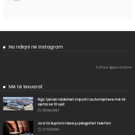
Na ndiqni në Instagram
Follow @gazetaknn
Më të lexuarat
Nga 1 janari ndalohet importi i automjeteve më të
vjetra se 10 vjet
05/04/2017
Ja si ta kuptoni nëse ju përgjohet telefoni
17/10/2016