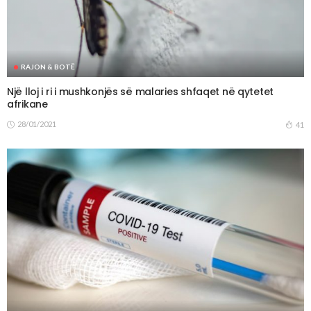
RAJON & BOTË
Një lloj i ri i mushkonjës së malaries shfaqet në qytetet
afrikane
28/01/2021
41