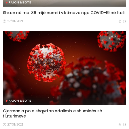
RAJON & BOTË
Shkon në mbi 86 mijë numri i viktimave nga COVID-19 në Itali
27/01/2021
29
RAJON & BOTË
Gjermania po e shqyrton ndalimin e shumicës së
fluturimeve
27/01/2021
38