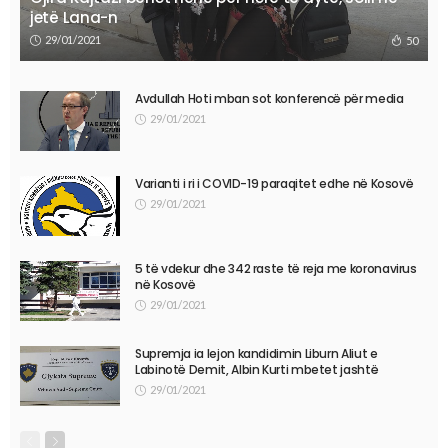
jetë Lana-n
29/01/2021
50
Avdullah Hoti mban sot konferencë për media
29/01/2021
Varianti i ri i COVID-19 paraqitet edhe në Kosovë
29/01/2021
5 të vdekur dhe 342 raste të reja me koronavirus
në Kosovë
29/01/2021
Supremja ia lejon kandidimin Liburn Aliut e
Labinotë Demit, Albin Kurti mbetet jashtë
29/01/2021