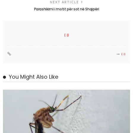
NEXT ARTICLE
Parashikimi i motit për sot në Shqipëri
E B
E B
You Might Also Like