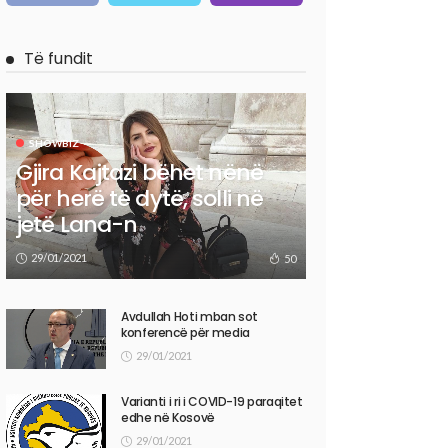
Të fundit
SHOWBIZ
Gjira Kajtazi bëhet nënë
për herë të dytë, solli në
jetë Lana-n
29/01/2021
50
Avdullah Hoti mban sot
konferencë për media
29/01/2021
Varianti i ri i COVID-19 paraqitet
edhe në Kosovë
29/01/2021