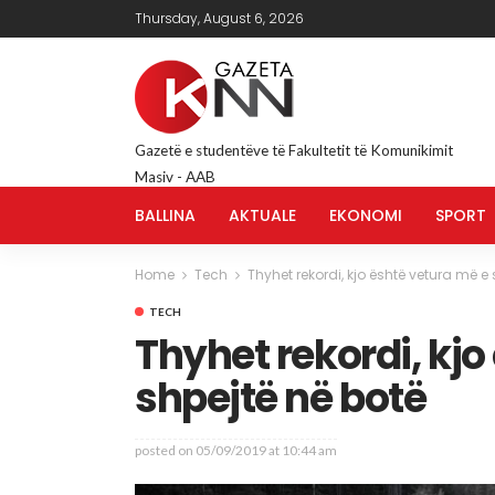
Thursday, August 6, 2026
Gazetë e studentëve të Fakultetit të Komunikimit
Masiv - AAB
BALLINA
AKTUALE
EKONOMI
SPORT
Home
Tech
Thyhet rekordi, kjo është vetura më e
TECH
Thyhet rekordi, kjo
shpejtë në botë
posted on
05/09/2019 at 10:44 am