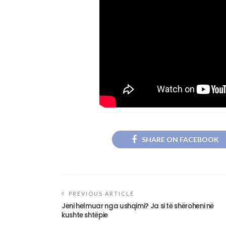
SHARE ON FACEBOOK
PREVIOUS ARTICLE
Jeni helmuar nga ushqimi? Ja si të shëroheni në
kushte shtëpie