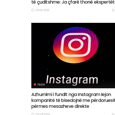
të çuditshme: Ja çfarë thonë ekspertët
25/01/2021
TECH
Azhurnimi i fundit nga Instagram lejon
kompanitë të bisedojnë me përdoruesi
përmes mesazheve direkte
23/10/2020