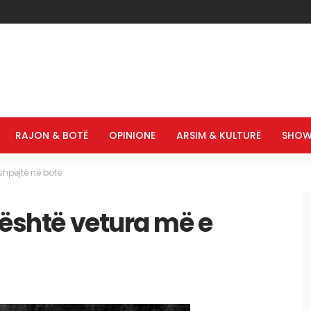
RAJON & BOTË
OPINIONE
ARSIM & KULTURË
SHOW
 shpejtë në botë
 është vetura më e