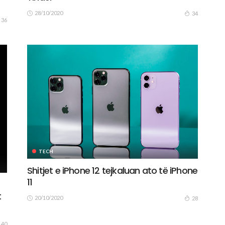
28/10/2020
34
36
TECH
Shitjet e iPhone 12 tejkaluan ato të iPhone
11
t
20/10/2020
28
40