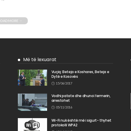
LOAD MORE
Më të lexuarat
Vuçiq: Beteja e Koshares, Beteja e
Dytë e Kosovës
n
15/06/2017
Vodhi patate dhe dhunoi fermerin,
arrestohet
05/11/2016
Wi-Fi nuk është më i sigurt- thyhet
protokolli WPA2