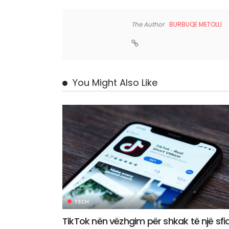
The Author
BURBUQE METOLLI
You Might Also Like
TECH
TikTok nën vëzhgim për shkak të një sfi