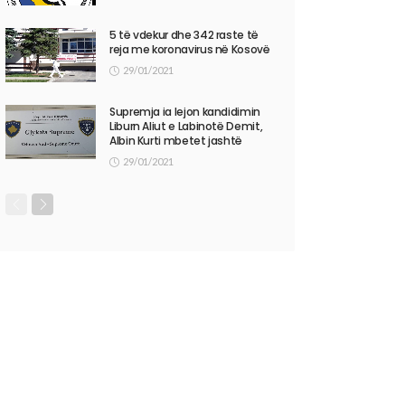
5 të vdekur dhe 342 raste të
reja me koronavirus në Kosovë
29/01/2021
Supremja ia lejon kandidimin
Liburn Aliut e Labinotë Demit,
Albin Kurti mbetet jashtë
29/01/2021