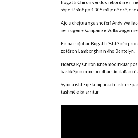
Bugatti Chiron vendos rekordin e ri në 
shpejtësinë gati 305 milje në orë, ose
Ajo u drejtua nga shoferi Andy Wallace,
në rrugën e kompanisë Volkswagen në
Firma e njohur Bugatti është nën pronë
zotëron Lamborghinin dhe Bentelyn.
Ndërsa ky Chiron ishte modifikuar posaç
bashkëpunim me prodhuesin italian të 
Synimi ishte që kompania të ishte e pa
tashmë e ka arritur.