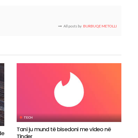
All posts by
BURBUQE METOLLI
TECH
Tani ju mund të bisedoni me video në
de
Tinder