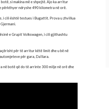
botë, si makina më e shpejtë. Ajo ka arritur
 e përkthyer ndryshe 490 kilometra në orë.
 i cili është testues i Bugattit. Prova u zhvillua
 Gjermani.
sinë e Grupit Volkswagen, i cili gjithashtu
ërisht për të arritur këtë limit dhe u bë në
automjeteve për gara, Da’llara.
ra në botë që do të arrinte 300 milje në orë dhe