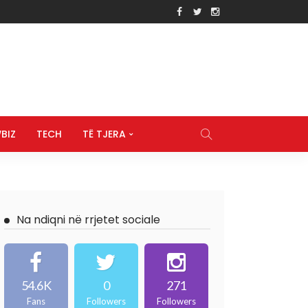
BIZ
TECH
TË TJERA
Na ndiqni në rrjetet sociale
54.6K
0
271
Fans
Followers
Followers