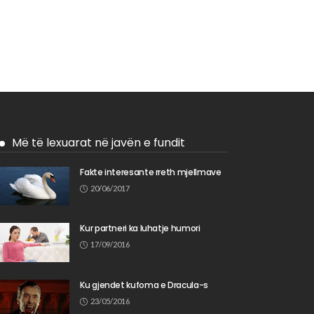
Më të lexuarat në javën e fundit
Fakte interesante rreth mjellmave
20/06/2017
Kur partneri ka luhatje humori
17/09/2016
Ku gjendet kufoma e Dracula-s
23/05/2016