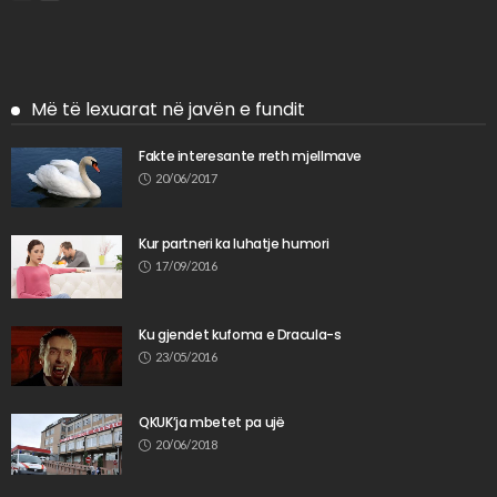
Më të lexuarat në javën e fundit
Fakte interesante rreth mjellmave
20/06/2017
Kur partneri ka luhatje humori
17/09/2016
Ku gjendet kufoma e Dracula-s
23/05/2016
QKUK’ja mbetet pa ujë
20/06/2018