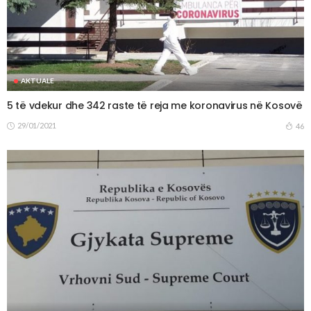
AKTUALE
5 të vdekur dhe 342 raste të reja me koronavirus në Kosovë
29/01/2021
46