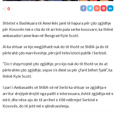
0
Shtetet e Bashkuara të Amerikës janë të hapura për çdo zgjidhje
për Kosovën tek e cila do të arrinin pala serbe kosovare, ka thënë
ambasadori amerikan në Beograd Kyle Scott.
Ai ka shtuar se kjo megjithatë nuk do të thotë se ShBA-ja do të
përkrahë çdo marrëveshje, përcjell televizioni publik i Serbisë.
“Do t shqyrtojmë çdo zgjidhje, pro kjo nuk do të thotë se do at
përkrahim çdo zgjidhje, sepse s’e dimë se për çfarë bëhet fjalë”, ka
thënë Kyle Scott.
I pari i Ambasadës së ShBA-së në Serbi ka shtuar se zgjidhja e
arritur drejtpërdrejtë nga palët e interesuara, është zgjidhja më e
mirë, dhe nëse ajo do të arrihet e tillë ndërmjet Serbisë e
Kosovës, do të jetë më e qëndrueshmja.