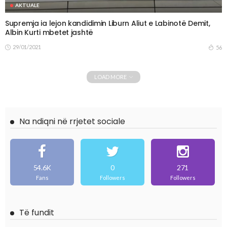
AKTUALE
Supremja ia lejon kandidimin Liburn Aliut e Labinotë Demit,
Albin Kurti mbetet jashtë
29/01/2021
56
LOAD MORE
Na ndiqni në rrjetet sociale
54.6K
0
271
Fans
Followers
Followers
Të fundit