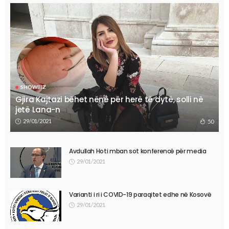
SHOWBIZ
Gjira Kajtazi bëhet nënë për herë të dytë, solli në
jetë Lana-n
29/01/2021
50
Avdullah Hoti mban sot konferencë për media
29/01/2021
Varianti i ri i COVID-19 paraqitet edhe në Kosovë
29/01/2021