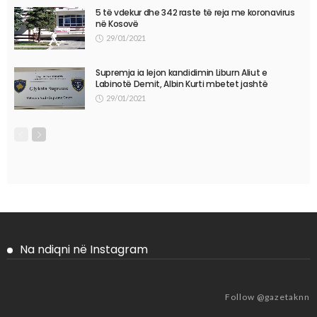
5 të vdekur dhe 342 raste të reja me koronavirus
në Kosovë
29/01/2021
Supremja ia lejon kandidimin Liburn Aliut e
Labinotë Demit, Albin Kurti mbetet jashtë
29/01/2021
Na ndiqni në Instagram
Follow @gazetaknn