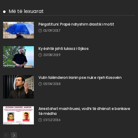
Më të lexuarat
Përgatituni: Prapë ndryshim drastik i motit
01/09/2017
Ky është jahti luksoz i Gjikos
20/08/2019
Vulin falënderon Iranin pse nuk e njeh Kosovën
05/04/2018
Arrestohet mashtruesi, vodhi të dhënat e bankave
të mëdha
15/12/2016