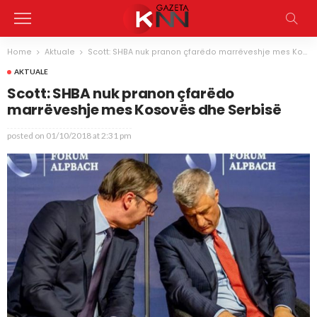
Home
Aktuale
Scott: SHBA nuk pranon çfarëdo marrëveshje mes Kosovës dhe Serbisë
AKTUALE
Scott: SHBA nuk pranon çfarëdo
marrëveshje mes Kosovës dhe Serbisë
posted on
01/10/2018 at 2:31 pm