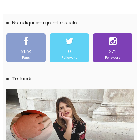
Na ndiqni në rrjetet sociale
54.6K
0
271
Fans
Followers
Followers
Të fundit