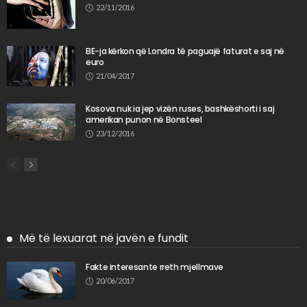
22/11/2016
BE-ja kërkon që Londra të paguajë faturat e saj në
euro
21/04/2017
Kosova nuk ia jep vizën ruses, bashkëshorti i saj
amerikan punon në Bonsteel
23/12/2016
Më të lexuarat në javën e fundit
Fakte interesante rreth mjellmave
20/06/2017