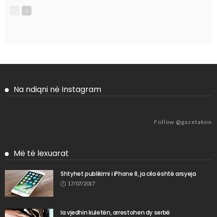
Na ndiqni në Instagram
Follow @gazetaknn
Më të lexuarat
Shtyhet publikimi i iPhone 8, ja cila është arsyeja
17/07/2017
Ia vjedhin kuletën, arrestohen dy serbë