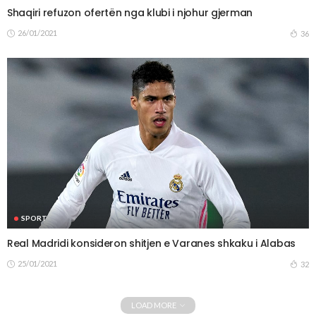
Shaqiri refuzon ofertën nga klubi i njohur gjerman
26/01/2021
36
SPORT
Real Madridi konsideron shitjen e Varanes shkaku i Alabas
25/01/2021
32
LOAD MORE