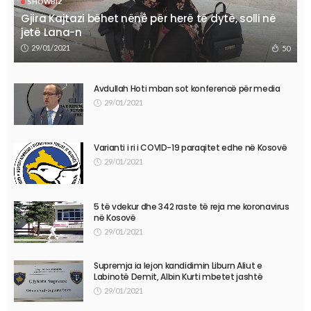
SHOWBIZ
Gjira Kajtazi bëhet nënë për herë të dytë, solli në
jetë Lana-n
29/01/2021
50
Avdullah Hoti mban sot konferencë për media
29/01/2021
Varianti i ri i COVID-19 paraqitet edhe në Kosovë
29/01/2021
5 të vdekur dhe 342 raste të reja me koronavirus
në Kosovë
29/01/2021
Supremja ia lejon kandidimin Liburn Aliut e
Labinotë Demit, Albin Kurti mbetet jashtë
29/01/2021