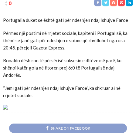
0
Portugalia duket se është gati për ndeshjen ndaj Ishujve Faroe
Përmes një postimi në rrjetet sociale, kapiteni i Portugalisë, ka
thënë se janë gati për ndeshjen e sotme që zhvillohet nga ora
20:45, përcjell Gazeta Express.
Ronaldo dëshiron të përsërisë suksesin e ditëve më parë, ku
shënoi katër gola në fitoren prej 6:0 të Portugalisë ndaj
Andorës.
“Jemi gati për ndeshjen ndaj Ishujve Faroe”, ka shkruar ai në
rrjetet sociale.
SHARE ON FACEBOOK