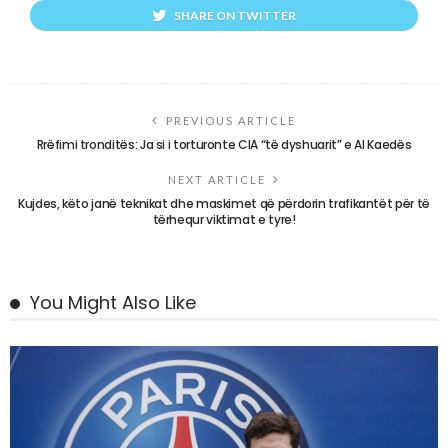
SHARE ON TWITTER
PREVIOUS ARTICLE
Rrëfimi tronditës: Ja si i torturonte CIA “të dyshuarit” e Al Kaedës
NEXT ARTICLE
Kujdes, këto janë teknikat dhe maskimet që përdorin trafikantët për të
tërhequr viktimat e tyre!
You Might Also Like