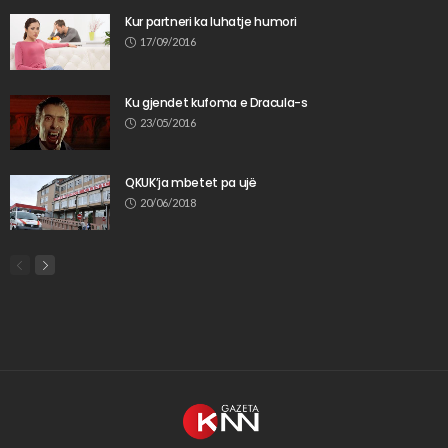
Kur partneri ka luhatje humori
17/09/2016
Ku gjendet kufoma e Dracula-s
23/05/2016
QKUK’ja mbetet pa ujë
20/06/2018