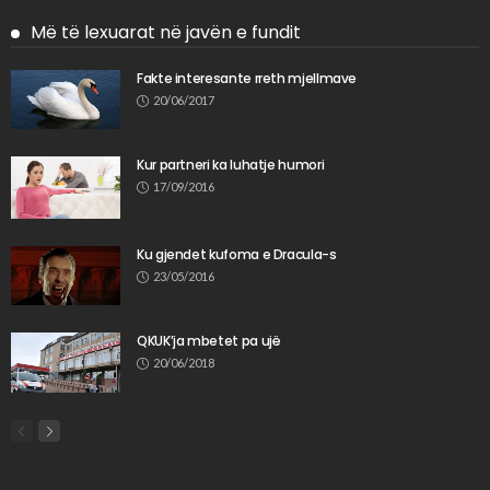
Më të lexuarat në javën e fundit
Fakte interesante rreth mjellmave
20/06/2017
Kur partneri ka luhatje humori
17/09/2016
Ku gjendet kufoma e Dracula-s
23/05/2016
QKUK’ja mbetet pa ujë
20/06/2018