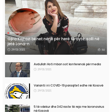
SHOWBIZ
Gjira Kajtazi bëhet nënë për herë të dytë, solli në
jetë Lana-n
29/01/2021
50
Avdullah Hoti mban sot konferencë për media
29/01/2021
Varianti i ri i COVID-19 paraqitet edhe në Kosovë
29/01/2021
5 të vdekur dhe 342 raste të reja me koronavirus
në Kosovë