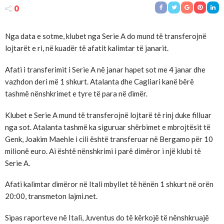
0
Nga data e sotme, klubet nga Serie A do mund të transferojnë
lojtarët e ri, në kuadër të afatit kalimtar të janarit.
Afati i transferimit i Serie A në janar hapet sot me 4 janar dhe
vazhdon deri më 1 shkurt. Atalanta dhe Cagliari kanë bërë
tashmë nënshkrimet e tyre të para në dimër.
Klubet e Serie A mund të transferojnë lojtarë të rinj duke filluar
nga sot. Atalanta tashmë ka siguruar shërbimet e mbrojtësit të
Genk, Joakim Maehle i cili është transferuar në Bergamo për 10
milionë euro. Ai është nënshkrimi i parë dimëror i një klubi të
Serie A.
Afati kalimtar dimëror në Itali mbyllet të hënën 1 shkurt në orën
20:00, transmeton lajmi.net.
Sipas raporteve në Itali, Juventus do të kërkojë të nënshkruajë