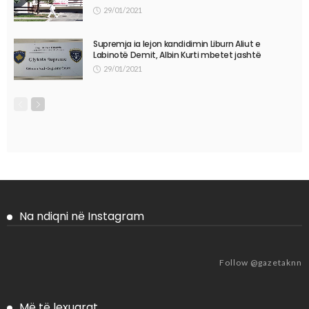
29/01/2021
Supremja ia lejon kandidimin Liburn Aliut e
Labinotë Demit, Albin Kurti mbetet jashtë
29/01/2021
Na ndiqni në Instagram
Follow @gazetaknn
Më të lexuarat