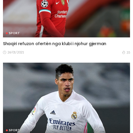
SPORT
Shaqiri refuzon ofertën nga klubi i njohur gjerman
26/01/2021
35
SPORT