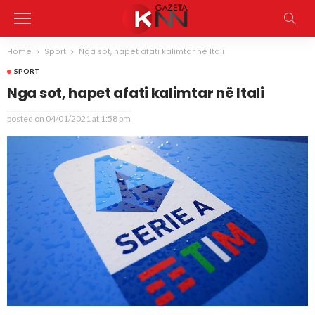
Home
Sport
Nga sot, hapet afati kalimtar në Itali
SPORT
Nga sot, hapet afati kalimtar në Itali
posted on
04/01/2021 at 1:58 pm