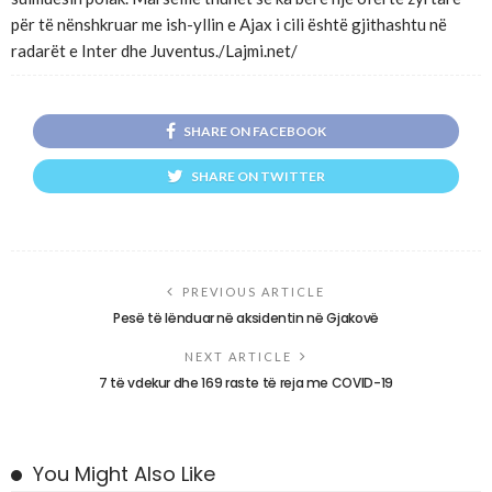
për të nënshkruar me ish-yllin e Ajax i cili është gjithashtu në
radarët e Inter dhe Juventus./Lajmi.net/
SHARE ON FACEBOOK
SHARE ON TWITTER
PREVIOUS ARTICLE
Pesë të lënduar në aksidentin në Gjakovë
NEXT ARTICLE
7 të vdekur dhe 169 raste të reja me COVID-19
You Might Also Like