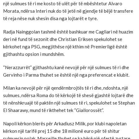
një sulmues të ri me kosto të ulët për të mbështetur Alvaro
Morata, ndërsa Interi nuk do të jetë në gjendje të bëjë transfere
të reja nëse nuk shesin disa nga lojtarët e tyre.
Radja Nainggolan tashmë është bashkuar me Cagliari në huazim
deri në fund të sezonit dhe Christian Eriksen spekulohet se
kërkohet nga PSG, megjithëse një kthim në Premierligë është
gjithashtu opsion i mundshëm.
“Nerazzurrët” gjithashtu kanë nevojë për një sulmues të ri dhe
Gervinho i Parma thuhet se është një nga preferencat e klubit.
Milan ka nevojë për një qendërmbrojtës të ri dhe, ndoshta, një
sulmues, ndërsa Roma do të kërkojë të shesë gjashtë lojtarë dhe
të nënshkruajë të paktën një sulmues të ri, spekulohet se Stephan
El Shaarawy, mund të rikthehet tek “Giallorossët”.
Napoli kërkon blerës për Arkadiusz Milik, por klubi napoletan
kërkon një tarifë prej 15 dhe 18 milionë euro për të shitur
sulmuesin polak. Marseille thuhet se ka bërë një ofertë zyrtare