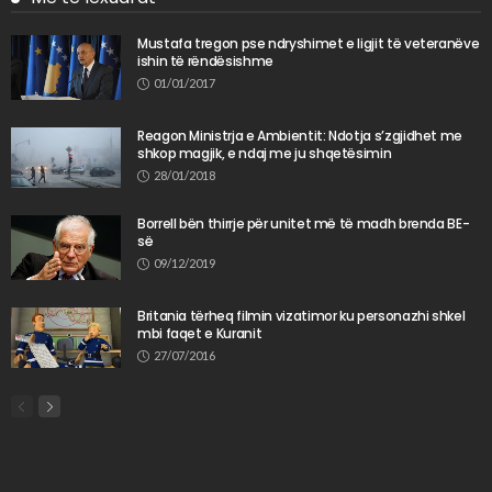
Mustafa tregon pse ndryshimet e ligjit të veteranëve
ishin të rëndësishme
01/01/2017
Reagon Ministrja e Ambientit: Ndotja s’zgjidhet me
shkop magjik, e ndaj me ju shqetësimin
28/01/2018
Borrell bën thirrje për unitet më të madh brenda BE-
së
09/12/2019
Britania tërheq filmin vizatimor ku personazhi shkel
mbi faqet e Kuranit
27/07/2016