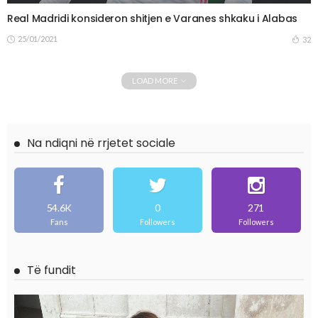
Real Madridi konsideron shitjen e Varanes shkaku i Alabas
25/01/2021
32
LOAD MORE
Na ndiqni në rrjetet sociale
54.6K
0
271
Fans
Followers
Followers
Të fundit