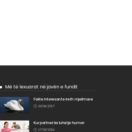
Më të lexuarat në javën e fundit
Fakte interesante rreth mjellmave
20/06/2017
Kur partneri ka luhatje humori
17/09/2016