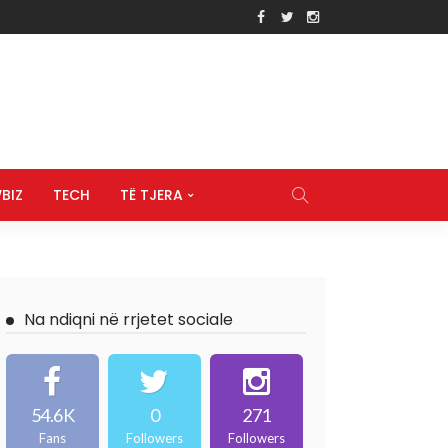
BIZ
TECH
TË TJERA
Na ndiqni në rrjetet sociale
54.6K
0
271
Fans
Followers
Followers