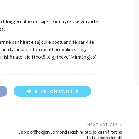
ion bloggere dhe në sajë të mënyrës së veçantë
za.
rr në pah hiret e saj duke postuar ditë pas dite
rmina ka postuar foto mjaft provokuese nga
mishë nate, ajo i thotë të gjithëve ‘Mirmëngjes’.
SHARE ON TWITTER
NEXT ARTICLE
Jep dorëheqjen Edmond Haxhinasto, ja kush flitet se
do ta zëvendësojë