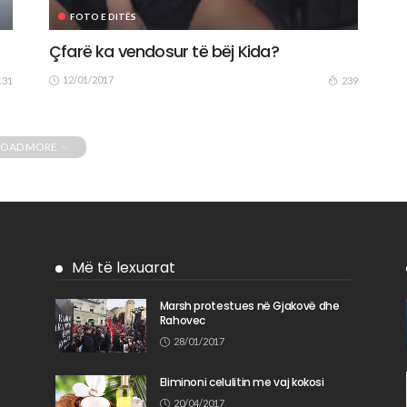
FOTO E DITËS
Çfarë ka vendosur të bëj Kida?
12/01/2017
131
239
LOAD MORE
Më të lexuarat
Marsh protestues në Gjakovë dhe
Rahovec
n
28/01/2017
Eliminoni celulitin me vaj kokosi
20/04/2017