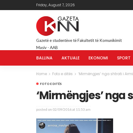
Friday, August 7, 2026
Gazetë e studentëve të Fakultetit të Komunikimit
Masiv - AAB
BALLINA
AKTUALE
EKONOMI
SPORT
Home
Foto e ditës
‘Mirmëngjes’ nga shtrati i Arm
FOTO E DITËS
‘Mirmëngjes’ nga s
posted on
02/09/2016 at 11:53 am