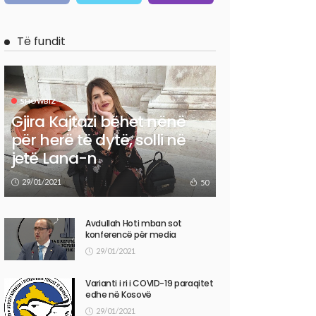
Të fundit
SHOWBIZ
Gjira Kajtazi bëhet nënë
për herë të dytë, solli në
jetë Lana-n
29/01/2021
50
Avdullah Hoti mban sot
konferencë për media
29/01/2021
Varianti i ri i COVID-19 paraqitet
edhe në Kosovë
29/01/2021