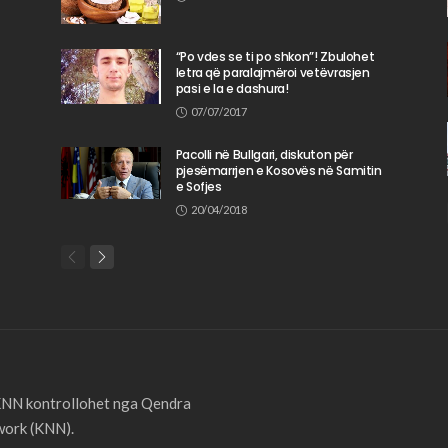
“Po vdes se ti po shkon”! Zbulohet
letra që paralajmëroi vetëvrasjen
pasi e la e dashura!
07/07/2017
Pacolli në Bullgari, diskuton për
pjesëmarrjen e Kosovës në Samitin
e Sofjes
20/04/2018
 KNN kontrollohet nga Qendra
ork (KNN).