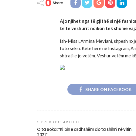
0
Share
Ajo njihet nga të gjithë si një fash
të të veshurit ndikon tek shumë vaj
Ish-Missi, Armina Mevlani, shpesh nxje
foto seksi. Këtë herë në Instagram, A
shtrati e jo vetëm. Veshur vetëm me kë
SHARE ON FACEBOOK
PREVIOUS ARTICLE
Olta Boka: “Klipin e ardhshëm do ta shihni në vitin
2021”