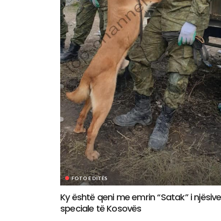
FOTO E DITËS
Ky është qeni me emrin “Satak” i njësiv
speciale të Kosovës