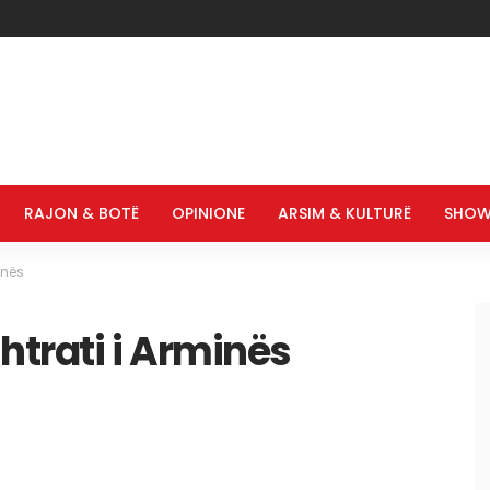
RAJON & BOTË
OPINIONE
ARSIM & KULTURË
SHOW
inës
htrati i Arminës