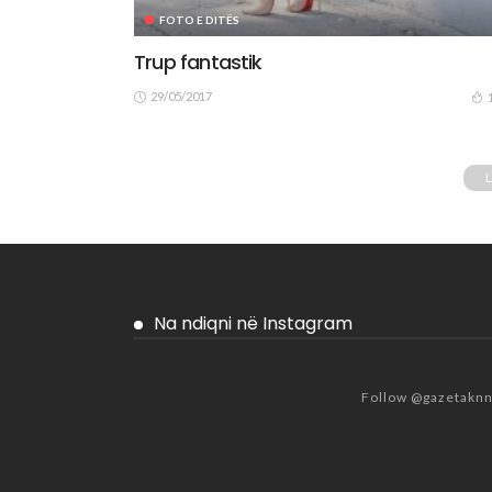
FOTO E DITËS
Trup fantastik
29/05/2017
Na ndiqni në Instagram
Follow @gazetakn