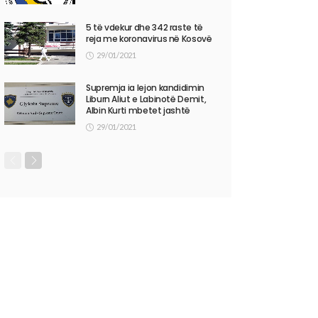
5 të vdekur dhe 342 raste të
reja me koronavirus në Kosovë
29/01/2021
Supremja ia lejon kandidimin
Liburn Aliut e Labinotë Demit,
Albin Kurti mbetet jashtë
29/01/2021