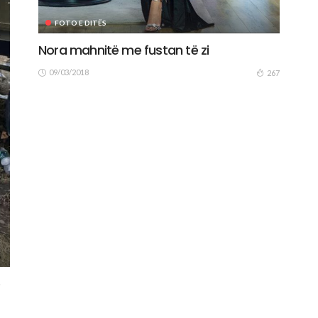
FOTO E DITËS
Nora mahnitë me fustan të zi
09/03/2018
267
e