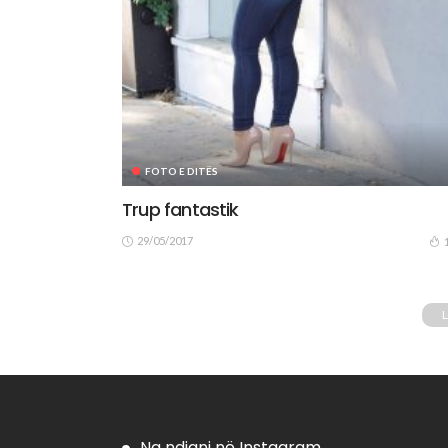
FOTO E DITËS
Trup fantastik
29/05/2017
Na ndiqni në Instagram