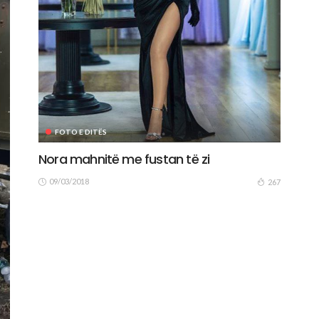
FOTO E DITËS
Nora mahnitë me fustan të zi
09/03/2018
267