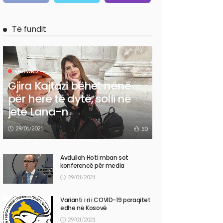
Të fundit
SHOWBIZ
Gjira Kajtazi bëhet nënë
për herë të dytë, solli në
jetë Lana-n
29/01/2021
50
Avdullah Hoti mban sot
konferencë për media
29/01/2021
Varianti i ri i COVID-19 paraqitet
edhe në Kosovë
29/01/2021