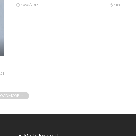
10/01/2017
188
131
LOAD MORE
Më të lexuarat