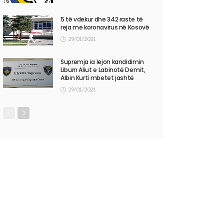
5 të vdekur dhe 342 raste të
reja me koronavirus në Kosovë
29/01/2021
Supremja ia lejon kandidimin
Liburn Aliut e Labinotë Demit,
Albin Kurti mbetet jashtë
29/01/2021