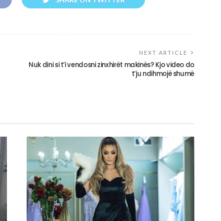
NEXT ARTICLE
Nuk dini si t’i vendosni zinxhirët makinës? Kjo video do
t’ju ndihmojë shumë