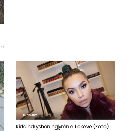
e
81
SHOWBIZ
Kida ndryshon ngjyrën e flokëve (Foto)