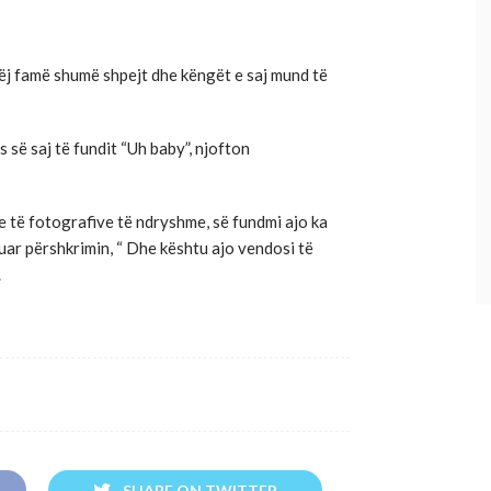
bëj famë shumë shpejt dhe këngët e saj mund të
 së saj të fundit “Uh baby”, njofton
me të fotografive të ndryshme, së fundmi ajo ka
htuar përshkrimin, “ Dhe kështu ajo vendosi të
.
SHARE ON TWITTER