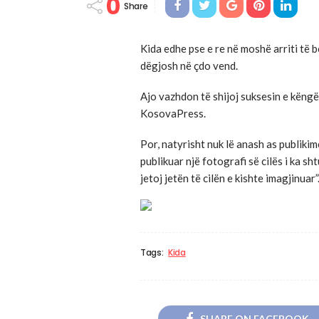
0
Share
Kida edhe pse e re në moshë arriti të 
dëgjosh në çdo vend.
Ajo vazhdon të shijoj suksesin e këngës
KosovaPress.
Por, natyrisht nuk lë anash as publiki
publikuar një fotografi së cilës i ka s
jetoj jetën të cilën e kishte imagjinuar”
Tags:
Kida
SHARE ON FACEBOOK