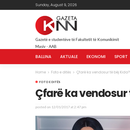
Sunday, August 9, 2026
Gazetë e studentëve të Fakultetit të Komunikimit
Masiv - AAB
BALLINA
AKTUALE
EKONOMI
SPORT
Home
Foto e ditës
Çfarë ka vendosur të bëj Kida?
FOTO E DITËS
Çfarë ka vendosur 
posted on
12/01/2017 at 2:47 pm