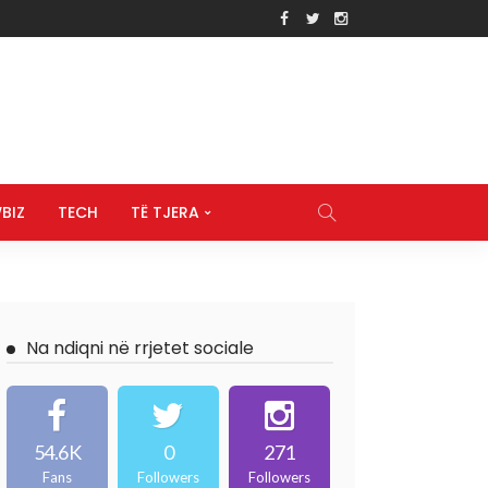
BIZ
TECH
TË TJERA
Na ndiqni në rrjetet sociale
54.6K
0
271
Fans
Followers
Followers