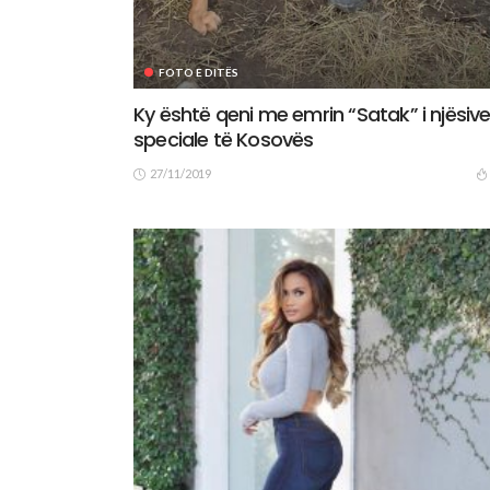
FOTO E DITËS
Ky është qeni me emrin “Satak” i njësiv
speciale të Kosovës
27/11/2019