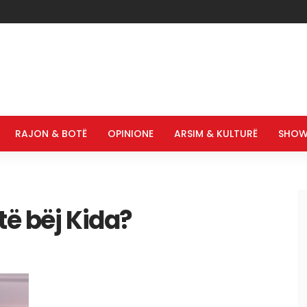
RAJON & BOTË
OPINIONE
ARSIM & KULTURË
SHOW
të bëj Kida?