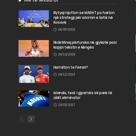
Bytyqi njofton se MASHT po harton
një strategji për arsimin e lartë në
n
Kosovë
06/09/2018
Nicki Minaj përfundoi në gjykatë pasi
kopjoi tekstin e këngës
24/10/2018
Hamilton te Ferrari?
04/12/2019
Islanda, test i gjysmës së parë të
ciklit eliminator
23/03/2017