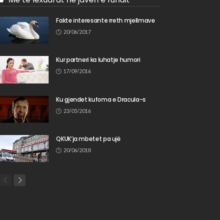
Fakte interesante rreth mjellmave
20/06/2017
Kur partneri ka luhatje humori
17/09/2016
Ku gjendet kufoma e Dracula-s
23/05/2016
QKUK’ja mbetet pa ujë
20/06/2018