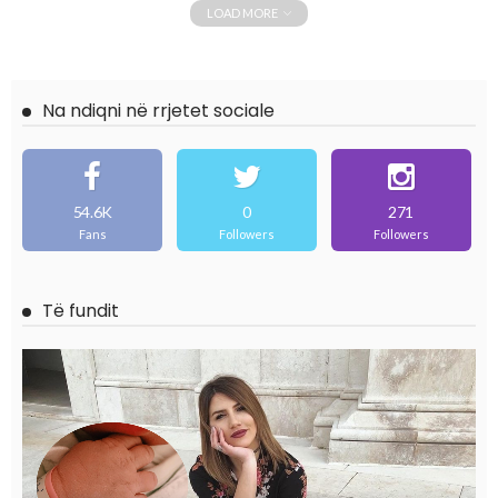
LOAD MORE
Na ndiqni në rrjetet sociale
54.6K
0
271
Fans
Followers
Followers
Të fundit