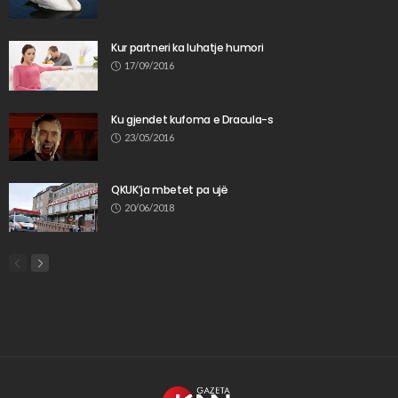
Kur partneri ka luhatje humori
17/09/2016
Ku gjendet kufoma e Dracula-s
23/05/2016
QKUK’ja mbetet pa ujë
20/06/2018