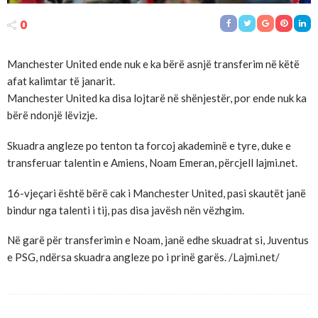
0
Manchester United ende nuk e ka bërë asnjë transferim në këtë
afat kalimtar të janarit.
Manchester United ka disa lojtarë në shënjestër, por ende nuk ka
bërë ndonjë lëvizje.
Skuadra angleze po tenton ta forcoj akademinë e tyre, duke e
transferuar talentin e Amiens, Noam Emeran, përcjell lajmi.net.
16-vjeçari është bërë cak i Manchester United, pasi skautët janë
bindur nga talenti i tij, pas disa javësh nën vëzhgim.
Në garë për transferimin e Noam, janë edhe skuadrat si, Juventus
e PSG, ndërsa skuadra angleze po i prinë garës. /Lajmi.net/