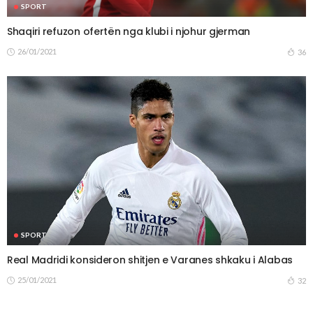
SPORT
Shaqiri refuzon ofertën nga klubi i njohur gjerman
26/01/2021
36
SPORT
Real Madridi konsideron shitjen e Varanes shkaku i Alabas
25/01/2021
32