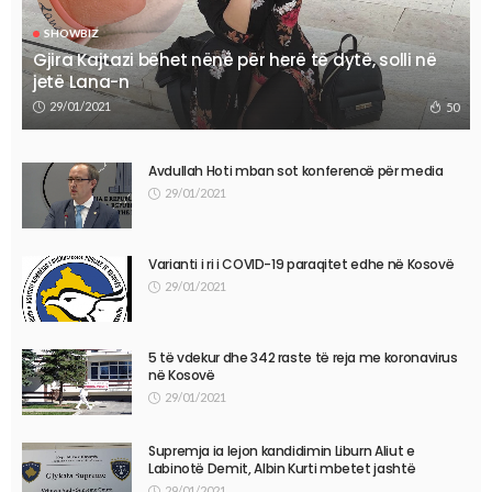
SHOWBIZ
Gjira Kajtazi bëhet nënë për herë të dytë, solli në
jetë Lana-n
29/01/2021
50
Avdullah Hoti mban sot konferencë për media
29/01/2021
Varianti i ri i COVID-19 paraqitet edhe në Kosovë
29/01/2021
5 të vdekur dhe 342 raste të reja me koronavirus
në Kosovë
29/01/2021
Supremja ia lejon kandidimin Liburn Aliut e
Labinotë Demit, Albin Kurti mbetet jashtë
29/01/2021