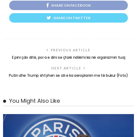
SHARE ON FACEBOOK
SHARE ON TWITTER
PREVIOUS ARTICLE
E pini çdo ditë, por a e dini se çfarë ndikimi ka në organizmin tuaj
NEXT ARTICLE
Putin dhe Trump shtyhen se cili e ka aeroplanin me të bukur (Foto)
You Might Also Like