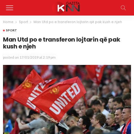
Home
Sport
Man Utd po e transferon lojtarin që pak kush e njeh
SPORT
Man Utd po e transferon lojtarin që pak
kush e njeh
posted on
17/01/2019 at 2:19 pm