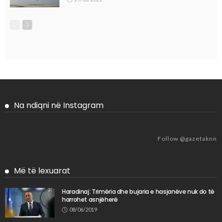
Na ndiqni në Instagram
Follow @gazetaknn
Më të lexuarat
Haradinaj: Trimëria dhe bujaria e hasjanëve nuk do të
harrohet asnjëherë
08/06/2019