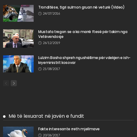
Tronditëse, tigri sulmon gruan në veturë (Video)
24/07/2016
Mustafa tregon se a ka marrë ftesë për takim nga
Vetëvendosje
26/12/2019
Lulzim Basha shpreh ngushëllime për vdekjen e ish-
kryeministrit kosovar
21/08/2017
Më të lexuarat në javën e fundit
Fakte interesante rreth mjellmave
20/06/2017