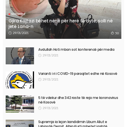
SHOWBIZ
Gjira Kajtazi bëhet nënë për herë të dytë, solli në
jetë Lana-n
29/01/2021
50
Avdullah Hoti mban sot konferencë për media
29/01/2021
Varianti i ri i COVID-19 paraqitet edhe në Kosovë
29/01/2021
5 të vdekur dhe 342 raste të reja me koronavirus
në Kosovë
29/01/2021
Supremja ia lejon kandidimin Liburn Aliut e
Labinotë Demit, Albin Kurti mbetet jashtë