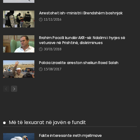
Arrestohet ish-ministri i Brendshëm boshnjak
11/11/2016
Rrahim Pacolli kundër AKR-së: Ndalimi i hyrjes së
veturave në Prishtinë, diskriminues
30/01/2018
Policia izraelite arreston sheikun Raed Salah
15/08/2017
Më të lexuarat në javën e fundit
Fakte interesante rreth mjellmave