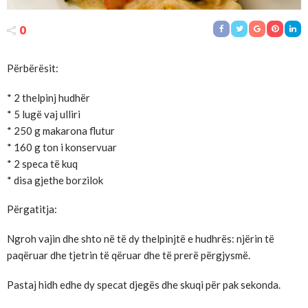
0
Përbërësit:
* 2 thelpinj hudhër
* 5 lugë vaj ulliri
* 250 g makarona flutur
* 160 g ton i konservuar
* 2 speca të kuq
* disa gjethe borzilok
Përgatitja:
Ngroh vajin dhe shto në të dy thelpinjtë e hudhrës: njërin të
paqëruar dhe tjetrin të qëruar dhe të prerë përgjysmë.
Pastaj hidh edhe dy specat djegës dhe skuqi për pak sekonda.