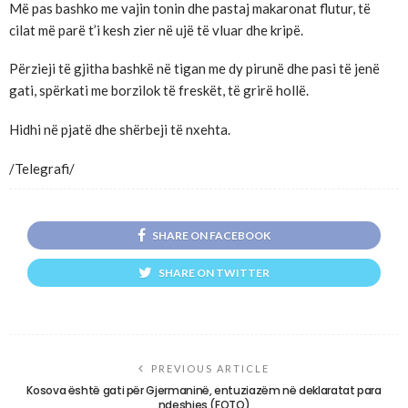
Më pas bashko me vajin tonin dhe pastaj makaronat flutur, të
cilat më parë t’i kesh zier në ujë të vluar dhe kripë.
Përzieji të gjitha bashkë në tigan me dy pirunë dhe pasi të jenë
gati, spërkati me borzilok të freskët, të grirë hollë.
Hidhi në pjatë dhe shërbeji të nxehta.
/Telegrafi/
SHARE ON FACEBOOK
SHARE ON TWITTER
PREVIOUS ARTICLE
Kosova është gati për Gjermaninë, entuziazëm në deklaratat para
ndeshjes (FOTO)