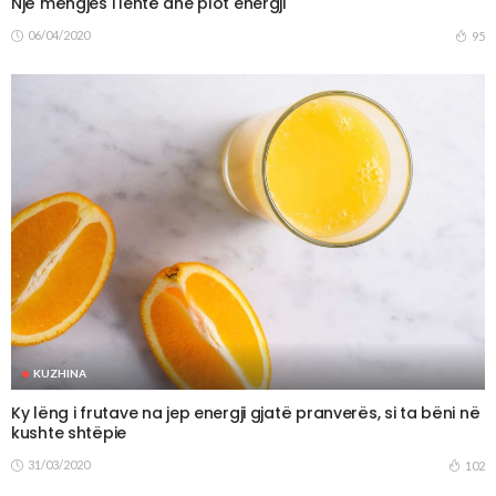
Një mëngjes i lehtë dhe plot energji
06/04/2020
95
KUZHINA
Ky lëng i frutave na jep energji gjatë pranverës, si ta bëni në
kushte shtëpie
31/03/2020
102