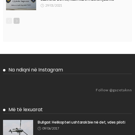
29/01/2021
Na ndiqni në Instagram
Follow @gazetaknn
Më të lexuarat
Bullgari: Helikopteri ushtarak bie në det, vdes piloti
09/06/2017