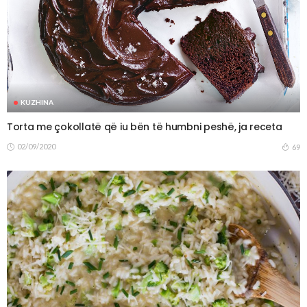
KUZHINA
Torta me çokollatë që iu bën të humbni peshë, ja receta
02/09/2020
69