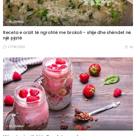
KUZHINA
Receta e orizit të ngrohtë me brokoli – shije dhe shëndet në
një pjatë
17/04/2020
96
KUZHINA