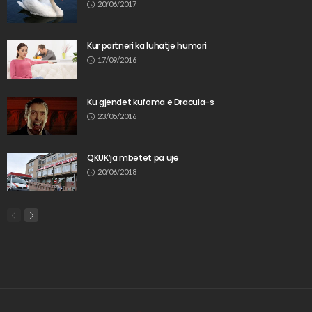
20/06/2017
Kur partneri ka luhatje humori
17/09/2016
Ku gjendet kufoma e Dracula-s
23/05/2016
QKUK’ja mbetet pa ujë
20/06/2018