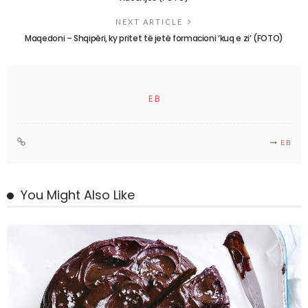
NEXT ARTICLE
Maqedoni – Shqipëri, ky pritet të jetë formacioni ‘kuq e zi’ (FOTO)
E B
E B
You Might Also Like