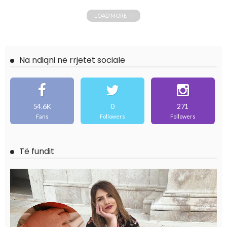
LOAD MORE
Na ndiqni në rrjetet sociale
54.6K
0
271
Fans
Followers
Followers
Të fundit