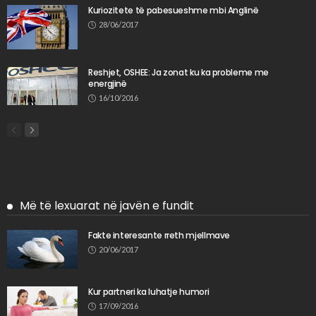
Kuriozitete të pabesueshme mbi Anglinë
28/06/2017
Reshjet, OSHEE: Ja zonat ku ka probleme me
energjinë
16/10/2016
Më të lexuarat në javën e fundit
Fakte interesante rreth mjellmave
20/06/2017
Kur partneri ka luhatje humori
17/09/2016