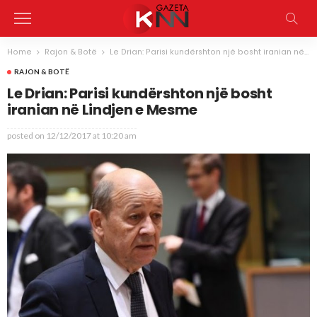
Home
Rajon & Botë
Le Drian: Parisi kundërshton një bosht iranian në Lindjen e Mesme
RAJON & BOTË
Le Drian: Parisi kundërshton një bosht
iranian në Lindjen e Mesme
posted on
12/12/2017 at 10:20 am