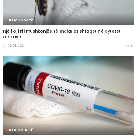
RAJON & BOTË
Një lloj i ri i mushkonjës së malaries shfaqet në qytetet
afrikane
28/01/2021
41
RAJON & BOTË