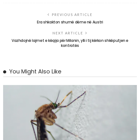
PREVIOUS ARTICLE
Era shkakton shumë dëme në Austri
NEXT ARTICLE
Vazhdojnë lajmet e këqija për Milanin, ylli i tij kërkon shkëputjen e
kontratës
You Might Also Like