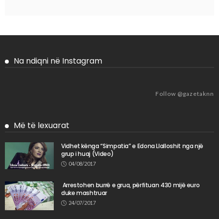
Na ndiqni në Instagram
Follow @gazetaknn
Më të lexuarat
Vidhet kënga “Simpatia” e Edona Llalloshit nga një
grup i huaj (Video)
04/08/2017
​ Arrestohen burrë e grua, përfituan 430 mijë euro
duke mashtruar
24/07/2017