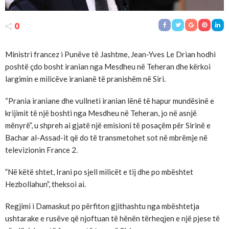
0
Ministri francez i Punëve të Jashtme, Jean-Yves Le Drian hodhi
poshtë çdo bosht iranian nga Mesdheu në Teheran dhe kërkoi
largimin e milicëve iranianë të pranishëm në Siri.
“Prania iraniane dhe vullneti iranian lënë të hapur mundësinë e
krijimit të një boshti nga Mesdheu në Teheran, jo në asnjë
mënyrë”, u shpreh ai gjatë një emisioni të posaçëm për Sirinë e
Bachar al-Assad-it që do të transmetohet sot në mbrëmje në
televizionin France 2.
”Në këtë shtet, Irani po sjell milicët e tij dhe po mbështet
Hezbollahun”, theksoi ai.
Regjimi i Damaskut po përfiton gjithashtu nga mbështetja
ushtarake e rusëve që njoftuan të hënën tërheqjen e një pjese të