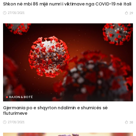
Shkon në mbi 86 mijë numri i viktimave nga COVID-19 në Itali
27/01/2021
29
RAJON & BOTË
Gjermania po e shqyrton ndalimin e shumicës së
fluturimeve
27/01/2021
38