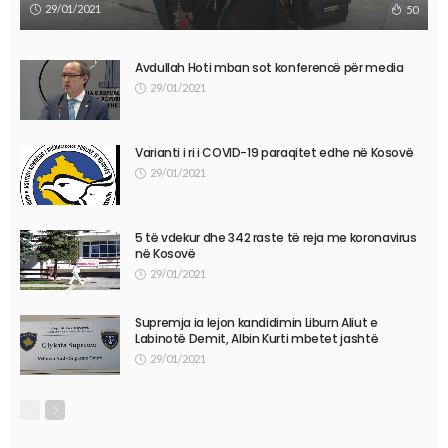
29/01/2021
50
Avdullah Hoti mban sot konferencë për media
29/01/2021
Varianti i ri i COVID-19 paraqitet edhe në Kosovë
29/01/2021
5 të vdekur dhe 342 raste të reja me koronavirus
në Kosovë
29/01/2021
Supremja ia lejon kandidimin Liburn Aliut e
Labinotë Demit, Albin Kurti mbetet jashtë
29/01/2021