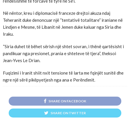
rëndësishme të forcave të tyre në Siri.
Në nëntor, kreu i diplomacisë franceze drejtoi akuza ndaj
Teheranit duke denoncuar një “tentativë totalitare” iraniane në
Lindjen e Mesme, të Libanit në Jemen duke kaluar nga Siria dhe
Iraku.
“Siria duhet të bëhet sërish një shtet sovran, i thënë qartësisht i
pandikuar nga presionet, prania e shteteve të tjera”, theksoi
Jean-Yves Le Drian.
Fuqizimi i Iranit shiit nxit tensione të larta me fqinjët sunitë dhe
ngre një sërë pikëpyetjesh nga ana e Perëndimit.
SHARE ON FACEBOOK
SHARE ON TWITTER