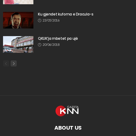
Ku gjendet kufoma e Dracula-s
23/05/2016
QKUK’ja mbetet pa ujë
20/06/2018
ABOUT US