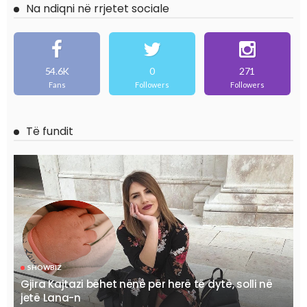
Na ndiqni në rrjetet sociale
54.6K
0
271
Fans
Followers
Followers
Të fundit
SHOWBIZ
Gjira Kajtazi bëhet nënë për herë të dytë, solli në
jetë Lana-n