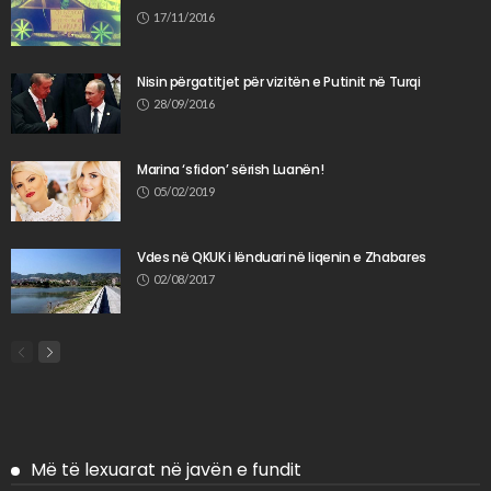
17/11/2016
Nisin përgatitjet për vizitën e Putinit në Turqi
28/09/2016
Marina ‘sfidon’ sërish Luanën!
05/02/2019
Vdes në QKUK i lënduari në liqenin e Zhabares
02/08/2017
Më të lexuarat në javën e fundit