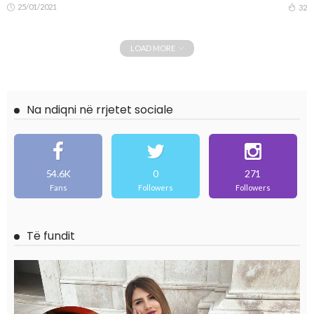
25/01/2021
32
LOAD MORE
Na ndiqni në rrjetet sociale
54.6K
0
271
Fans
Followers
Followers
Të fundit