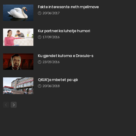
Fakte interesante rreth mjellmave
20/06/2017
Kur partneri ka luhatje humori
17/09/2016
Ku gjendet kufoma e Dracula-s
23/05/2016
QKUK’ja mbetet pa ujë
20/06/2018