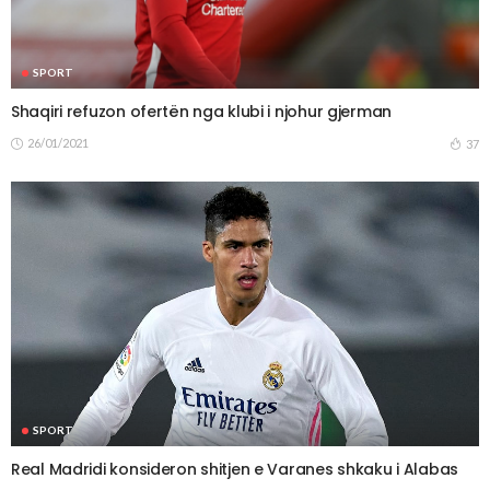
SPORT
Shaqiri refuzon ofertën nga klubi i njohur gjerman
26/01/2021
37
SPORT
Real Madridi konsideron shitjen e Varanes shkaku i Alabas