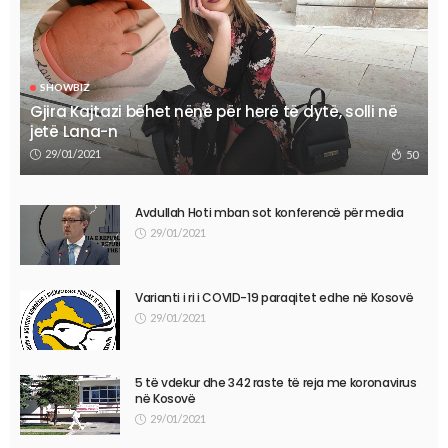
SHOWBIZ
Gjira Kajtazi bëhet nënë për herë të dytë, solli në
jetë Lana-n
29/01/2021
50
Avdullah Hoti mban sot konferencë për media
29/01/2021
Varianti i ri i COVID-19 paraqitet edhe në Kosovë
29/01/2021
5 të vdekur dhe 342 raste të reja me koronavirus
në Kosovë
29/01/2021