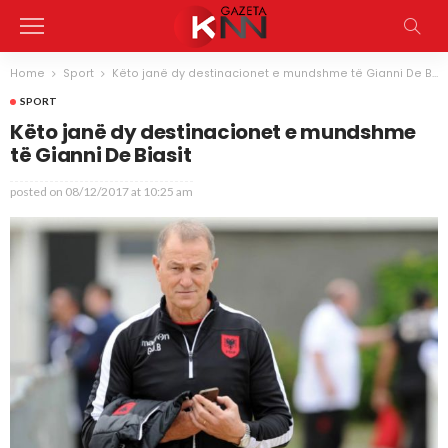
Home
Sport
Këto janë dy destinacionet e mundshme të Gianni De Biasit
SPORT
Këto janë dy destinacionet e mundshme
të Gianni De Biasit
posted on
08/12/2017 at 10:25 am