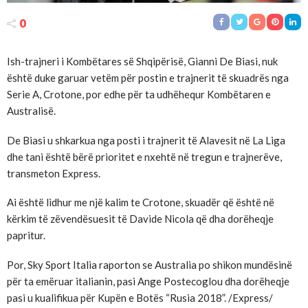
0
Ish-trajneri i Kombëtares së Shqipërisë, Gianni De Biasi, nuk
është duke garuar vetëm për postin e trajnerit të skuadrës nga
Serie A, Crotone, por edhe për ta udhëhequr Kombëtaren e
Australisë.
De Biasi u shkarkua nga posti i trajnerit të Alavesit në La Liga
dhe tani është bërë prioritet e nxehtë në tregun e trajnerëve,
transmeton Express.
Ai është lidhur me një kalim te Crotone, skuadër që është në
kërkim të zëvendësuesit të Davide Nicola që dha dorëheqje
papritur.
Por, Sky Sport Italia raporton se Australia po shikon mundësinë
për ta emëruar italianin, pasi Ange Postecoglou dha dorëheqje
pasi u kualifikua për Kupën e Botës “Rusia 2018”. /Express/