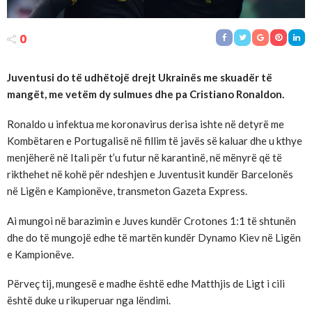
0
Juventusi do të udhëtojë drejt Ukrainës me skuadër të
mangët, me vetëm dy sulmues dhe pa Cristiano Ronaldon.
Ronaldo u infektua me koronavirus derisa ishte në detyrë me
Kombëtaren e Portugalisë në fillim të javës së kaluar dhe u kthye
menjëherë në Itali për t’u futur në karantinë, në mënyrë që të
rikthehet në kohë për ndeshjen e Juventusit kundër Barcelonës
në Ligën e Kampionëve, transmeton Gazeta Express.
Ai mungoi në barazimin e Juves kundër Crotones 1:1 të shtunën
dhe do të mungojë edhe të martën kundër Dynamo Kiev në Ligën
e Kampionëve.
Përveç tij, mungesë e madhe është edhe Matthjis de Ligt i cili
është duke u rikuperuar nga lëndimi.