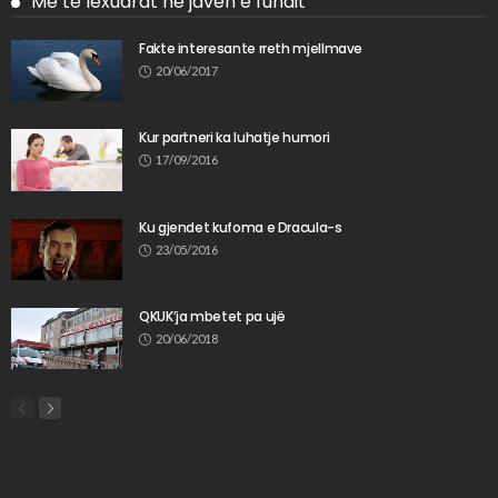
Më të lexuarat në javën e fundit
Fakte interesante rreth mjellmave
20/06/2017
Kur partneri ka luhatje humori
17/09/2016
Ku gjendet kufoma e Dracula-s
23/05/2016
QKUK’ja mbetet pa ujë
20/06/2018