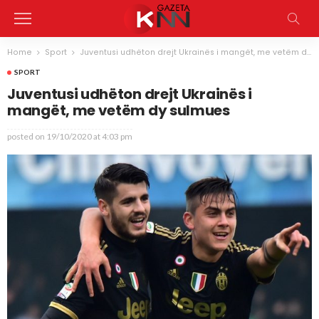
Home
Sport
Juventusi udhëton drejt Ukrainës i mangët, me vetëm dy sulmues
SPORT
Juventusi udhëton drejt Ukrainës i
mangët, me vetëm dy sulmues
posted on
19/10/2020 at 4:03 pm