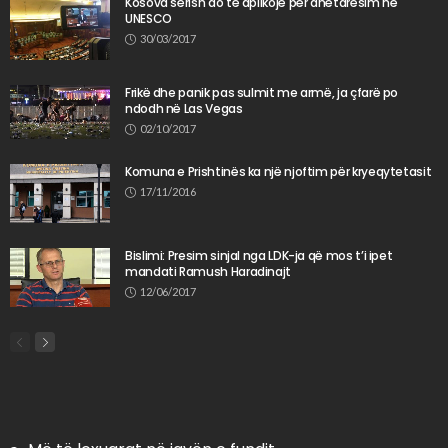
Kosova sërish do të aplikojë për anëtarësim në
UNESCO
30/03/2017
Frikë dhe panik pas sulmit me armë, ja çfarë po
ndodh në Las Vegas
02/10/2017
Komuna e Prishtinës ka një njoftim për kryeqytetasit
17/11/2016
Bislimi: Presim sinjal nga LDK-ja që mos t’i ipet
mandati Ramush Haradinajt
12/06/2017