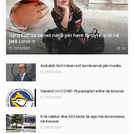
SHOWBIZ
Gjira Kajtazi bëhet nënë për herë të dytë, solli në
jetë Lana-n
29/01/2021
50
Avdullah Hoti mban sot konferencë për media
29/01/2021
Varianti i ri i COVID-19 paraqitet edhe në Kosovë
29/01/2021
5 të vdekur dhe 342 raste të reja me koronavirus
në Kosovë
29/01/2021