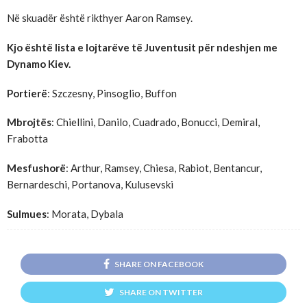
Në skuadër është rikthyer Aaron Ramsey.
Kjo është lista e lojtarëve të Juventusit për ndeshjen me
Dynamo Kiev.
Portierë
: Szczesny, Pinsoglio, Buffon
Mbrojtës
: Chiellini, Danilo, Cuadrado, Bonucci, Demiral,
Frabotta
Mesfushorë
: Arthur, Ramsey, Chiesa, Rabiot, Bentancur,
Bernardeschi, Portanova, Kulusevski
Sulmues
: Morata, Dybala
SHARE ON FACEBOOK
SHARE ON TWITTER