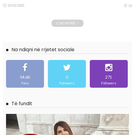
25/01/2021
32
LOAD MORE
Na ndiqni në rrjetet sociale
54.6K
0
271
Fans
Followers
Followers
Të fundit