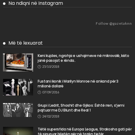
Na ndiqni në Instagram
Follow @gazetaknn
Më të lexuarat
Keni kujdes, ngrohja e ushqimeve në mikrovalë, këto
janë pasojat e rënda..
25/10/2018
Fustani ikonik i Marilyn Monroe në ankand për 3
milionë dollarë
07/09/2016
Grupi i Ledrit, Shoshit dhe Gjikos: Është rren, s’jemi
pajtuar me DJ Blunt dhe Real 1
24/02/2018
Tëtë supersfida në Europa League, Strakosha gati për
të siguruar biletën për në fazën tjetër