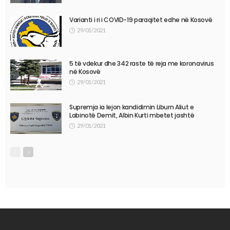
Varianti i ri i COVID-19 paraqitet edhe në Kosovë
29/01/2021
5 të vdekur dhe 342 raste të reja me koronavirus
në Kosovë
29/01/2021
Supremja ia lejon kandidimin Liburn Aliut e
Labinotë Demit, Albin Kurti mbetet jashtë
29/01/2021