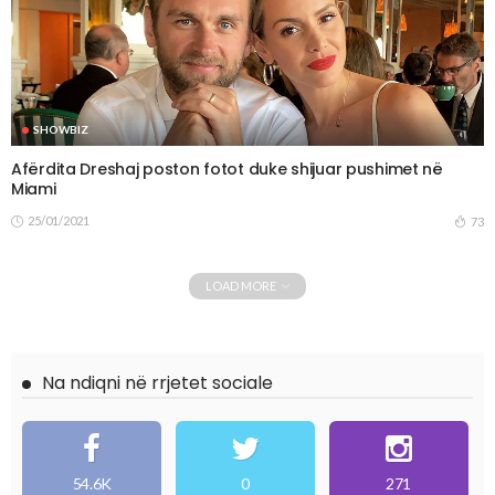
SHOWBIZ
Afërdita Dreshaj poston fotot duke shijuar pushimet në
Miami
25/01/2021
73
LOAD MORE
Na ndiqni në rrjetet sociale
54.6K
0
271