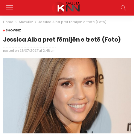
Home
ShowBiz
Jessica Alba pret fëmijën e tretë (Foto)
SHOWBIZ
Jessica Alba pret fëmijën e tretë (Foto)
posted on
18/07/2017 at 2:48 pm