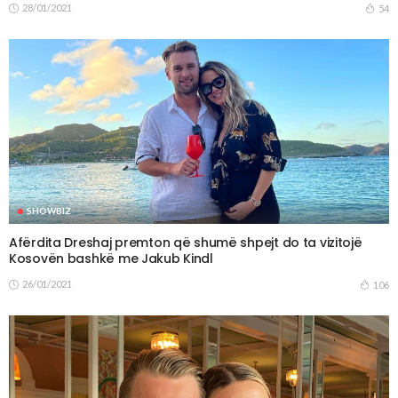
28/01/2021
54
SHOWBIZ
Afërdita Dreshaj premton që shumë shpejt do ta vizitojë
Kosovën bashkë me Jakub Kindl
26/01/2021
106