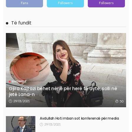
Fans
Followers
Followers
Të fundit
SHOWBIZ
Gjira Kajtazi bëhet nënë për herë të dytë, solli në
jetë Lana-n
29/01/2021
50
Avdullah Hoti mban sot konferencë për media
29/01/2021