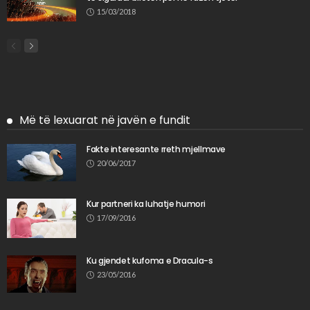
15/03/2018
Më të lexuarat në javën e fundit
Fakte interesante rreth mjellmave
20/06/2017
Kur partneri ka luhatje humori
17/09/2016
Ku gjendet kufoma e Dracula-s
23/05/2016