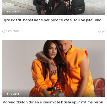
SHOWBIZ
Gjira Kajtazi bëhet nënë për herë të dytë, solli në jetë Lana-
n
29/01/2021
50
SHOWBIZ
Morena zbulon datën e lansimit të bashkëpunimit me Feron