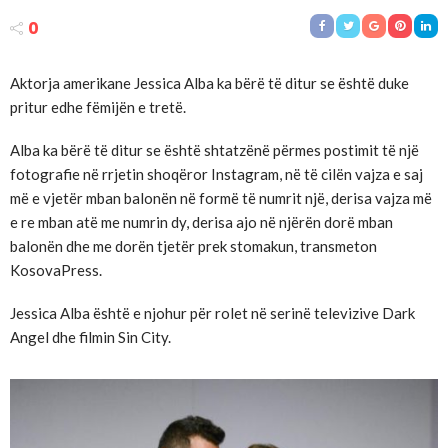
0
Aktorja amerikane Jessica Alba ka bërë të ditur se është duke
pritur edhe fëmijën e tretë.
Alba ka bërë të ditur se është shtatzënë përmes postimit të një
fotografie në rrjetin shoqëror Instagram, në të cilën vajza e saj
më e vjetër mban balonën në formë të numrit një, derisa vajza më
e re mban atë me numrin dy, derisa ajo në njërën dorë mban
balonën dhe me dorën tjetër prek stomakun, transmeton
KosovaPress.
Jessica Alba është e njohur për rolet në serinë televizive Dark
Angel dhe filmin Sin City.