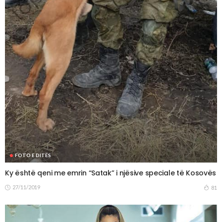
FOTO E DITËS
Ky është qeni me emrin “Satak” i njësive speciale të Kosovës
27/11/2019
81