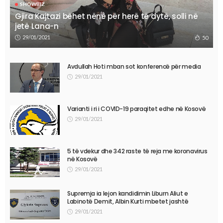
SHOWBIZ
Gjira Kajtazi bëhet nënë për herë të dytë, solli në
jetë Lana-n
29/01/2021
50
Avdullah Hoti mban sot konferencë për media
29/01/2021
Varianti i ri i COVID-19 paraqitet edhe në Kosovë
29/01/2021
5 të vdekur dhe 342 raste të reja me koronavirus
në Kosovë
29/01/2021
Supremja ia lejon kandidimin Liburn Aliut e
Labinotë Demit, Albin Kurti mbetet jashtë
29/01/2021