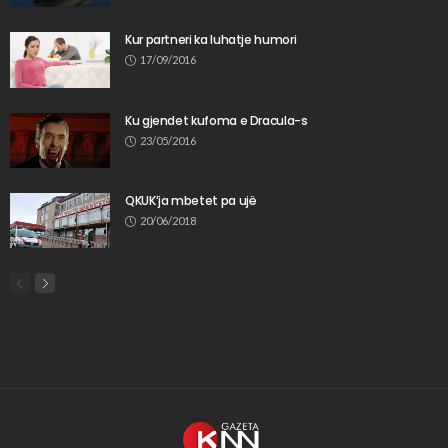
Kur partneri ka luhatje humori
17/09/2016
Ku gjendet kufoma e Dracula-s
23/05/2016
QKUK’ja mbetet pa ujë
20/06/2018