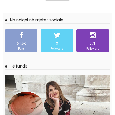
Na ndiqni në rrjetet sociale
54.6K
0
271
Fans
Followers
Followers
Të fundit