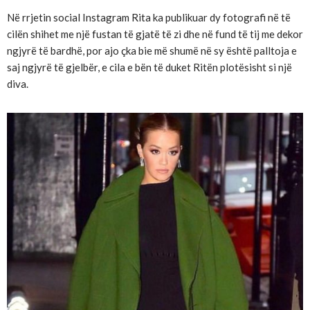
Në rrjetin social Instagram Rita ka publikuar dy fotografi në të
cilën shihet me një fustan të gjatë të zi dhe në fund të tij me dekor
ngjyrë të bardhë, por ajo çka bie më shumë në sy është palltoja e
saj ngjyrë të gjelbër, e cila e bën të duket Ritën plotësisht si një
diva.