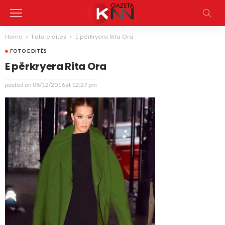
Home
Foto e ditës
E përkryera Rita Ora
FOTO E DITËS
E përkryera Rita Ora
posted on
08/12/2016 at 12:27 pm