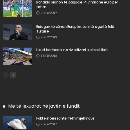
Ronaldo pranon të paguajë 14,7 milionë euro për
tatim
22/06/2017
Erdogan kërcënon Europën: Jeni të sigurtë falë
Turqisë
23/02/2019
Hiqet barrikada, nis rivitalizimi i urës së Ibrit
14/08/2016
Më të lexuarat në javën e fundit
Fakte interesante rreth mjellmave
20/06/2017