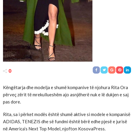
0
Këngëtarja dhe modelja e shumë kompanive të njohura Rita Ora
përveç zërit të mrekullueshëm ajo asnjëherë nuk e lë dukjen e saj
pas dore.
Rita, sa i përket modës është shumë aktive si modele e kompanisë
ADIDAS, TENEZIS dhe së fundmi është bërë edhe pjesë e jurisë
në America’s Next Top Model, njofton KosovaPress.