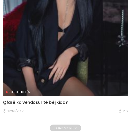
FOTO E DITËS
Çfarë ka vendosur të bëj Kida?
12/01/2017
239
LOAD MORE