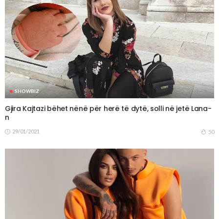
SHOWBIZ
Gjira Kajtazi bëhet nënë për herë të dytë, solli në jetë Lana-
n
29/01/2021
50