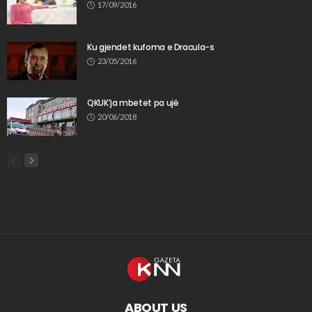
17/09/2016
Ku gjendet kufoma e Dracula-s
23/05/2016
QKUK’ja mbetet pa ujë
20/06/2018
ABOUT US