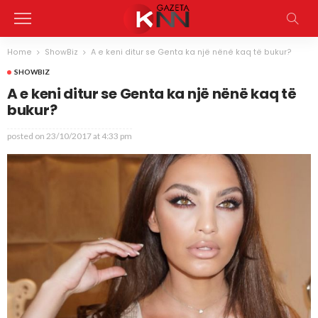
Home
ShowBiz
A e keni ditur se Genta ka një nënë kaq të bukur?
SHOWBIZ
A e keni ditur se Genta ka një nënë kaq të
bukur?
posted on
23/10/2017 at 4:33 pm