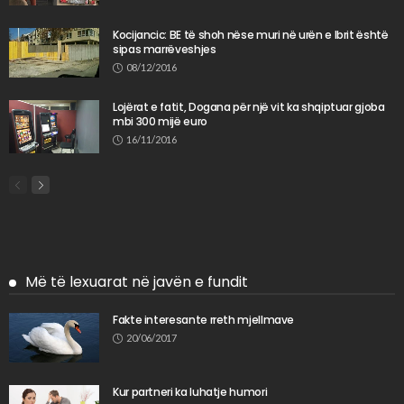
Kocijancic: BE të shoh nëse muri në urën e Ibrit është
sipas marrëveshjes
08/12/2016
Lojërat e fatit, Dogana për një vit ka shqiptuar gjoba
mbi 300 mijë euro
16/11/2016
Më të lexuarat në javën e fundit
Fakte interesante rreth mjellmave
20/06/2017
Kur partneri ka luhatje humori