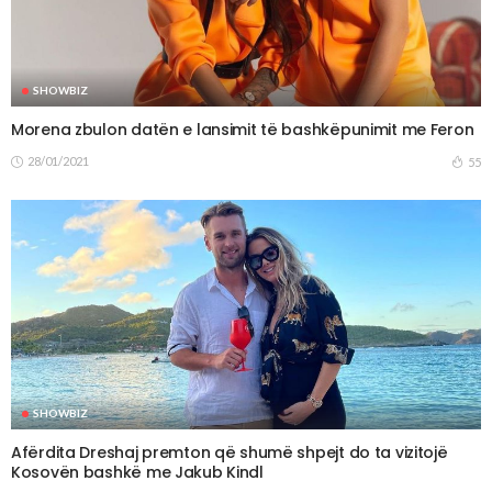
SHOWBIZ
Morena zbulon datën e lansimit të bashkëpunimit me Feron
28/01/2021
55
SHOWBIZ
Afërdita Dreshaj premton që shumë shpejt do ta vizitojë
Kosovën bashkë me Jakub Kindl