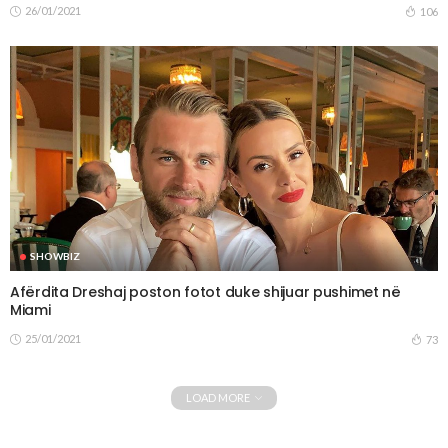
26/01/2021
106
SHOWBIZ
Afërdita Dreshaj poston fotot duke shijuar pushimet në
Miami
25/01/2021
73
LOAD MORE