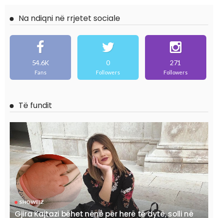
Na ndiqni në rrjetet sociale
54.6K
0
271
Fans
Followers
Followers
Të fundit
SHOWBIZ
Gjira Kajtazi bëhet nënë për herë të dytë, solli në