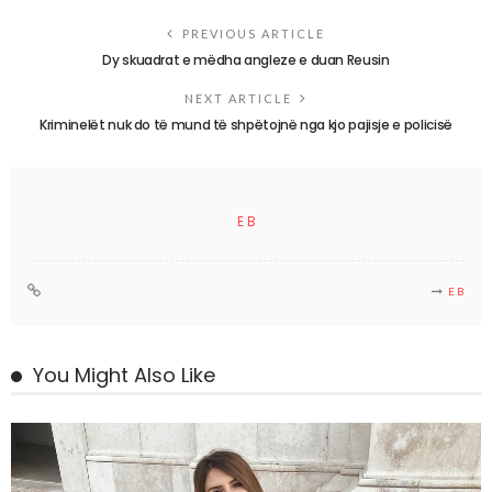
PREVIOUS ARTICLE
Dy skuadrat e mëdha angleze e duan Reusin
NEXT ARTICLE
Kriminelët nuk do të mund të shpëtojnë nga kjo pajisje e policisë
E B
E B
You Might Also Like