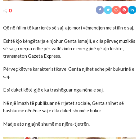
0
Që në fillim të karrierës së saj, ajo mori vëmendjen me stilin e saj.
Është kjo këngëtarja e njohur Genta Ismajli, e cila përveç muzikës
së saj, u veçua edhe për vallëzimin e energjinë që ajo kishte,
transmeton Gazeta Express.
Përveç këtyre karakteristikave, Genta njihet edhe për bukurinë e
saj.
E si duket këtë gjë e ka trashëguar nga nëna e saj.
Në një imazh të publikuar në rrjetet sociale, Genta shihet së
bashku me nënën e saj e cila duket shumë e bukur.
Madje ato ngjajnë shumë me njëra-tjetrën.