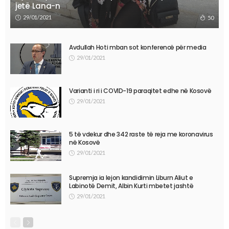
jetë Lana-n
29/01/2021
50
Avdullah Hoti mban sot konferencë për media
29/01/2021
Varianti i ri i COVID-19 paraqitet edhe në Kosovë
29/01/2021
5 të vdekur dhe 342 raste të reja me koronavirus
në Kosovë
29/01/2021
Supremja ia lejon kandidimin Liburn Aliut e
Labinotë Demit, Albin Kurti mbetet jashtë
29/01/2021