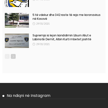
5 të vdekur dhe 342 raste të reja me koronavirus
në Kosovë
29/01/2021
Supremja ia lejon kandidimin Liburn Aliut e
Labinotë Demit, Albin Kurti mbetet jashtë
29/01/2021
Na ndiqni në Instagram