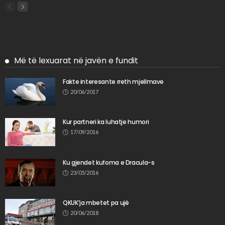
Më të lexuarat në javën e fundit
Fakte interesante rreth mjellmave
20/06/2017
Kur partneri ka luhatje humori
17/09/2016
Ku gjendet kufoma e Dracula-s
23/05/2016
QKUK’ja mbetet pa ujë
20/06/2018