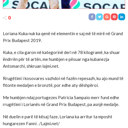
0
Loriana Kuka nuk ka qenë në elementin e saj më të mirë në Grand
Prix Budapest 2019.
Kuka, e cila garon në kategorinë deri në 78 kilogramë, ka shuar
ëndrrën për të artën, me humbjen e pësuar nga kubanezja
Antomarchi, shkruan lajmi.net.
Rrugëtimi i kosovares vazhdoi në fazën repesazh, ku ajo mund të
fitonte medaljen e bronztë, por edhe aty dëshpëroi.
Me humbjen ndaj portugezes Patricia Sampaio merr fund edhe
rrugëtimi i Lorianës në Grand Prix Budapest, pa asnjë medalje.
Në duelin e parë të kësaj faze, Loriana ka arritur ta mposht
hungarezen Fanni . /Lajmi.net/