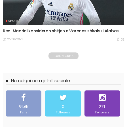
SPORT
Real Madridi konsideron shitjen e Varanes shkaku i Alabas
25/01/2021
32
LOAD MORE
Na ndiqni në rrjetet sociale
54.6K
0
271
Fans
Followers
Followers