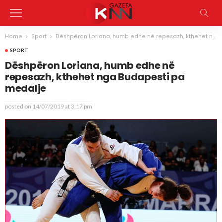
Home
Sport
Dëshpëron Loriana, humb edhe në repesazh, kthehet nga Budapesti pa medalje
SPORT
Dëshpëron Loriana, humb edhe në
repesazh, kthehet nga Budapesti pa
medalje
posted on
14/07/2019 at 3:17 pm