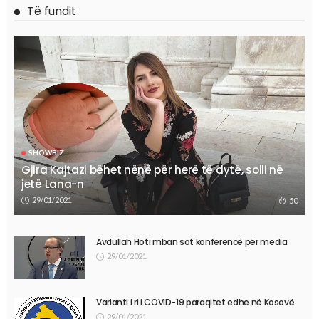
Të fundit
SHOWBIZ
Gjira Kajtazi bëhet nënë për herë të dytë, solli në
jetë Lana-n
29/01/2021
50
Avdullah Hoti mban sot konferencë për media
29/01/2021
Varianti i ri i COVID-19 paraqitet edhe në Kosovë
29/01/2021