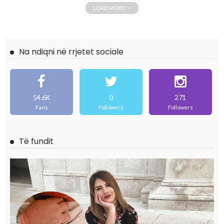
LOAD MORE
Na ndiqni në rrjetet sociale
54.6K
0
271
Fans
Followers
Followers
Të fundit