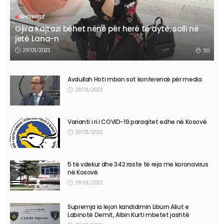
SHOWBIZ
Gjira Kajtazi bëhet nënë për herë të dytë, solli në
jetë Lana-n
29/01/2021
50
Avdullah Hoti mban sot konferencë për media
29/01/2021
Varianti i ri i COVID-19 paraqitet edhe në Kosovë
29/01/2021
5 të vdekur dhe 342 raste të reja me koronavirus
në Kosovë
29/01/2021
Supremja ia lejon kandidimin Liburn Aliut e
Labinotë Demit, Albin Kurti mbetet jashtë