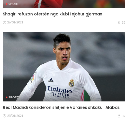
SPORT
Shaqiri refuzon ofertën nga klubi i njohur gjerman
26/01/2021
35
SPORT
Real Madridi konsideron shitjen e Varanes shkaku i Alabas
25/01/2021
32