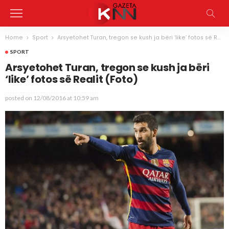
Home
Sport
Arsyetohet Turan, tregon se kush ja bëri ‘like’ fotos së Realit (Foto)
SPORT
Arsyetohet Turan, tregon se kush ja bëri
‘like’ fotos së Realit (Foto)
posted on
12/08/2016 at 10:59 am