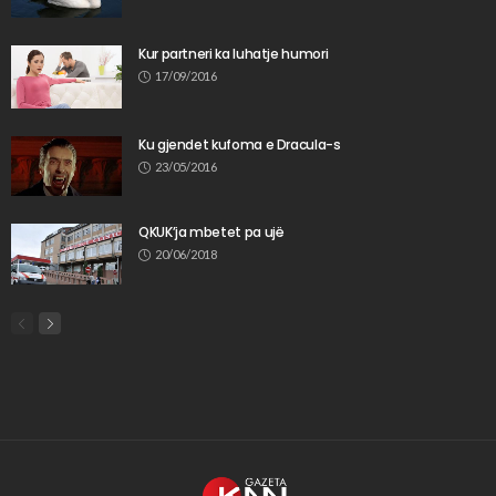
Kur partneri ka luhatje humori
17/09/2016
Ku gjendet kufoma e Dracula-s
23/05/2016
QKUK’ja mbetet pa ujë
20/06/2018