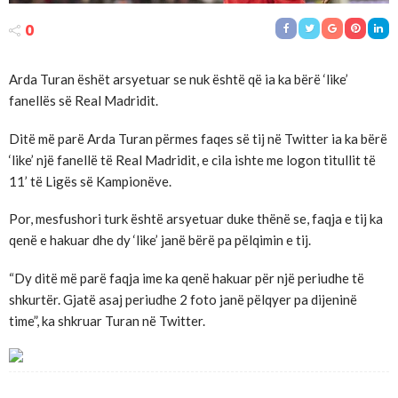
0
Arda Turan ëshët arsyetuar se nuk është që ia ka bërë ‘like’
fanellës së Real Madridit.
Ditë më parë Arda Turan përmes faqes së tij në Twitter ia ka bërë
‘like’ një fanellë të Real Madridit, e cila ishte me logon titullit të
11’ të Ligës së Kampionëve.
Por, mesfushori turk është arsyetuar duke thënë se, faqja e tij ka
qenë e hakuar dhe dy ‘like’ janë bërë pa pëlqimin e tij.
“Dy ditë më parë faqja ime ka qenë hakuar për një periudhe të
shkurtër. Gjatë asaj periudhe 2 foto janë pëlqyer pa dijeninë
time”, ka shkruar Turan në Twitter.