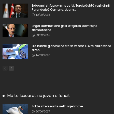
Erdogan i shfaq synimet e tij: Turqia është vazhdimi i
Perandorisë Osmane, duam …
12/02/2018
Engel: Bombat dhe gazi lotsjellës, dëmtojnë
demokracinë
03/09/2016
Bie numri i gjobave në trafik, vetëm 134 të tilla brenda
ditës
16/03/2020
Më të lexuarat në javën e fundit
Fakte interesante rreth mjellmave
20/06/2017