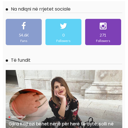
Na ndiqni në rrjetet sociale
54.6K
0
271
Fans
Followers
Followers
Të fundit
SHOWBIZ
Gjira Kajtazi bëhet nënë për herë të dytë, solli në