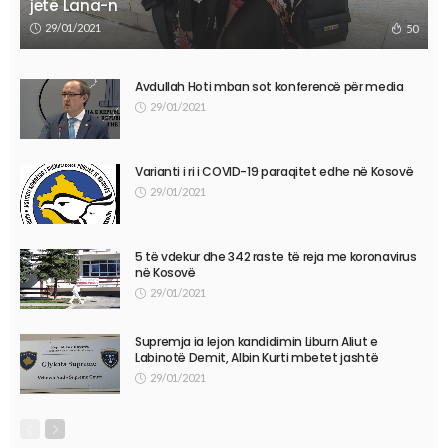
jetë Lana-n
29/01/2021
50
Avdullah Hoti mban sot konferencë për media
29/01/2021
Varianti i ri i COVID-19 paraqitet edhe në Kosovë
29/01/2021
5 të vdekur dhe 342 raste të reja me koronavirus
në Kosovë
29/01/2021
Supremja ia lejon kandidimin Liburn Aliut e
Labinotë Demit, Albin Kurti mbetet jashtë
29/01/2021