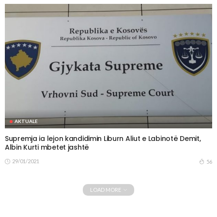
AKTUALE
Supremja ia lejon kandidimin Liburn Aliut e Labinotë Demit,
Albin Kurti mbetet jashtë
29/01/2021
56
LOAD MORE