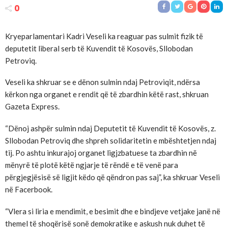
0
Kryeparlamentari Kadri Veseli ka reaguar pas sulmit fizik të
deputetit liberal serb të Kuvendit të Kosovës, Sllobodan
Petroviq.
Veseli ka shkruar se e dënon sulmin ndaj Petroviqit, ndërsa
kërkon nga organet e rendit që të zbardhin këtë rast, shkruan
Gazeta Express.
“Dënoj ashpër sulmin ndaj Deputetit të Kuvendit të Kosovës, z.
Sllobodan Petroviq dhe shpreh solidaritetin e mbështetjen ndaj
tij. Po ashtu inkurajoj organet ligjzbatuese ta zbardhin në
mënyrë të plotë këtë ngjarje të rëndë e të venë para
përgjegjësisë së ligjit këdo që qëndron pas saj”, ka shkruar Veseli
në Facerbook.
“Vlera si liria e mendimit, e besimit dhe e bindjeve vetjake janë në
themel të shoqërisë sonë demokratike e askush nuk duhet të