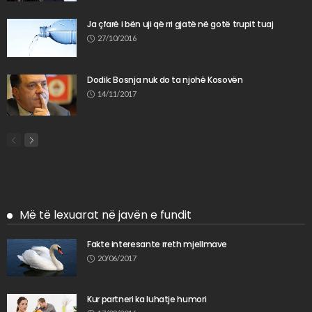
Ja çfarë i bën uji që rri gjatë në gotë trupit tuaj
27/10/2016
Dodik: Bosnja nuk do ta njohë Kosovën
14/11/2017
Më të lexuarat në javën e fundit
Fakte interesante rreth mjellmave
20/06/2017
Kur partneri ka luhatje humori