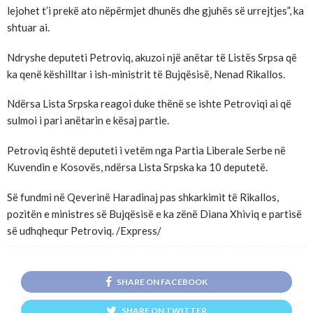
lejohet t’i prekë ato nëpërmjet dhunës dhe gjuhës së urrejtjes”, ka
shtuar ai.
Ndryshe deputeti Petroviq, akuzoi një anëtar të Listës Srpsa që
ka qenë këshilltar i ish-ministrit të Bujqësisë, Nenad Rikallos.
Ndërsa Lista Srpska reagoi duke thënë se ishte Petroviqi ai që
sulmoi i pari anëtarin e kësaj partie.
Petroviq është deputeti i vetëm nga Partia Liberale Serbe në
Kuvendin e Kosovës, ndërsa Lista Srpska ka 10 deputetë.
Së fundmi në Qeverinë Haradinaj pas shkarkimit të Rikallos,
pozitën e ministres së Bujqësisë e ka zënë Diana Xhiviq e partisë
së udhqhequr Petroviq. /Express/
SHARE ON FACEBOOK
SHARE ON TWITTER