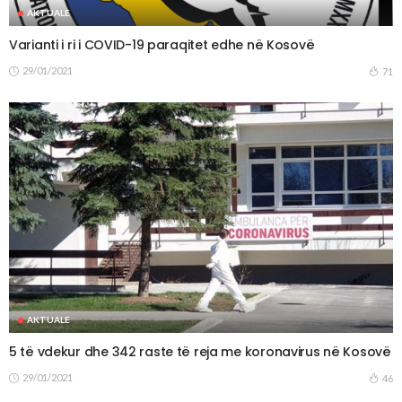
AKTUALE
Varianti i ri i COVID-19 paraqitet edhe në Kosovë
29/01/2021
71
AKTUALE
5 të vdekur dhe 342 raste të reja me koronavirus në Kosovë
29/01/2021
46