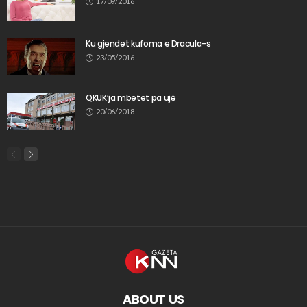
17/09/2016
Ku gjendet kufoma e Dracula-s
23/05/2016
QKUK’ja mbetet pa ujë
20/06/2018
ABOUT US