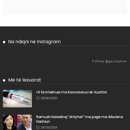
Na ndiqni në Instagram
Follow @gazetaknn
Më të lexuarat
14 të infektuar me Koronavirus në Vushtrri
03/06/2020
Ramush Haradinaj “shtyhet” me pagë me Albulena
Haxhiun
24/03/2018