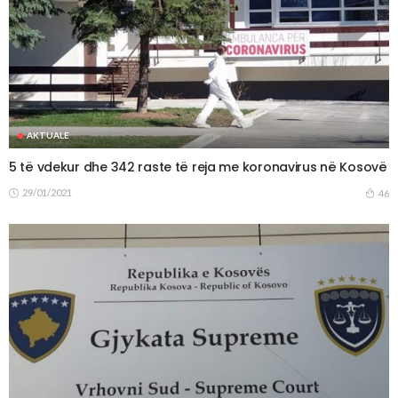
AKTUALE
5 të vdekur dhe 342 raste të reja me koronavirus në Kosovë
29/01/2021
46