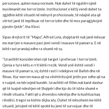
personave, quhen masa normale. Nuk duhet të ngatërrojmë
myslimanët me terrorizmin. Institucionet e këtij vendi duhet ta
zgjidhin këtë situatë në mënyrë profesionale, të ndajnë ata që
vërtet janë të implikuar në terrorizëm dhe të mos paragjykojnë
pjesën tjetër”, tha Klosi.
Sipas drejtorit të “Mapo”, Alfred Lela, shqiptarët nuk janë mësuar
me marrjen e masave pasi jemi vendi i masave të pamarra. E në
këtë rast prandaj edhe ra shumë në sy.
“Izraelitët konsiderohen një target i preferuar i terrorizmit.
Qenia e tyre këtu e rrit këtë rrezik. Vendi ynë është vendi i
masave të pamarra, siç është rasti i vdekjeve në Ballsh dhe në
Rinas. Kur merren masa që na vështirësojnë jetën por edhe që na
e ruajnë, ne kërcejmë kundër. Izraelitët në fillim nuk kanë dashur
që të luajnë ndeshjen në Shqipëri dhe kjo do të ishte shumë e
rëndë situata. Fakti që u zhvendos ndeshja dhe iu kushtua kaq
rëndësi, tregoi se kishte diçka aty. Duhet të mësohemi me këtë
situatë, jetojmë në këtë epokë ku jemi të survejuar dhe të