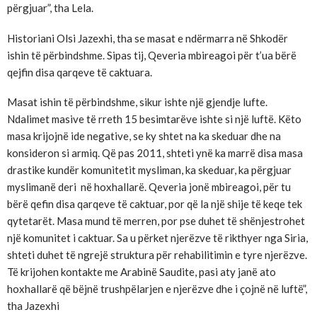
përgjuar”, tha Lela.
Historiani Olsi Jazexhi, tha se masat e ndërmarra në Shkodër
ishin të përbindshme. Sipas tij, Qeveria mbireagoi për t’ua bërë
qejfin disa qarqeve të caktuara.
Masat ishin të përbindshme, sikur ishte një gjendje lufte.
Ndalimet masive të rreth 15 besimtarëve ishte si një luftë. Këto
masa krijojnë ide negative, se ky shtet na ka skeduar dhe na
konsideron si armiq. Që pas 2011, shteti ynë ka marrë disa masa
drastike kundër komunitetit mysliman, ka skeduar, ka përgjuar
myslimanë deri në hoxhallarë. Qeveria jonë mbireagoi, për tu
bërë qefin disa qarqeve të caktuar, por që la një shije të keqe tek
qytetarët. Masa mund të merren, por pse duhet të shënjestrohet
një komunitet i caktuar. Sa u përket njerëzve të rikthyer nga Siria,
shteti duhet të ngrejë struktura për rehabilitimin e tyre njerëzve.
Të krijohen kontakte me Arabinë Saudite, pasi aty janë ato
hoxhallarë që bëjnë trushpëlarjen e njerëzve dhe i çojnë në luftë”,
tha Jazexhi