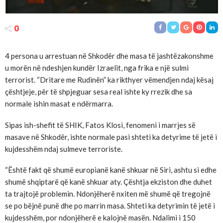
0
4 persona u arrestuan në Shkodër dhe masa të jashtëzakonshme
u morën në ndeshjen kundër Izraelit, nga frika e një sulmi
terrorist. “Dritare me Rudinën” ka rikthyer vëmendjen ndaj kësaj
çështjeje, për të shpjeguar sesa real ishte ky rrezik dhe sa
normale ishin masat e ndërmarra.
Sipas ish-shefit të SHIK, Fatos Klosi, fenomeni i marrjes së
masave në Shkodër, ishte normale pasi shteti ka detyrime të jetë i
kujdesshëm ndaj sulmeve terroriste.
“Është fakt që shumë europianë kanë shkuar në Siri, ashtu si edhe
shumë shqiptarë që kanë shkuar aty. Çështja ekziston dhe duhet
ta trajtojë problemin. Ndonjëherë nxiten më shumë që tregojnë
se po bëjnë punë dhe po marrin masa. Shteti ka detyrimin të jetë i
kujdesshëm, por ndonjëherë e kalojnë masën. Ndalimi i 150