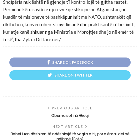
Shqipëria nuk është në gjendje t’i kontrollojë të gjitha rastet.
Përmend këtu rastin e njerëzve që shkojnë në Afganistan, në
kuadër të misioneve të bashkëpunimit me NATO, ushtarakët që
rikthehen, konvertohen si myslimanë dhe praktikantë të besimit,
kur atje kanë shkuar nga Ministria e Mbrojtjes dhe jo në emër të
fesë”, tha Zyla. /Dritare.net/
SHARE ON FACEBOOK
SHARE ON TWITTER
PREVIOUS ARTICLE
Obama sot në Greqi
NEXT ARTICLE
Babai luan dëshiron të ndëshkojë të voglin e tij, por e ëma i del në
ndihmë (Foto)