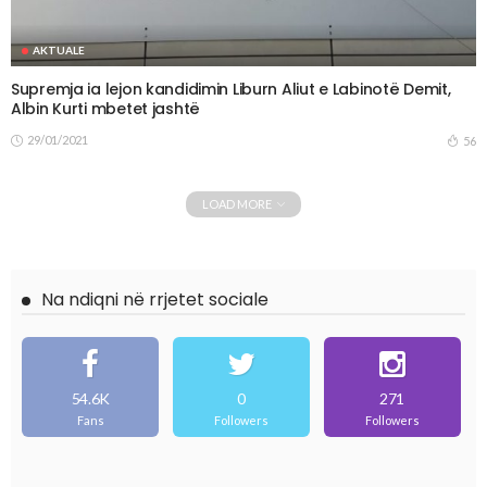
AKTUALE
Supremja ia lejon kandidimin Liburn Aliut e Labinotë Demit,
Albin Kurti mbetet jashtë
29/01/2021
56
LOAD MORE
Na ndiqni në rrjetet sociale
54.6K
0
271
Fans
Followers
Followers