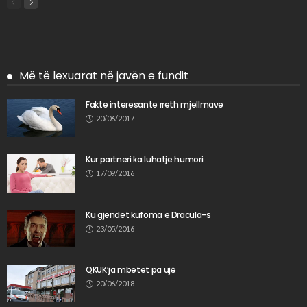
Më të lexuarat në javën e fundit
Fakte interesante rreth mjellmave
20/06/2017
Kur partneri ka luhatje humori
17/09/2016
Ku gjendet kufoma e Dracula-s
23/05/2016
QKUK’ja mbetet pa ujë
20/06/2018