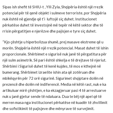
Sipas ish shefit të SHIU-t , Ylli Zyla, Shqipëria është një rrezik
potencial për të qenë objekt i sulmeve terroriste, por Shqipëria
nuk është në gjendje që t’i luftojë siç duhet. Institucionet
përkatëse duhet të investojnë më tepër në këtë sektor dhe të
rrisin përgatitjen e njerëzve dhe pajisjen e tyre siç duhet.
“Kjo çështje u hiperbolizua shumë, prej masave ekstreme që u
morën. Shqipëria është një rrezik potencial. Masat duhet të ishin
proporcionale. Shërbimet e sigurisë nuk janë të përgatitura për
një sulm asimetrik. Së pari është shkelja e të drejtave të njeriut.
Shërbimi i Sigurisë duhet të kenë kujdes, të mos e kthejnë në
bumerang. Shërbimet izraelite ishin ata që zotëruan dhe
mbikëqyrën për 72 orë sigurinë. Sigurimet shqiptare dolën në
prezencë dhe dolën në indiferencë. Media në këtë rast, nuk e ka
artikuluar mirë çështjen, e ka ekzagjeruar pasi 4 të arrestuarve
nuk u janë gjetur sende të ndaluara. Dua te bëj një apel që të
merren masa nga institucionet përkatëse në kuadër të zhvillimit
dhe sofistikimit të pajisjeve dhe mënyrave të survejimit.