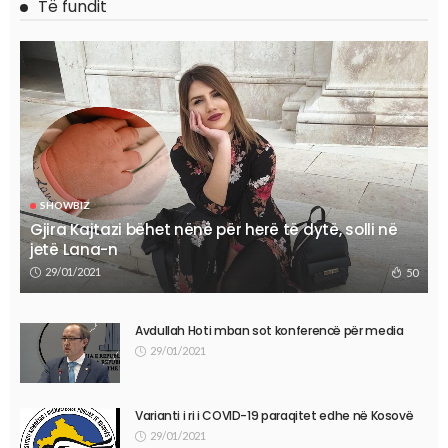
Të fundit
SHOWBIZ
Gjira Kajtazi bëhet nënë për herë të dytë, solli në
jetë Lana-n
29/01/2021
50
Avdullah Hoti mban sot konferencë për media
29/01/2021
Varianti i ri i COVID-19 paraqitet edhe në Kosovë
29/01/2021