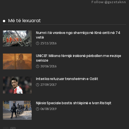
Follow @gazetaknn
Më të lexuarat
Numri i të vrarëve nga shembja në Kinë arriti në 74
vetë
25/11/2016
UNICEF: Miliona fëmijë irakianë përballen me rreziqe
serioze
30/06/2016
Interi ka refuzuar transferimin e Ozilit
27/09/2017
Njësia Speciale bastis shtëpinë e Ivan Ristiqit
06/08/2019