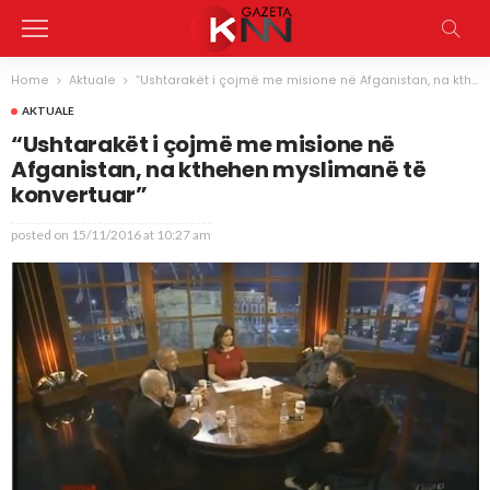
Home
Aktuale
“Ushtarakët i çojmë me misione në Afganistan, na kthehen myslimanë të konvertuar”
AKTUALE
“Ushtarakët i çojmë me misione në
Afganistan, na kthehen myslimanë të
konvertuar”
posted on
15/11/2016 at 10:27 am