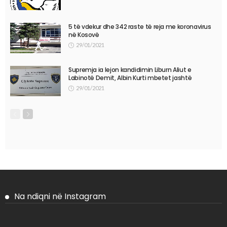
5 të vdekur dhe 342 raste të reja me koronavirus
në Kosovë
29/01/2021
Supremja ia lejon kandidimin Liburn Aliut e
Labinotë Demit, Albin Kurti mbetet jashtë
29/01/2021
Na ndiqni në Instagram