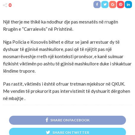
0
Një therje me thikë ka ndodhur dje pas mesnatës në rrugën
Rrugën e “Carralevës” në Prishtinë.
Nga Policia e Kosovës bëhet e ditur se janë arrestuar dy të
dyshuar të gjinisë mashkullore, pasi që të njëjtit pas një
mosmarrëveshje rreth një konteksti pronësor, e kanë sulmuar
fizikisht viktimën po ashtu të gjinisë mashkullore duke i shkaktuar
lëndime trupore.
Pas rastit, viktimës i është ofruar tretman mjekësor në QKUK.
Me vendim të prokurorit pas intervistimit të dyshuarit dërgohen
në mbajtje .
SHARE ON FACEBOOK
SHARE ON TWITTER