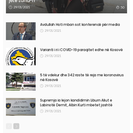
jetë Lana-n
29/01/2021
50
Avdullah Hoti mban sot konferencë për media
29/01/2021
Varianti i ri i COVID-19 paraqitet edhe në Kosovë
29/01/2021
5 të vdekur dhe 342 raste të reja me koronavirus
në Kosovë
29/01/2021
Supremja ia lejon kandidimin Liburn Aliut e
Labinotë Demit, Albin Kurti mbetet jashtë
29/01/2021