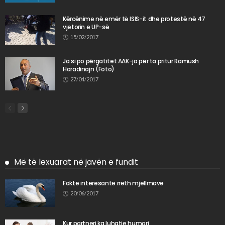
Kërcënime në emër të ISIS-it dhe protestë në 47
vjetorin e UP-së
15/02/2017
Ja si po përgatitet AAK-ja për ta pritur Ramush
Haradinajn (Foto)
27/04/2017
Më të lexuarat në javën e fundit
Fakte interesante rreth mjellmave
20/06/2017
Kur partneri ka luhatje humori