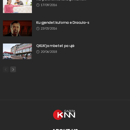
17/09/2016
Ku gjendet kufoma e Dracula-s
23/05/2016
QKUK’ja mbetet pa ujë
20/06/2018