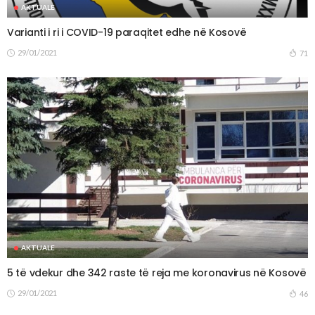
AKTUALE
Varianti i ri i COVID-19 paraqitet edhe në Kosovë
29/01/2021
71
AKTUALE
5 të vdekur dhe 342 raste të reja me koronavirus në Kosovë
29/01/2021
46