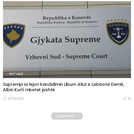
AKTUALE
Supremja ia lejon kandidimin Liburn Aliut e Labinotë Demit,
Albin Kurti mbetet jashtë
29/01/2021
56
LOAD MORE