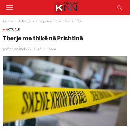
Home
Aktuale
Therje me thikë në Prishtinë
AKTUALE
Therje me thikë në Prishtinë
posted on
05/06/2018 at 11:36 am