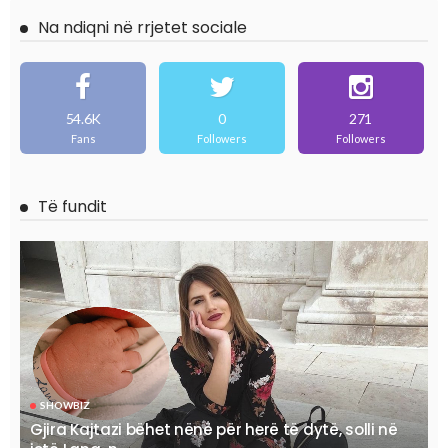
Na ndiqni në rrjetet sociale
54.6K
0
271
Fans
Followers
Followers
Të fundit
SHOWBIZ
Gjira Kajtazi bëhet nënë për herë të dytë, solli në