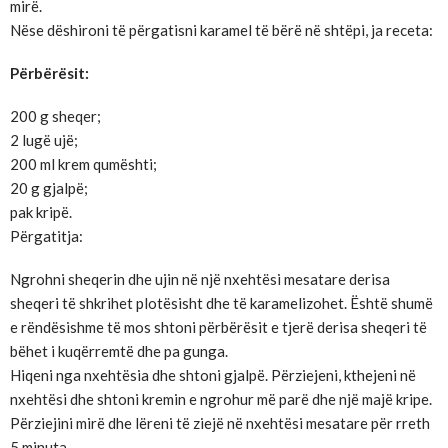
mirë.
Nëse dëshironi të përgatisni karamel të bërë në shtëpi, ja receta:
Përbërësit:
200 g sheqer;
2 lugë ujë;
200 ml krem qumështi;
20 g gjalpë;
pak kripë.
Përgatitja:
Ngrohni sheqerin dhe ujin në një nxehtësi mesatare derisa
sheqeri të shkrihet plotësisht dhe të karamelizohet. Është shumë
e rëndësishme të mos shtoni përbërësit e tjerë derisa sheqeri të
bëhet i kuqërremtë dhe pa gunga.
Hiqeni nga nxehtësia dhe shtoni gjalpë. Përziejeni, kthejeni në
nxehtësi dhe shtoni kremin e ngrohur më parë dhe një majë kripe.
Përziejini mirë dhe lëreni të ziejë në nxehtësi mesatare për rreth
5 minuta.