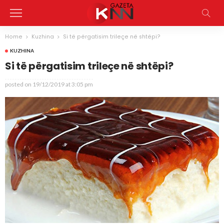
Home
Kuzhina
Si të përgatisim trileçe në shtëpi?
KUZHINA
Si të përgatisim trileçe në shtëpi?
posted on
19/12/2019 at 3:05 pm