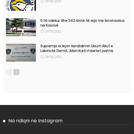
29/01/2021
5 të vdekur dhe 342 raste të reja me koronavirus
në Kosovë
29/01/2021
Supremja ia lejon kandidimin Liburn Aliut e
Labinotë Demit, Albin Kurti mbetet jashtë
29/01/2021
Na ndiqni në Instagram