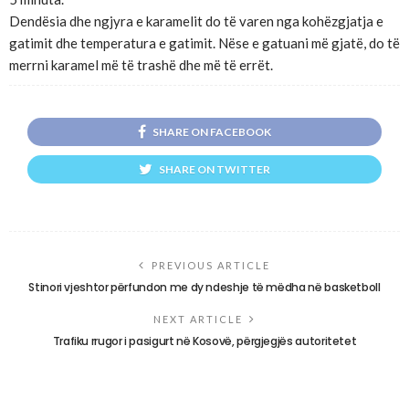
Dendësia dhe ngjyra e karamelit do të varen nga kohëzgjatja e
gatimit dhe temperatura e gatimit. Nëse e gatuani më gjatë, do të
merrni karamel më të trashë dhe më të errët.
SHARE ON FACEBOOK
SHARE ON TWITTER
PREVIOUS ARTICLE
Stinori vjeshtor përfundon me dy ndeshje të mëdha në basketboll
NEXT ARTICLE
Trafiku rrugor i pasigurt në Kosovë, përgjegjës autoritetet