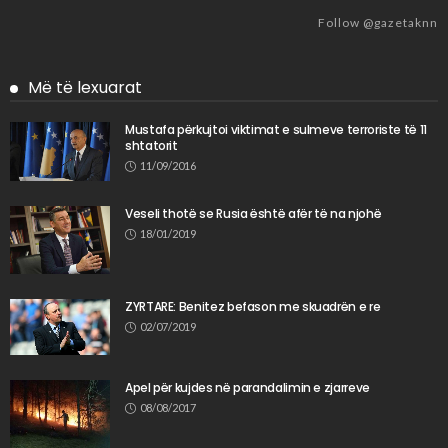
Follow @gazetaknn
Më të lexuarat
Mustafa përkujtoi viktimat e sulmeve terroriste të 11
shtatorit
11/09/2016
Veseli thotë se Rusia është afër të na njohë
18/01/2019
ZYRTARE: Benitez befason me skuadrën e re
02/07/2019
Apel për kujdes në parandalimin e zjarreve
08/08/2017