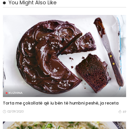
You Might Also Like
KUZHINA
Torta me çokollatë që iu bën të humbni peshë, ja receta
02/09/2020
69