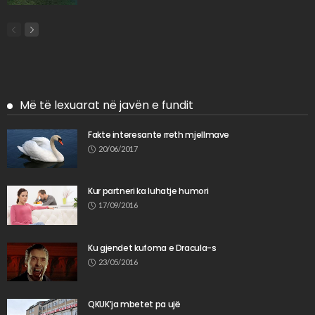
Më të lexuarat në javën e fundit
Fakte interesante rreth mjellmave
20/06/2017
Kur partneri ka luhatje humori
17/09/2016
Ku gjendet kufoma e Dracula-s
23/05/2016
QKUK’ja mbetet pa ujë