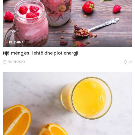
KUZHINA
Një mëngjes i lehtë dhe plot energji
06/04/2020
95