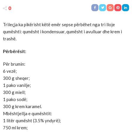
0
Trileçja ka pikërisht këtë emër sepse përbëhet nga tri lloje
qumështi: qumësht i kondensuar, qumësht i avulluar dhe krem i
trashë.
Përbërësit:
Për brumin:
6 vezë;
300 g sheqer;
1 pako vanilje;
300 g miell;
1 pako sodë;
300 g krem karamel.
Mbështjellja e qumështit:
1 litër qumësht (3.5% yndyrë);
750 ml krem;