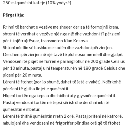
250 ml qumësht kafeje (10% yndyrë).
Përgatitja:
Rrihni të bardhat e vezëve me sheqer derisa të formojnë krem,
shtoni të verdhat e vezëve një nga një dhe vazhdoni t’i përzieni
për t’i njëtrajtësuar, transmeton Klan Kosova.
Shtoni miellin së bashku me sodën dhe vazhdoni përzierjen.
Derdheni përzierjen në një tavë të pluhrosur me miell dhe gjalpë.
Vendoseni të piqet në furrën e parangrohur në 200 gradë Celsius
për 10 minuta, pastaj ulni temperaturën në 180 gradë Celsius dhe
piqeni për 20 minuta.
Lëreni të ftohet (por jo shumë, duhet të jetë e vakët). Ndërkohë
përzieni të gjitha llojet e qumështit.
Hiqeni tortën nga tepsia dhe hidhni aty gjysmën e qumështit.
Pastaj vendosni tortën në tepsi sërish dhe derdhni mbi të
qumështin e mbetur.
Lëreni të thithë qumështin rreth 2 orë. Pastaj priteni në katrorë,
mbulojeni dhe vendoseni në frigorifer për disa orë që të ftohet