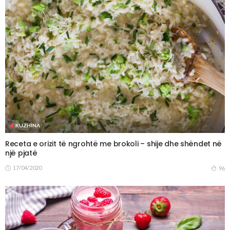
KUZHINA
Receta e orizit të ngrohtë me brokoli – shije dhe shëndet në
një pjatë
17/04/2020
96