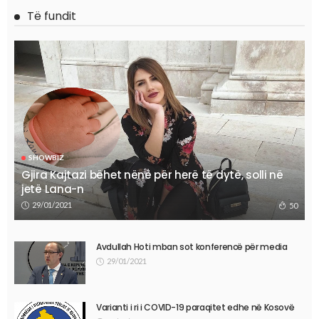
Të fundit
SHOWBIZ
Gjira Kajtazi bëhet nënë për herë të dytë, solli në
jetë Lana-n
29/01/2021
50
Avdullah Hoti mban sot konferencë për media
29/01/2021
Varianti i ri i COVID-19 paraqitet edhe në Kosovë