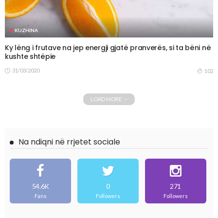
KUZHINA
Ky lëng i frutave na jep energji gjatë pranverës, si ta bëni në
kushte shtëpie
31/03/2020
102
LOAD MORE
Na ndiqni në rrjetet sociale
54.6K
0
271
Fans
Followers
Followers