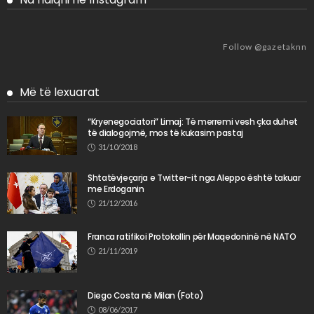
Follow @gazetaknn
Më të lexuarat
“Kryenegociatori” Limaj: Të merremi vesh çka duhet
të dialogojmë, mos të kukasim pastaj
31/10/2018
Shtatëvjeçarja e Twitter-it nga Aleppo është takuar
me Erdoganin
21/12/2016
Franca ratifikoi Protokollin për Maqedoninë në NATO
21/11/2019
Diego Costa në Milan (Foto)
08/06/2017