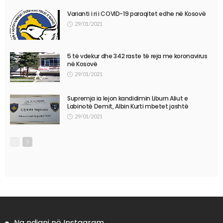
Varianti i ri i COVID-19 paraqitet edhe në Kosovë
29/01/2021
5 të vdekur dhe 342 raste të reja me koronavirus
në Kosovë
29/01/2021
Supremja ia lejon kandidimin Liburn Aliut e
Labinotë Demit, Albin Kurti mbetet jashtë
29/01/2021
Na ndiqni në Instagram