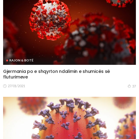
RAJON & BOTË
Gjermania po e shqyrton ndalimin e shumicës së
fluturimeve
27/01/2021
37