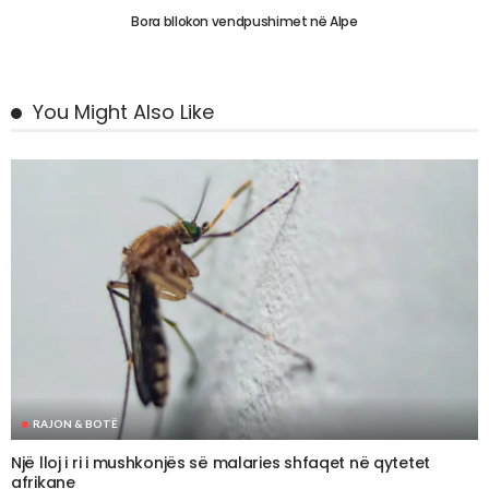
Bora bllokon vendpushimet në Alpe
You Might Also Like
RAJON & BOTË
Një lloj i ri i mushkonjës së malaries shfaqet në qytetet
afrikane