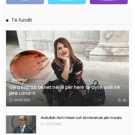
Të fundit
SHOWBIZ
Gjira Kajtazi bëhet nënë për herë të dytë, solli në
jetë Lana-n
29/01/2021
50
Avdullah Hoti mban sot konferencë për media
29/01/2021