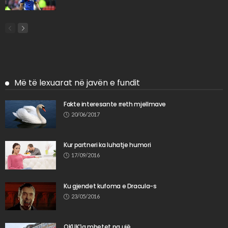
Më të lexuarat në javën e fundit
Fakte interesante rreth mjellmave
20/06/2017
Kur partneri ka luhatje humori
17/09/2016
Ku gjendet kufoma e Dracula-s
23/05/2016
QKUK’ja mbetet pa ujë