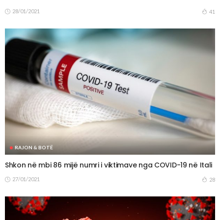
28/01/2021
41
RAJON & BOTË
Shkon në mbi 86 mijë numri i viktimave nga COVID-19 në Itali
27/01/2021
28