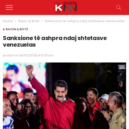
Home
Rajon & Botë
Sanksione të ashpra ndaj shtetasve venezuelas
RAJON & BOTË
Sanksione të ashpra ndaj shtetasve
venezuelas
posted on
06/01/2018 at 8:50 am