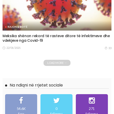
RAJON & BOTË
Meksika shënon rekord të rasteve ditore të infektimeve dhe
vdekjeve nga Covid-19
22/01/2021
33
LOAD MORE
Na ndiqni në rrjetet sociale
54.6K
0
271
Fans
Followers
Followers