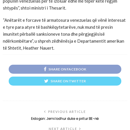
popullin venezuelas për të izoluar edhe më tepër këtë regjim
shtypës”, shtoi ministri i Thesarit.
“Anëtarët e forcave të armatosura venezuelas që vënë interesat
e tyre para atyre të bashkëqytetarëve, nuk mund të presin
imunitet përballë sanksioneve tona dhe përgjegjësisë
ndërkombëtare”, u shpreh zëdhënësja e Departamentit amerikan
të Shtetit, Heather Nauert.
SHARE ON FACEBOOK
SHARE ON TWITTER
PREVIOUS ARTICLE
Erdogan: Jemi lodhur duke e pritur BE-në
NEXT ARTICLE