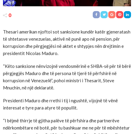
0
Thesari amerikan njoftoi sot sanksione kundër katër gjeneratash
të shtetasve venezuelas, aktivë në punë apo në pension, për
korrupsion dhe përgjegjësi në aktet e shtypjes nën drejtimin e
presidentit Nicolas Maduro.
“Këto sanksione nënvizojnë vendosmërinë e SHBA-së për të bërë
përgjegjës Maduro dhe të persona të tjerë të përfshirë në
korrupsion në Venezuelë”, pohoi ministri i Thesarit, Steve
Mnuchin, në një deklaratë.
Presidenti Maduro dhe rrethi i tij i ngushtë, vijojnë të vënë
interesat e tyre para atyre të popullit.
“I bëjmë thirrje të gjitha palëve të përfshira dhe partnerëve
ndërkombëtare në botë, për tu bashkuar me ne për të mbështetur