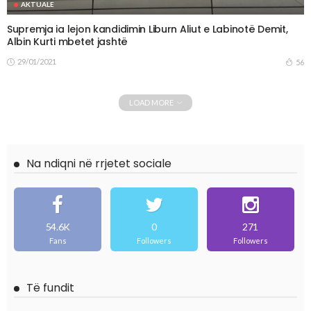
AKTUALE
Supremja ia lejon kandidimin Liburn Aliut e Labinotë Demit,
Albin Kurti mbetet jashtë
29/01/2021
56
LOAD MORE
Na ndiqni në rrjetet sociale
54.6K
0
271
Fans
Followers
Followers
Të fundit