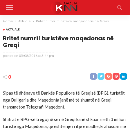
Home
Aktuale
Rritet numri i turistëve maqedonas në Greqi
AKTUALE
Rritet numri i turistëve maqedonas në
Greqi
posted on
05/08/2016 at 3:44 pm
0
Sipas të dhënave të Bankës Popullore të Greqisë (BPG), turistët
nga Bullgaria dhe Maqedonia janë më të shumtë në Greqi,
transmeton Telegrafi Maqedoni.
Shifrat e BPG-së tregojnë se në Greqi kanë shkuar rreth 3 milion
turistë nga Maqedonia, që është një rritje e madhe, krahasuar me