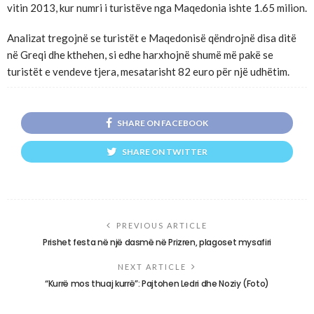
vitin 2013, kur numri i turistëve nga Maqedonia ishte 1.65 milion.
Analizat tregojnë se turistët e Maqedonisë qëndrojnë disa ditë
në Greqi dhe kthehen, si edhe harxhojnë shumë më pakë se
turistët e vendeve tjera, mesatarisht 82 euro për një udhëtim.
SHARE ON FACEBOOK
SHARE ON TWITTER
PREVIOUS ARTICLE
Prishet festa në një dasmë në Prizren, plagoset mysafiri
NEXT ARTICLE
“Kurrë mos thuaj kurrë”: Pajtohen Ledri dhe Noziy (Foto)