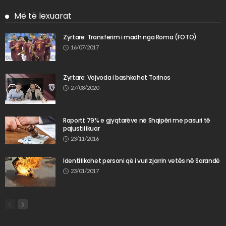
Më të lexuarat
Zyrtare: Transferim i madh nga Roma (FOTO)
16/07/2017
Zyrtare: Vojvoda i bashkohet Torinos
27/08/2020
Raporti: 79% e gjyqtarëve në Shqipëri me pasuri të
pajustifikuar
23/11/2016
Identifikohet personi që i vuri zjarrin vetës në Sarandë
23/01/2017