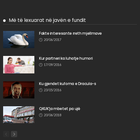
Më të lexuarat në javën e fundit
Fakte interesante rreth mjellmave
20/06/2017
Kur partneri ka luhatje humori
17/09/2016
Ku gjendet kufoma e Dracula-s
23/05/2016
QKUK’ja mbetet pa ujë
20/06/2018