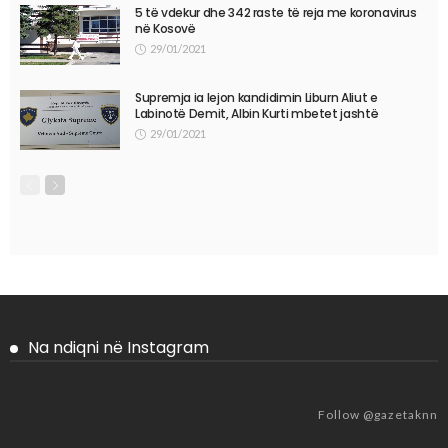
5 të vdekur dhe 342 raste të reja me koronavirus
në Kosovë
29/01/2021
Supremja ia lejon kandidimin Liburn Aliut e
Labinotë Demit, Albin Kurti mbetet jashtë
29/01/2021
Na ndiqni në Instagram
Follow @gazetaknn