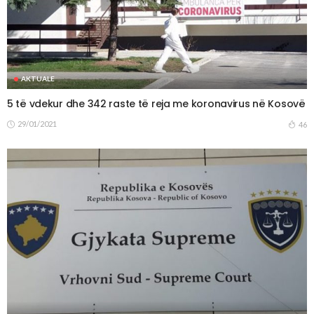
AKTUALE
5 të vdekur dhe 342 raste të reja me koronavirus në Kosovë
29/01/2021
46