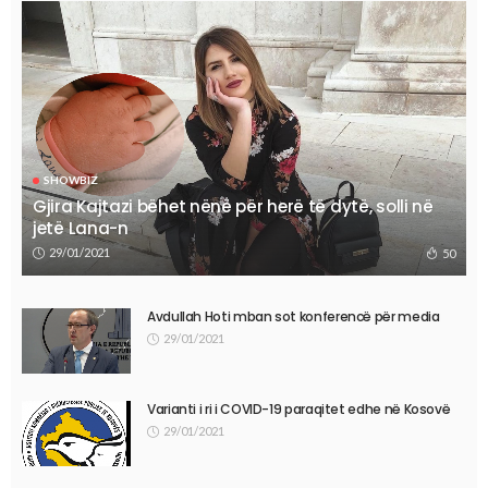
SHOWBIZ
Gjira Kajtazi bëhet nënë për herë të dytë, solli në
jetë Lana-n
29/01/2021
50
Avdullah Hoti mban sot konferencë për media
29/01/2021
Varianti i ri i COVID-19 paraqitet edhe në Kosovë
29/01/2021