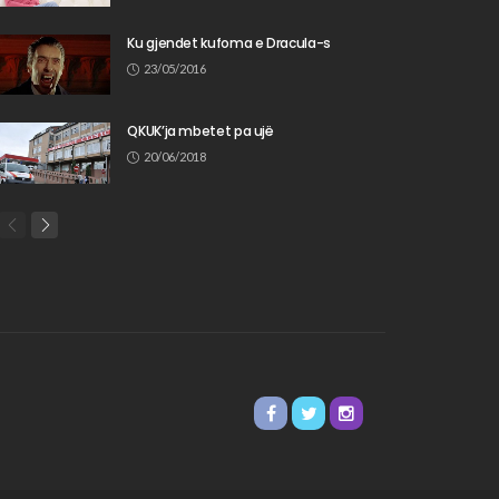
Ku gjendet kufoma e Dracula-s
23/05/2016
QKUK’ja mbetet pa ujë
20/06/2018