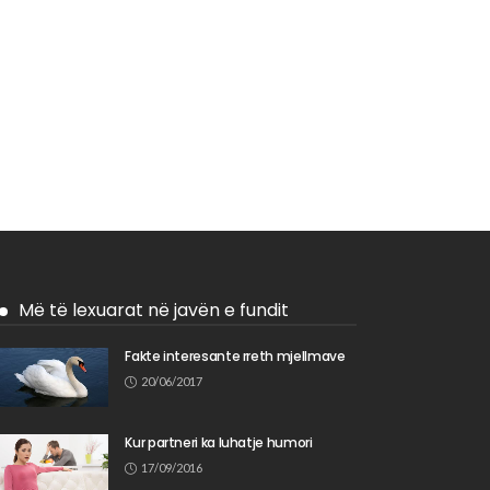
Më të lexuarat në javën e fundit
Fakte interesante rreth mjellmave
20/06/2017
Kur partneri ka luhatje humori
17/09/2016