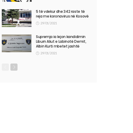
5 të vdekur dhe 342 raste të
reja me koronavirus në Kosovë
29/01/2021
Supremja ia lejon kandidimin
Liburn Aliut e Labinotë Demit,
Albin Kurti mbetet jashtë
29/01/2021