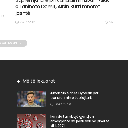
e Labinotë Demit, Albin Kurti mbetet
jashtë
46
29/01/2021
56
LOAD MORE
Më të lexuarat
Juventus e shet Dybalan për
transferimin e top lojtarit
n
07/01/2019
Irani do ta mbajë gjendjen
emergjente së paku deri në janar të
vitit 2021