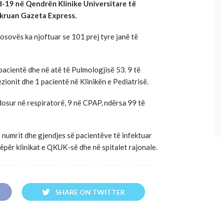
d-19 në Qendrën Klinike Universitare të
hkruan Gazeta Express.
Kosovës ka njoftuar se 101 prej tyre janë të
pacientë dhe në atë të Pulmologjisë 53. 9 të
zionit dhe 1 pacientë në Klinikën e Pediatrisë.
ndosur në respiratorë, 9 në CPAP, ndërsa 99 të
ë numrit dhe gjendjes së pacientëve të infektuar
nëpër klinikat e QKUK-së dhe në spitalet rajonale.
SHARE ON TWITTER