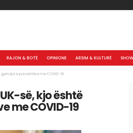
RAJON & BOTË
OPINIONE
ARSIM & KULTURË
SHOW
të gjendja e pacientëve me COVID-19
KUK-së, kjo është
ëve me COVID-19