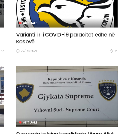
AKTUALE
Varianti i ri i COVID-19 paraqitet edhe në
Kosovë
29/01/2021
56
71
AKTUALE
Supremja ia lejon kandidimin Liburn Aliut