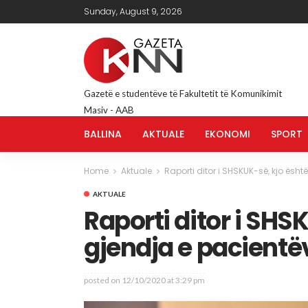
Sunday, August 9, 2026
Gazetë e studentëve të Fakultetit të Komunikimit
Masiv - AAB
BALLINA
AKTUALE
EKONOMI
SPORT
Home
Aktuale
Raporti ditor i SHSKUK-së, kjo ësh
AKTUALE
Raporti ditor i SHS
gjendja e pacient
posted on
12/10/2020 at 3:29 pm