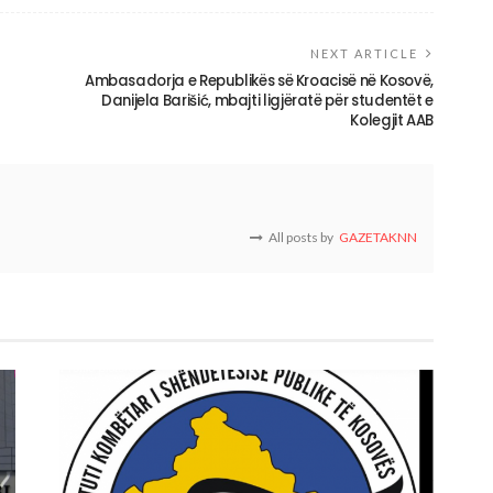
NEXT ARTICLE
Ambasadorja e Republikës së Kroacisë në Kosovë,
Danijela Barišić, mbajti ligjëratë për studentët e
Kolegjit AAB
All posts by
GAZETAKNN