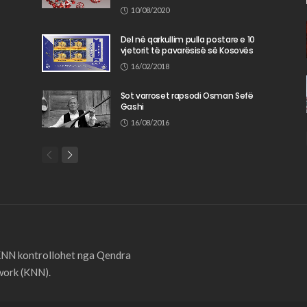
10/08/2020
Del në qarkullim pulla postare e 10
vjetorit të pavarësisë së Kosovës
16/02/2018
Sot varroset rapsodi Osman Sefë
Gashi
16/08/2016
 KNN kontrollohet nga Qendra
ork (KNN).