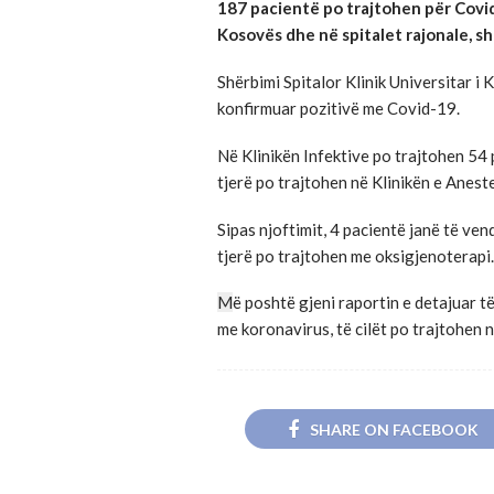
187 pacientë po trajtohen për Covi
Kosovës dhe në spitalet rajonale, s
Shërbimi Spitalor Klinik Universitar i 
konfirmuar pozitivë me Covid-19.
Në Klinikën Infektive po trajtohen 54 
tjerë po trajtohen në Klinikën e Aneste
Sipas njoftimit, 4 pacientë janë të ve
tjerë po trajtohen me oksigjenoterapi.
M
ë poshtë gjeni raportin e detajuar t
me koronavirus, të cilët po trajtohen 
SHARE ON FACEBOOK