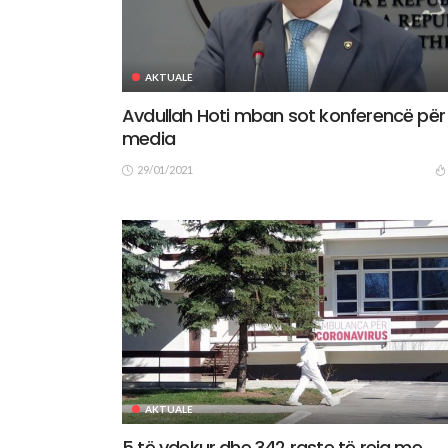
AKTUALE
Avdullah Hoti mban sot konferencë për
media
29/01/2021
AKTUALE
5 të vdekur dhe 342 raste të reja me