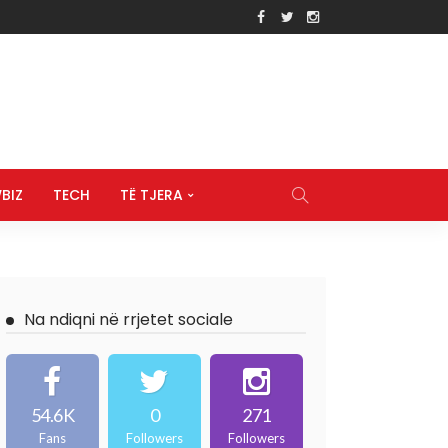
BIZ
TECH
TË TJERA
Na ndiqni në rrjetet sociale
54.6K
0
271
Fans
Followers
Followers