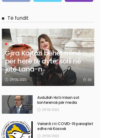
Të fundit
SHOWBIZ
Gjira Kajtazi bëhet nënë
për herë të dytë, solli në
jetë Lana-n
29/01/2021
50
Avdullah Hoti mban sot
konferencë për media
29/01/2021
Varianti i ri i COVID-19 paraqitet
edhe në Kosovë
29/01/2021