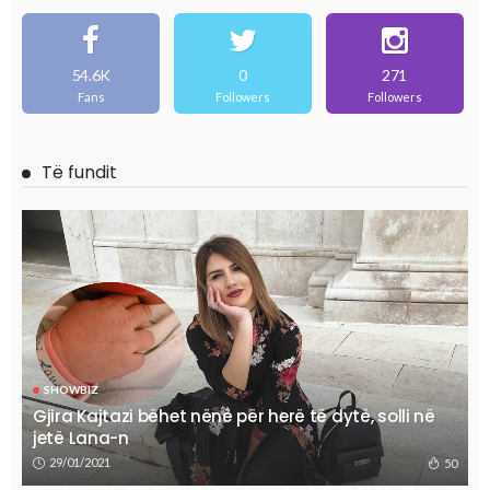
54.6K
0
271
Fans
Followers
Followers
Të fundit
SHOWBIZ
Gjira Kajtazi bëhet nënë për herë të dytë, solli në
jetë Lana-n
29/01/2021
50