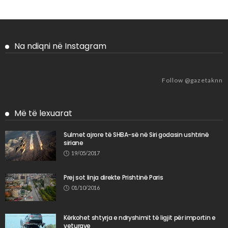
Na ndiqni në Instagram
Follow @gazetaknn
Më të lexuarat
Sulmet ajrore të SHBA-së në Siri godasin ushtrinë
siriane
19/05/2017
Prej sot linja direkte Prishtinë Paris
01/10/2016
Kërkohet shtyrja e ndryshimit të ligjit për importin e
veturave