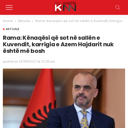
Home
Aktuale
Rama: Kënaqësi që sot në sallën e Kuvendit, karrigia e Azem Hajdarit nuk ështē më bosh
AKTUALE
Rama: Kënaqësi që sot në sallën e
Kuvendit, karrigia e Azem Hajdarit nuk
ështē më bosh
posted on
12/09/2017 at 11:02 am