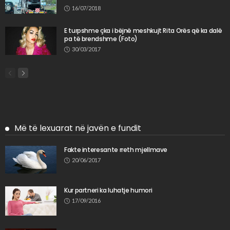
16/07/2018
E turpshme çka i bëjnë meshkujt Rita Orës që ka dalë
pa të brendshme (Foto)
30/03/2017
Më të lexuarat në javën e fundit
Fakte interesante rreth mjellmave
20/06/2017
Kur partneri ka luhatje humori
17/09/2016