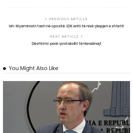
PREVIOUS ARTICLE
Ish-Kryeministri tash në opozitë: LDK arriti të nisë çkapjen e shtetit
NEXT ARTICLE
Dështimi i parë i protokollit të Haradinajt
You Might Also Like