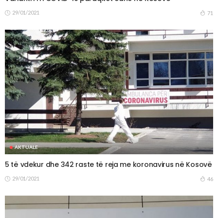
29/01/2021
71
AKTUALE
5 të vdekur dhe 342 raste të reja me koronavirus në Kosovë
29/01/2021
46