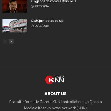
Ku gjendet kufoma e Dracula-s
23/05/2016
QKUK’ja mbetet pa ujë
20/06/2018
ABOUT US
Portali informativ Gazeta KNN kontrollohet nga Qendra
Mediale Kosovo News Network (KNN).