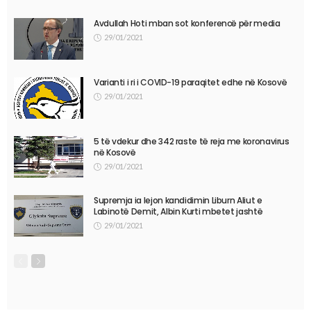
Avdullah Hoti mban sot konferencë për media
29/01/2021
Varianti i ri i COVID-19 paraqitet edhe në Kosovë
29/01/2021
5 të vdekur dhe 342 raste të reja me koronavirus
në Kosovë
29/01/2021
Supremja ia lejon kandidimin Liburn Aliut e
Labinotë Demit, Albin Kurti mbetet jashtë
29/01/2021