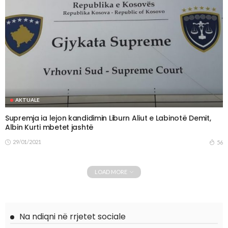
AKTUALE
Supremja ia lejon kandidimin Liburn Aliut e Labinotë Demit,
Albin Kurti mbetet jashtë
29/01/2021
56
LOAD MORE
Na ndiqni në rrjetet sociale