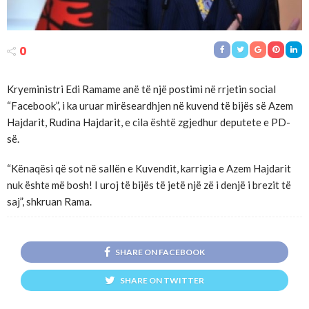
0
Kryeministri Edi Ramame anë të një postimi në rrjetin social
“Facebook”, i ka uruar mirëseardhjen në kuvend të bijës së Azem
Hajdarit, Rudina Hajdarit, e cila është zgjedhur deputete e PD-
së.
“Kënaqësi që sot në sallën e Kuvendit, karrigia e Azem Hajdarit
nuk ështē më bosh! I uroj të bijës të jetë një zë i denjë i brezit të
saj”, shkruan Rama.
SHARE ON FACEBOOK
SHARE ON TWITTER