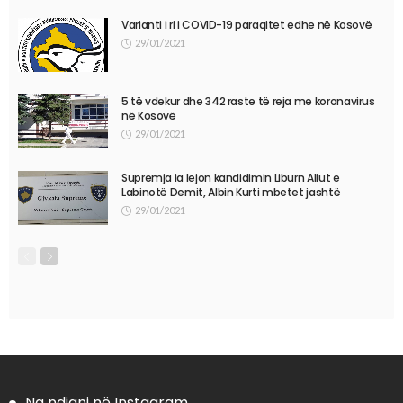
Varianti i ri i COVID-19 paraqitet edhe në Kosovë
29/01/2021
5 të vdekur dhe 342 raste të reja me koronavirus
në Kosovë
29/01/2021
Supremja ia lejon kandidimin Liburn Aliut e
Labinotë Demit, Albin Kurti mbetet jashtë
29/01/2021
Na ndiqni në Instagram