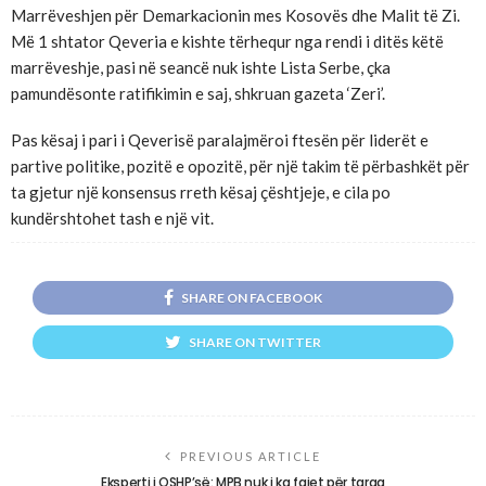
Marrëveshjen për Demarkacionin mes Kosovës dhe Malit të Zi.
Më 1 shtator Qeveria e kishte tërhequr nga rendi i ditës këtë
marrëveshje, pasi në seancë nuk ishte Lista Serbe, çka
pamundësonte ratifikimin e saj, shkruan gazeta ‘Zeri’.
Pas kësaj i pari i Qeverisë paralajmëroi ftesën për liderët e
partive politike, pozitë e opozitë, për një takim të përbashkët për
ta gjetur një konsensus rreth kësaj çështjeje, e cila po
kundërshtohet tash e një vit.
SHARE ON FACEBOOK
SHARE ON TWITTER
PREVIOUS ARTICLE
Eksperti i OSHP’së: MPB nuk i ka fajet për targa