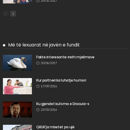
20/01/2017
Më të lexuarat në javën e fundit
Fakte interesante rreth mjellmave
20/06/2017
Kur partneri ka luhatje humori
17/09/2016
Ku gjendet kufoma e Dracula-s
23/05/2016
QKUK’ja mbetet pa ujë