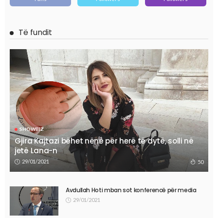
Të fundit
SHOWBIZ
Gjira Kajtazi bëhet nënë për herë të dytë, solli në
jetë Lana-n
29/01/2021
50
Avdullah Hoti mban sot konferencë për media
29/01/2021