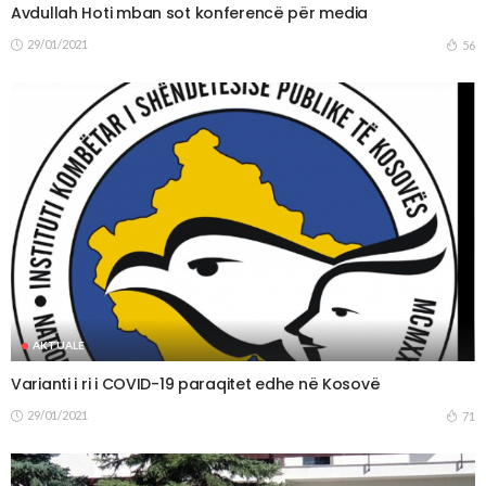
Avdullah Hoti mban sot konferencë për media
29/01/2021
56
AKTUALE
Varianti i ri i COVID-19 paraqitet edhe në Kosovë
29/01/2021
71