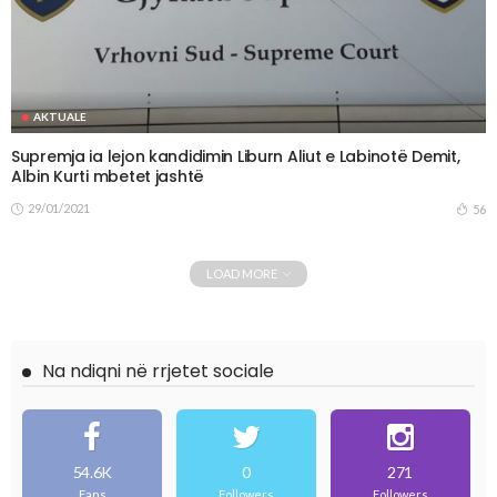
AKTUALE
Supremja ia lejon kandidimin Liburn Aliut e Labinotë Demit,
Albin Kurti mbetet jashtë
29/01/2021
56
LOAD MORE
Na ndiqni në rrjetet sociale
54.6K
0
271
Fans
Followers
Followers