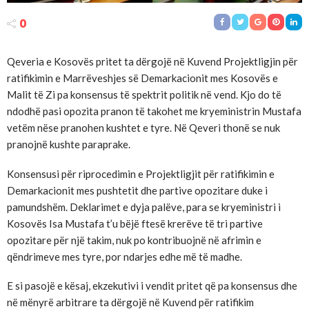
0
Qeveria e Kosovës pritet ta dërgojë në Kuvend Projektligjin për
ratifikimin e Marrëveshjes së Demarkacionit mes Kosovës e
Malit të Zi pa konsensus të spektrit politik në vend. Kjo do të
ndodhë pasi opozita pranon të takohet me kryeministrin Mustafa
vetëm nëse pranohen kushtet e tyre. Në Qeveri thonë se nuk
pranojnë kushte paraprake.
Konsensusi për riprocedimin e Projektligjit për ratifikimin e
Demarkacionit mes pushtetit dhe partive opozitare duke i
pamundshëm. Deklarimet e dyja palëve, para se kryeministri i
Kosovës Isa Mustafa t’u bëjë ftesë krerëve të tri partive
opozitare për një takim, nuk po kontribuojnë në afrimin e
qëndrimeve mes tyre, por ndarjes edhe më të madhe.
E si pasojë e kësaj, ekzekutivi i vendit pritet që pa konsensus dhe
në mënyrë arbitrare ta dërgojë në Kuvend për ratifikim