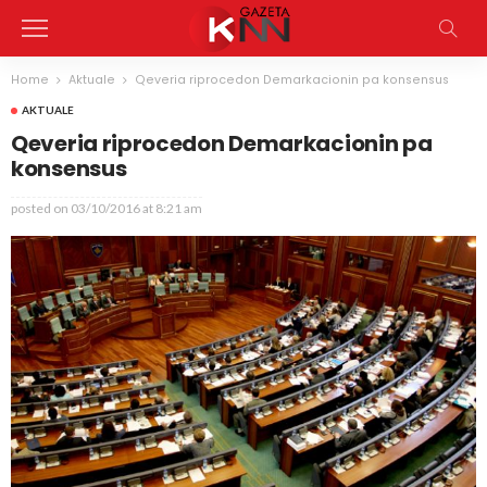
Home
Aktuale
Qeveria riprocedon Demarkacionin pa konsensus
AKTUALE
Qeveria riprocedon Demarkacionin pa
konsensus
posted on
03/10/2016 at 8:21 am