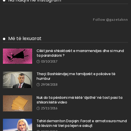
Follow @gazetaknn
Më të lexuarat
Cilët janë shkaktarët e marramendjes dhe si mund
ta parandaloni ?
03/10/2017
Thaçi: Bashkëndjej me familjarët e policëve të
humbur
29/04/2018
Nuk do ta përdorni më këtë ‘djathë’ në tost pasi ta
shikoni këtë video
25/11/2016
Tahiri demanton Daçiqin: Forcat e armatosura mund
të lëvizin në Veri pa lejen e askujt